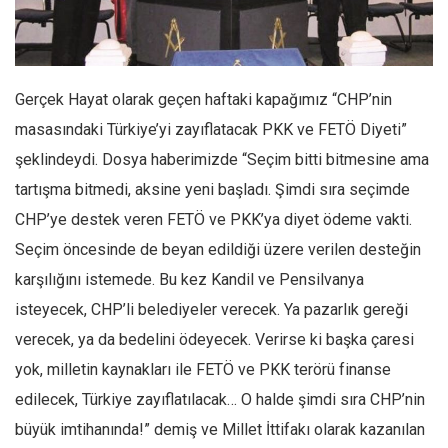
Facebook
Instagram
YouTube
Gerçek Hayat olarak geçen haftaki kapağımız “CHP’nin
Editörden
masasındaki Türkiye’yi zayıflatacak PKK ve FETÖ Diyeti”
Yazarlar
şeklindeydi. Dosya haberimizde “Seçim bitti bitmesine ama
Kemal Özer
tartışma bitmedi, aksine yeni başladı. Şimdi sıra seçimde
Mahmut Toptaş
CHP’ye destek veren FETÖ ve PKK’ya diyet ödeme vakti.
Yvonne Ridley
Seçim öncesinde de beyan edildiği üzere verilen desteğin
karşılığını istemede. Bu kez Kandil ve Pensilvanya
Barış Tarımcıoğlu
isteyecek, CHP’li belediyeler verecek. Ya pazarlık gereği
Ömer Kayani
verecek, ya da bedelini ödeyecek. Verirse ki başka çaresi
Yusuf Armağan
yok, milletin kaynakları ile FETÖ ve PKK terörü finanse
Hasanali Yıldırım
edilecek, Türkiye zayıflatılacak… O halde şimdi sıra CHP’nin
Leyla Şerif Emin
büyük imtihanında!” demiş ve Millet İttifakı olarak kazanılan
Selçuk Türkyılmaz