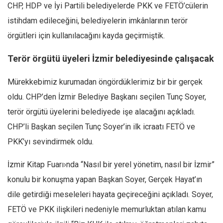
CHP, HDP ve İyi Partili belediyelerde PKK ve FETÖ’cülerin
Mehmet Ali Tekin
istihdam edileceğini, belediyelerin imkânlarının terör
Abir E. Nahas
örgütleri için kullanılacağını kayda geçirmiştik.
Amina S. Jenenkovic
Terör örgütü üyeleri İzmir belediyesinde çalışacak
Bağdagül Öz
Esra Elönü
Mürekkebimiz kurumadan öngördüklerimiz bir bir gerçek
oldu. CHP’den İzmir Belediye Başkanı seçilen Tunç Soyer,
» Yazar arşivi
terör örgütü üyelerini belediyede işe alacağını açıkladı.
Bu Sayı
CHP’li Başkan seçilen Tunç Soyer’in ilk icraatı FETÖ ve
Tüm Sayılar
PKK’yı sevindirmek oldu.
Kategoriler
İzmir Kitap Fuarı›nda “Nasıl bir yerel yönetim, nasıl bir İzmir”
Kültür Sanat
konulu bir konuşma yapan Başkan Soyer, Gerçek Hayat’ın
Kitap
dile getirdiği meseleleri hayata geçireceğini açıkladı. Soyer,
Karisi kitap sualleri
FETÖ ve PKK ilişkileri nedeniyle memurluktan atılan kamu
7 soruda bu hafta