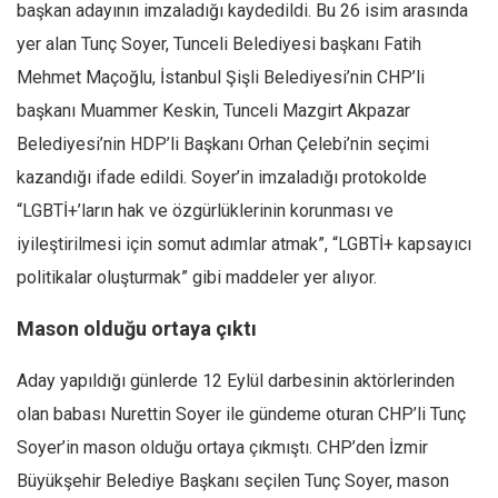
Amerika
başkan adayının imzaladığı kaydedildi. Bu 26 isim arasında
Avustralya
yer alan Tunç Soyer, Tunceli Belediyesi başkanı Fatih
Mehmet Maçoğlu, İstanbul Şişli Belediyesi’nin CHP’li
Tarih
başkanı Muammer Keskin, Tunceli Mazgirt Akpazar
Düşünce
Belediyesi’nin HDP’li Başkanı Orhan Çelebi’nin seçimi
Dosyalar
kazandığı ifade edildi. Soyer’in imzaladığı protokolde
“LGBTİ+’ların hak ve özgürlüklerinin korunması ve
iyileştirilmesi için somut adımlar atmak”, “LGBTİ+ kapsayıcı
politikalar oluşturmak” gibi maddeler yer alıyor.
Mason olduğu ortaya çıktı
Aday yapıldığı günlerde 12 Eylül darbesinin aktörlerinden
olan babası Nurettin Soyer ile gündeme oturan CHP’li Tunç
Soyer’in mason olduğu ortaya çıkmıştı. CHP’den İzmir
Büyükşehir Belediye Başkanı seçilen Tunç Soyer, mason