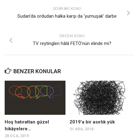
SONRAKI KONU
Sudan’da ordudan halka karşı da ‘yumuşak’ darbe
ÖNCEKI KONU
TV reytingleri hâlâ FETÖ’nün elinde mi?
BENZER KONULAR
Hoş hatırattan güzel
2019’a bir asırlık yük
hikâyelere…
31 ARA, 2018
28 OCA, 2019