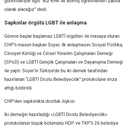
görevlileriyle ilgili “Biz KHK ile atılmış öğretmenleri zabıta
Ekonomi
olarak alacağız” dedi.
Spor
Sapkınlar örgütü LGBT ile anlaşma
Manzara
Sağlık
Göreve başlar başlamaz LGBTİ örgütleri ile masaya oturan
CHP’li mason başkan Soyer, ilk anlaşmasını Sosyal Politika,
Gıda-Beslenme
Cinsiyet Kimliği ve Cinsel Yönelim Çalışmaları Derneği
Hayat
(SPoD) ve LGBTİ Gençlik Çalışmaları ve Dayanışma Derneği
Türkiye
ile yaptı. Soyer’in Türkiye’de bu iki dernek tarafından
Siyaset
hazırlanan “LGBTİ Dostu Belediyecilik” protokolüne imza
Dünya
attığı bildirildi.
Avrupa
CHP’den sapkınlıkla dostluk ilişkisi
Asya
Afrika
İki derneğin hazırladığı «LGBTİ Dostu Belediyecilik»
İslam Dünyası
protokolünün büyük bölümünü HDP ve TKP’li 26 belediye