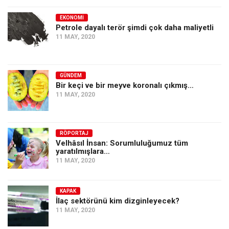
EKONOMI
Petrole dayalı terör şimdi çok daha maliyetli
11 MAY, 2020
GÜNDEM
Bir keçi ve bir meyve koronalı çıkmış…
11 MAY, 2020
RÖPORTAJ
Velhâsıl İnsan: Sorumluluğumuz tüm
yaratılmışlara…
11 MAY, 2020
KAPAK
İlaç sektörünü kim dizginleyecek?
11 MAY, 2020