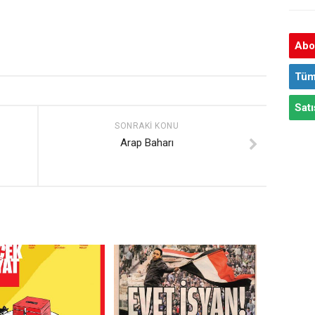
Abon
Tüm
Satı
SONRAKI KONU
Arap Baharı