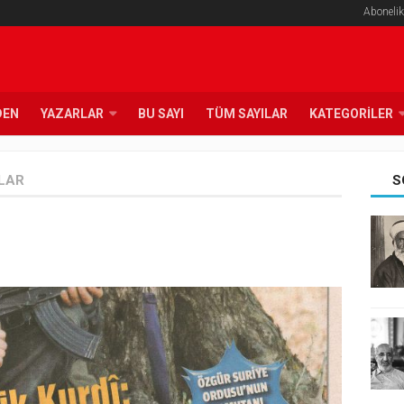
Abonelik
DEN
YAZARLAR
BU SAYI
TÜM SAYILAR
KATEGORILER
LAR
S