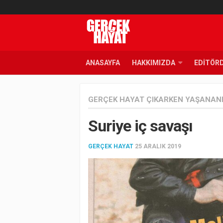
ANASAYFA
HAKKIMIZDA
EDITÖR
GERÇEK HAYAT ÇIKARKEN YAŞANAN
Suriye iç savaşı
GERÇEK HAYAT
25 ARALIK 2019