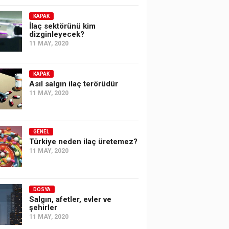
KAPAK
İlaç sektörünü kim
dizginleyecek?
11 MAY, 2020
KAPAK
Asıl salgın ilaç terörüdür
11 MAY, 2020
GENEL
Türkiye neden ilaç üretemez?
11 MAY, 2020
DOSYA
Salgın, afetler, evler ve
şehirler
11 MAY, 2020