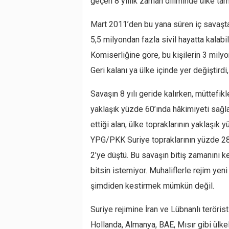
geçen 8 yıllık zaman diliminde ülke t
Mart 2011’den bu yana süren iç savaşta,
5,5 milyondan fazla sivil hayatta kalab
Komiserliğine göre, bu kişilerin 3 milyo
Geri kalanı ya ülke içinde yer değiştird
Savaşın 8 yılı geride kalırken, müttefikl
yaklaşık yüzde 60’ında hâkimiyeti sağladı
ettiği alan, ülke topraklarının yaklaşık
YPG/PKK Suriye topraklarının yüzde 28’
2’ye düştü. Bu savaşın bitiş zamanını k
bitsin istemiyor. Muhaliflerle rejim ye
şimdiden kestirmek mümkün değil.
Suriye rejimine İran ve Lübnanlı terörist 
Hollanda, Almanya, BAE, Mısır gibi ülkel