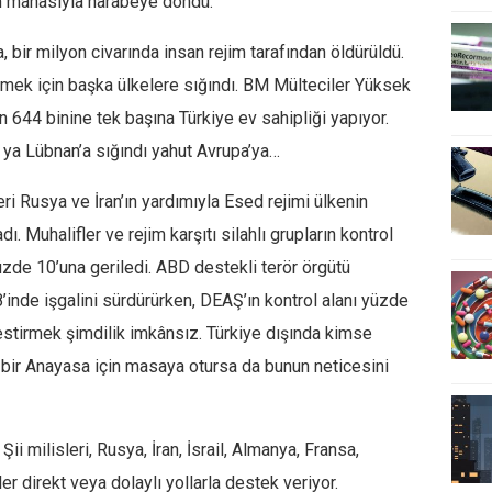
am mânâsıyla harabeye döndü.
 bir milyon civarında insan rejim tarafından öldürüldü.
ilmek için başka ülkelere sığındı. BM Mülteciler Yüksek
n 644 binine tek başına Türkiye ev sahipliği yapıyor.
i, ya Lübnan’a sığındı yahut Avrupa’ya…
eri Rusya ve İran’ın yardımıyla Esed rejimi ülkenin
. Muhalifler ve rejim karşıtı silahlı grupların kontrol
 yüzde 10’una geriledi. ABD destekli terör örgütü
inde işgalini sürdürürken, DEAŞ’ın kontrol alanı yüzde
estirmek şimdilik imkânsız. Türkiye dışında kimse
ni bir Anayasa için masaya otursa da bunun neticesini
Şii milisleri, Rusya, İran, İsrail, Almanya, Fransa,
er direkt veya dolaylı yollarla destek veriyor.