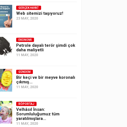
GERÇEK HAYAT
Web sitemizi taşıyoruz!
23 MAY, 2020
EKONOMI
Petrole dayalı terör şimdi çok
daha maliyetli
11 MAY, 2020
GÜNDEM
Bir keçi ve bir meyve koronalı
çıkmış…
11 MAY, 2020
RÖPORTAJ
Velhâsıl İnsan:
Sorumluluğumuz tüm
yaratılmışlara…
11 MAY, 2020