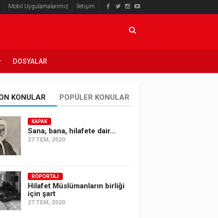
Mobil Uygulamalarımız
İletişim
DOSYALAR
ON KONULAR
POPÜLER KONULAR
KAPAK
Sana, bana, hilafete dair…
27 TEM, 2020
RÖPORTAJ
Hilafet Müslümanların birliği
için şart
27 TEM, 2020