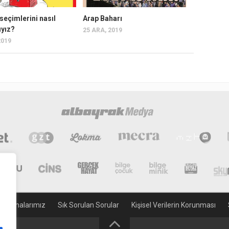
seçimlerini nasıl
Arap Baharı
ıyız?
25 ARA, 2019
2019
gulamalarımız
Sık Sorulan Sorular
Kişisel Verilerin Korunması