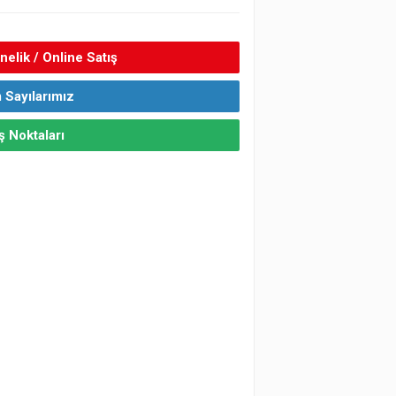
elik / Online Satış
 Sayılarımız
ş Noktaları