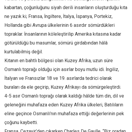
Facebook
kabartan, çoğunluğunu siyah derili insanların oluşturduğu kıta
Instagram
ne yazık ki; Fransa, İngiltere, İtalya, İspanya, Portekiz,
YouTube
Hollanda gibi Avrupa ülkelerinin 6 asırdır sömürdükleri
Editörden
topraklar. İnsanlarının köleleştirilip Amerika kıtasına kadar
götürüldüğü bu masumlar, sömürü girdabından hâlâ
Yazarlar
kurtulabilmiş değil.
Kemal Özer
Kıtanın en bahtlı bölgesi olan Kuzey Afrika, uzun süre
Mahmut Toptaş
Osmanlı toprağı olduğu için asırlar boyu mutlu idi. İngiliz,
Yvonne Ridley
İtalyan ve Fransızlar 18 ve 19. asırlarda tedrici olarak
Barış Tarımcıoğlu
buraları da ele geçirip, Kuzey Afrikayı da sömürgeleştirdi.
Ömer Kayani
4-5 asır Osmanlı toprağı olarak kaldığı hâlde tüm din, dil ve
Yusuf Armağan
geleneğini muhafaza eden Kuzey Afrika ülkeleri, Batılıların
Hasanali Yıldırım
eline geçince Osmanlı’nın muhafaza ettiği değerlerinin pek
Leyla Şerif Emin
çoğunu kaybetti.
Fransa, Cezayir’den çıkarken Charles De Gaulle, “Biz oradan
Selçuk Türkyılmaz