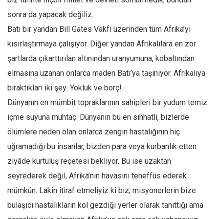
Ekonomi
sonra da yapacak değiliz.
Spor
Batı bir yandan Bill Gates Vakfı üzerinden tüm Afrika’yı
kısırlaştırmaya çalışıyor. Diğer yandan Afrikalılara en zor
Manzara
şartlarda çıkarttırılan altınından uranyumuna, kobaltından
Sağlık
elmasına uzanan onlarca maden Batı’ya taşınıyor. Afrikalıya
Gıda-Beslenme
bıraktıkları iki şey: Yokluk ve borç!
Hayat
Dünyanın en mümbit topraklarının sahipleri bir yudum temiz
Türkiye
içme suyuna muhtaç. Dünyanın bu en sıhhatli, bizlerde
Siyaset
ölümlere neden olan onlarca zengin hastalığının hiç
Dünya
uğramadığı bu insanlar, bizden para veya kurbanlık etten
Avrupa
ziyâde kurtuluş reçetesi bekliyor. Bu ise uzaktan
Asya
seyrederek değil, Afrika’nın havasını teneffüs ederek
Afrika
mümkün. Lakin itiraf etmeliyiz ki biz, misyonerlerin bize
bulaşıcı hastalıkların kol gezdiği yerler olarak tanıttığı ama
İslam Dünyası