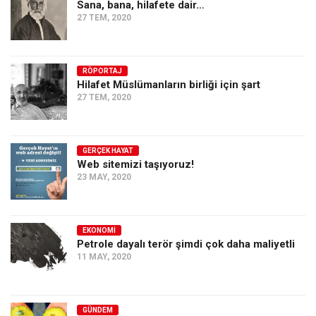
Sana, bana, hilafete dair…
27 TEM, 2020
RÖPORTAJ
Hilafet Müslümanların birliği için şart
27 TEM, 2020
GERÇEK HAYAT
Web sitemizi taşıyoruz!
23 MAY, 2020
EKONOMI
Petrole dayalı terör şimdi çok daha maliyetli
11 MAY, 2020
GÜNDEM