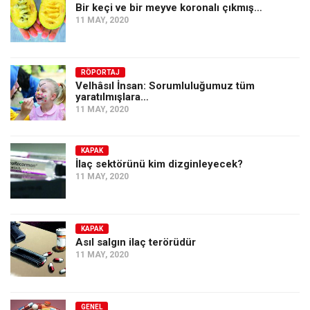
Bir keçi ve bir meyve koronalı çıkmış…
11 MAY, 2020
RÖPORTAJ
Velhâsıl İnsan: Sorumluluğumuz tüm
yaratılmışlara…
11 MAY, 2020
KAPAK
İlaç sektörünü kim dizginleyecek?
11 MAY, 2020
KAPAK
Asıl salgın ilaç terörüdür
11 MAY, 2020
GENEL