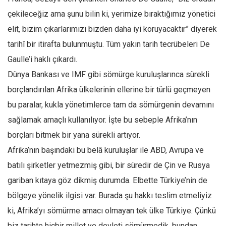
çekileceğiz ama şunu bilin ki, yerimize bıraktığımız yönetici
Mehmet Ali Tekin
elit, bizim çıkarlarımızı bizden daha iyi koruyacaktır” diyerek
Abir E. Nahas
tarihî bir itirafta bulunmuştu. Tüm yakın tarih tecrübeleri De
Amina S. Jenenkovic
Gaulle’i haklı çıkardı.
Bağdagül Öz
Dünya Bankası ve IMF gibi sömürge kuruluşlarınca sürekli
Esra Elönü
borçlandırılan Afrika ülkelerinin ellerine bir türlü geçmeyen
» Yazar arşivi
bu paralar, kukla yönetimlerce tam da sömürgenin devamını
Bu Sayı
sağlamak amaçlı kullanılıyor. İşte bu sebeple Afrika’nın
borçları bitmek bir yana sürekli artıyor.
Tüm Sayılar
Afrika’nın başındaki bu belâ kuruluşlar ile ABD, Avrupa ve
Kategoriler
batılı şirketler yetmezmiş gibi, bir süredir de Çin ve Rusya
Kültür Sanat
gariban kıtaya göz dikmiş durumda. Elbette Türkiye’nin de
Kitap
bölgeye yönelik ilgisi var. Burada şu hakkı teslim etmeliyiz
Karisi kitap sualleri
ki, Afrika’yı sömürme amacı olmayan tek ülke Türkiye. Çünkü
7 soruda bu hafta
biz tarihte hiçbir millet ve devleti sömürmedik, bundan