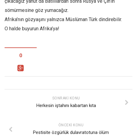
çıkacağız yahut da Batılılardan sonra Rusya ve Çin’in
sömürmesine göz yumacağız.
Afrika’nın gözyaşını yalnızca Müslüman Türk dindirebilir.
O halde buyurun Afrika’ya!
0
SONRAKI KONU
Herkesin iştahını kabartan kıta
ÖNCEKI KONU
Pestisite özgürlük dulavratotuna ölüm