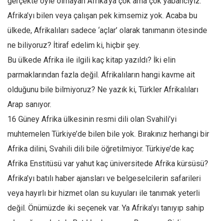
gerçekte öyle olmayan Afrika’ya çok ama çok yabancıyız.
Amerika
Afrika’yı bilen veya çalışan pek kimsemiz yok. Acaba bu
Avustralya
ülkede, Afrikalıları sadece ‘açlar’ olarak tanımanın ötesinde
Tarih
ne biliyoruz? İtiraf edelim ki, hiçbir şey.
Düşünce
Bu ülkede Afrika ile ilgili kaç kitap yazıldı? İki elin
Dosyalar
parmaklarından fazla değil. Afrikalıların hangi kavme ait
olduğunu bile bilmiyoruz? Ne yazık ki, Türkler Afrikalıları
Arap sanıyor.
16 Güney Afrika ülkesinin resmi dili olan Svahili’yi
muhtemelen Türkiye’de bilen bile yok. Bırakınız herhangi bir
Afrika dilini, Svahili dili bile öğretilmiyor. Türkiye’de kaç
Afrika Enstitüsü var yahut kaç üniversitede Afrika kürsüsü?
Afrika’yı batılı haber ajansları ve belgeselcilerin safarileri
veya hayırlı bir hizmet olan su kuyuları ile tanımak yeterli
değil. Önümüzde iki seçenek var. Ya Afrika’yı tanıyıp sahip