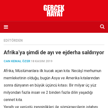
Anasayfa
EDITÖRDEN
Hakkımızda
Afrika’ya şimdi de ayı ve ejderha saldırıyor
Künye
CAN KEMAL ÖZER
18 KASIM 2019
İletişim
Afrika, Müslümanlara ilk kucak açan kıta. Necâşî merhumun
Abone olmak istiyorum
memleketinin olduğu, bugün Asya ve Amerika kıtalarından
Satış noktası listesi
sonra dünyanın en büyük üçüncü kıtası. Bir milyar üç yüz
Eksik sayıların temini
milyondan fazla insan ve 2 binden fazla dilin yaşadığı
Sosyal Medya
cennet kıta.
Twitter
Yeraltı ve yerüstü zenginlikleri ile sömürgecilerin iştahını