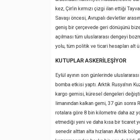
kez, Çin’in kırmızı çizgi ilan ettiği Ta
Savaşı öncesi, Avrupalı devletler arası
geniş bir çerçevede geri dönüşünü biz
açılması tüm uluslararası dengeyi boz
yolu, tüm politik ve ticari hesapları alt 
KUTUPLAR ASKERİLEŞİYOR
Eylül ayının son günlerinde uluslararas
bomba etkisi yaptı. Arktik Rusya’nın K
kargo gemisi, küresel dengeleri değişti
limanından kalkan gemi, 37 gün sonra R
rotalara göre 8 bin kilometre daha az yo
etmediği yeni ve daha kısa bir ticaret 
senedir alttan alta hızlanan Arktik böl