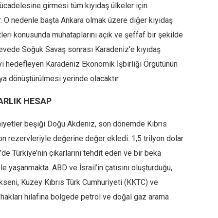
cadelesine girmesi tüm kıyıdaş ülkeler için
. O nedenle başta Ankara olmak üzere diğer kıyıdaş
etleri konusunda muhataplarını açık ve şeffaf bir şekilde
çevede Soğuk Savaş sonrası Karadeniz’e kıyıdaş
eyi hedefleyen Karadeniz Ekonomik İşbirliği Örgütünün
ya dönüştürülmesi yerinde olacaktır.
ARLIK HESAP
niyetler beşiği Doğu Akdeniz, son dönemde Kıbrıs
 rezervleriyle değerine değer ekledi. 1,5 trilyon dolar
 Türkiye’nin çıkarlarını tehdit eden ve bir beka
yaşanmakta. ABD ve İsrail’in çatısını oluşturduğu,
kseni, Kuzey Kıbrıs Türk Cumhuriyeti (KKTC) ve
 hakları hilafına bölgede petrol ve doğal gaz arama