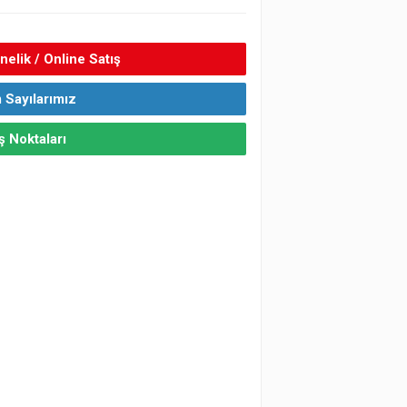
elik / Online Satış
 Sayılarımız
ş Noktaları