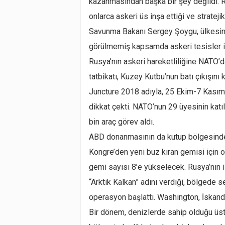
kazanmasından başka bir şey değildi. Ru
onlarca askeri üs inşa ettiği ve strateji
Savunma Bakanı Sergey Şoygu, ülkesini
görülmemiş kapsamda askeri tesisler inş
Rusya’nın askeri hareketliliğine NATO
tatbikatı, Kuzey Kutbu’nun batı çıkışını
Juncture 2018 adıyla, 25 Ekim-7 Kasım t
dikkat çekti. NATO’nun 29 üyesinin katıl
bin araç görev aldı.
ABD donanmasının da kutup bölgesinde 
Kongre’den yeni buz kıran gemisi için o
gemi sayısı 8’e yükselecek. Rusya’nın i
“Arktik Kalkan” adını verdiği, bölgede s
operasyon başlattı. Washington, İskandin
Bir dönem, denizlerde sahip olduğu üst