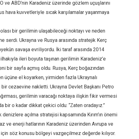
TO ve ABD’nin Karadeniz üzerinde gözlem uçuşlarını
 Rus hava kuvvetleriyle sıcak karşılamalar yaşanmaya
olası bir gerilimin ulaşabileceği noktayı ve neden
ne serdi. Ukrayna ve Rusya arasında stratejik Kerç
ekûn savaşa evriliyordu. İki taraf arasında 2014
ilhakıyla ileri boyuta taşınan gerilimin Karadeniz’e
 yeni bir sayfa açmış oldu. Rusya, Kerç boğazından
 üçüne el koyarken, yirmiden fazla Ukraynalı
 bir cezaevine nakletti. Ukrayna Devlet Başkanı Petro
ması, gerilimin varacağı noktaya ilişkin fikir vermesi
 bir o kadar dikkat çekici oldu: “Zaten oradayız.”
k denizlere açılma stratejisi kapsamında Kırım’ın önemi
az ve enerji hatlarının Karadeniz üzerinden Avrupa ve
 için söz konusu bölgeyi vazgeçilmez değerde kılıyor.