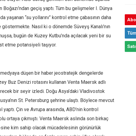
yvan Boğazı’ndan geçiş yaptı. Tüm bu gelişmeler I. Dünya
nda yaşanan “su yollarını” kontrol etme çabasının daha
Abon
e göstermekte. Nasıl ki o dönemde Süveyş Kanalı’nın
Tüm
muşsa, bugün de Kuzey Kutbu’nda açılacak yeni bir su
üst etme potansiyeli taşıyor.
Satı
ı medyaya düşen bir haber jeostratejik dengelerde
uzey Buz Denizi rotasını kullanan Venta Maersk adlı
recek bir seyir izledi. Doğu Asya’daki Vladivostok
usya’nın St. Petersburg şehrine ulaştı. Böylece mevcut
l yaptı. Çin ve Avrupa arasında, ABD’nin kontrol
yolu ortaya çıkmıştı. Venta Maersk aslında son birkaç
gesine kim sahip olacak mücadelesinin görünürlük