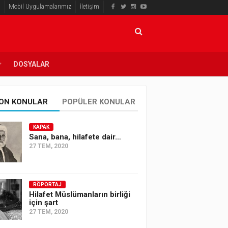
Mobil Uygulamalarımız
İletişim
DOSYALAR
ON KONULAR
POPÜLER KONULAR
KAPAK
Sana, bana, hilafete dair…
27 TEM, 2020
RÖPORTAJ
Hilafet Müslümanların birliği
için şart
27 TEM, 2020