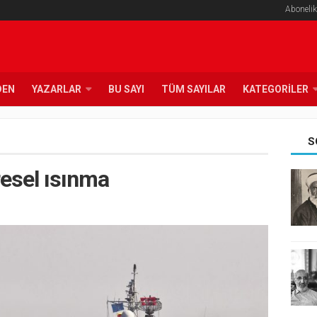
Abonelik
DEN
YAZARLAR
BU SAYI
TÜM SAYILAR
KATEGORILER
S
resel ısınma