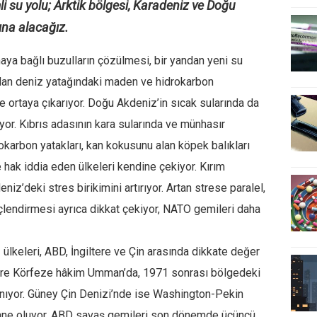
su yolu; Arktik bölgesi, Karadeniz ve Doğu
ına alacağız.
ya bağlı buzulların çözülmesi, bir yandan yeni su
ndan deniz yatağındaki maden ve hidrokarbon
e ortaya çıkarıyor. Doğu Akdeniz’in sıcak sularında da
or. Kıbrıs adasının kara sularında ve münhasır
karbon yatakları, kan kokusunu alan köpek balıkları
e hak iddia eden ülkeleri kendine çekiyor. Kırım
iz’deki stres birikimini artırıyor. Artan strese paralel,
çlendirmesi ayrıca dikkat çekiyor, NATO gemileri daha
ülkeleri, ABD, İngiltere ve Çin arasında dikkate değer
ltere Körfeze hâkim Umman’da, 1971 sonrası bölgedeki
nıyor. Güney Çin Denizi’nde ise Washington-Pekin
hne oluyor. ABD savaş gemileri son dönemde üçüncü