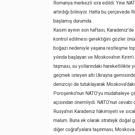
Romanya merkezli icra edildi. Yine NA
artırdığı biliniyor. Hatta bu çerçevede
başlamış durumda.
Kasım ayının son haftası, Karadeniz’de 
kontrol edilmesi gerektiğini gözler önü
boğazı nedeniyle yaşana restleşme topy
yılında başlayan ve Moskova’nın Kırım’ı 
taşması, su yollarındaki hareketlilikte
geçmek isteyen altı Ukrayna gemisinden
denizciyi de tutuklayarak Moskova’daki
Poroşenko’nun NATO’yu müdahaleye çağır
açısından önemliydi. NATO’nun cevabı da
Rusya’nın Karadeniz hâkimiyeti ve sıca
malum. Buna ek olarak stratejik doğal g
diğer coğrafyalara taşınması, Moskova