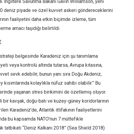
i. İngiltere Savunma Bakanı Gavin Williamson, yeni
00 deniz piyade ve özel kuvvet askeri göndereceklerini
larının faaliyetini daha etkin biçimde izleme, tüm
rme amacı taşıdığı belirtildi.
E
trateji belgesinde Karadeniz için şu tanımlama
yeti veya kontrolü altında tutarsa, Avrupa kıtasına,
uvvet sevk edebilir; bunun yanı sıra Doğu Akdeniz,
kısımlarında kolaylıkla nüfuz sahibi olabilir.” Bu
inde yaşanan stres birikimini de özetlemiş oluyor.
i bir kavşak, doğu-batı ve kuzey-güney koridorlarının
len Karadeniz’de, Atlantik ittifakının faaliyetlerini
yında bu kapsamda NATO’nun 7 müttefikle
ük tatbikatı “Deniz Kalkanı 2018” (Sea Shield 2018)