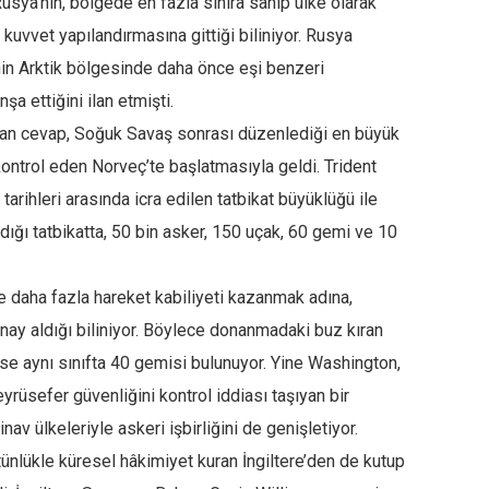
sya’nın, bölgede en fazla sınıra sahip ülke olarak
k kuvvet yapılandırmasına gittiği biliniyor. Rusya
n Arktik bölgesinde daha önce eşi benzeri
a ettiğini ilan etmişti.
’dan cevap, Soğuk Savaş sonrası düzenlediği en büyük
 kontrol eden Norveç’te başlatmasıyla geldi. Trident
arihleri arasında icra edilen tatbikat büyüklüğü ile
dığı tatbikatta, 50 bin asker, 150 uçak, 60 gemi ve 10
daha fazla hareket kabiliyeti kazanmak adına,
nay aldığı biliniyor. Böylece donanmadaki buz kıran
se aynı sınıfta 40 gemisi bulunuyor. Yine Washington,
eyrüsefer güvenliğini kontrol iddiası taşıyan bir
av ülkeleriyle askeri işbirliğini de genişletiyor.
ünlükle küresel hâkimiyet kuran İngiltere’den de kutup