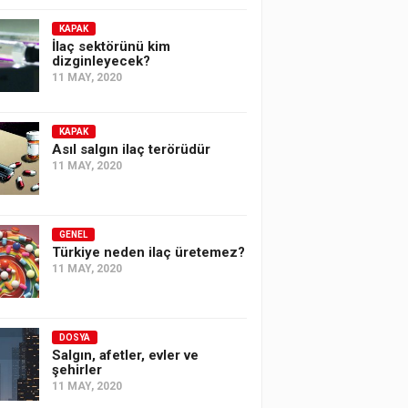
KAPAK
İlaç sektörünü kim
dizginleyecek?
11 MAY, 2020
KAPAK
Asıl salgın ilaç terörüdür
11 MAY, 2020
GENEL
Türkiye neden ilaç üretemez?
11 MAY, 2020
DOSYA
Salgın, afetler, evler ve
şehirler
11 MAY, 2020