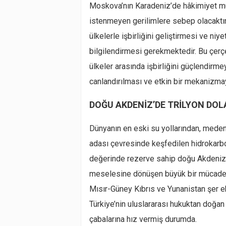
Moskova’nın Karadeniz’de hâkimiyet mü
istenmeyen gerilimlere sebep olacaktır
ülkelerle işbirliğini geliştirmesi ve niy
bilgilendirmesi gerekmektedir. Bu çer
ülkeler arasında işbirliğini güçlendirm
canlandırılması ve etkin bir mekanizma
DOĞU AKDENİZ’DE TRİLYON DOL
Dünyanın en eski su yollarından, mede
adası çevresinde keşfedilen hidrokarbon
değerinde rezerve sahip doğu Akdeniz’de
meselesine dönüşen büyük bir mücadele 
Mısır-Güney Kıbrıs ve Yunanistan şer e
Türkiye’nin uluslararası hukuktan doğan
çabalarına hız vermiş durumda.