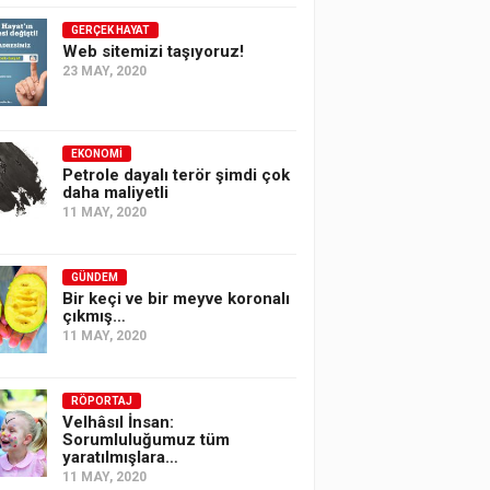
GERÇEK HAYAT
Web sitemizi taşıyoruz!
23 MAY, 2020
EKONOMI
Petrole dayalı terör şimdi çok
daha maliyetli
11 MAY, 2020
GÜNDEM
Bir keçi ve bir meyve koronalı
çıkmış…
11 MAY, 2020
RÖPORTAJ
Velhâsıl İnsan:
Sorumluluğumuz tüm
yaratılmışlara…
11 MAY, 2020