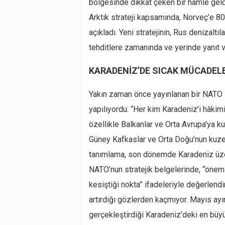
bölgesinde dikkat çeken bir hamle geld
Arktik strateji kapsamında, Norveç’e 8
açıkladı. Yeni stratejinin, Rus denizaltı
tehditlere zamanında ve yerinde yanıt ve
KARADENİZ’DE SICAK MÜCADEL
Yakın zaman önce yayınlanan bir NATO s
yapılıyordu: “Her kim Karadeniz’i hâkimi
özellikle Balkanlar ve Orta Avrupa’ya k
Güney Kafkaslar ve Orta Doğu’nun kuzey 
tanımlama, son dönemde Karadeniz üzer
NATO’nun stratejik belgelerinde, “öneml
kesiştiği nokta” ifadeleriyle değerlendiri
artırdığı gözlerden kaçmıyor. Mayıs a
gerçekleştirdiği Karadeniz’deki en büy