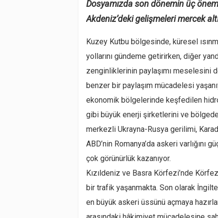
Dosyamızda son dönemin üç önemli 
Akdeniz’deki gelişmeleri mercek alt
Kuzey Kutbu bölgesinde, küresel ısınma
yollarını gündeme getirirken, diğer ya
zenginliklerinin paylaşımı meselesini d
benzer bir paylaşım mücadelesi yaşanıy
ekonomik bölgelerinde keşfedilen hidro
gibi büyük enerji şirketlerini ve bölged
merkezli Ukrayna-Rusya gerilimi, Karaden
ABD’nin Romanya’da askeri varlığını gü
çok görünürlük kazanıyor.
Kızıldeniz ve Basra Körfezi’nde Körfez 
bir trafik yaşanmakta. Son olarak İngi
en büyük askeri üssünü açmaya hazırla
arasındaki hâkimiyet mücadelesine sa