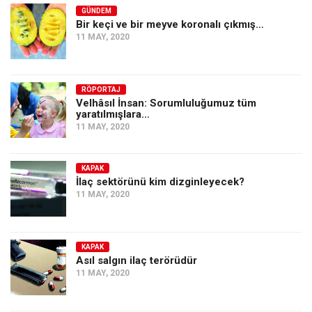
GÜNDEM
Bir keçi ve bir meyve koronalı çıkmış…
11 MAY, 2020
RÖPORTAJ
Velhâsıl İnsan: Sorumluluğumuz tüm
yaratılmışlara…
11 MAY, 2020
KAPAK
İlaç sektörünü kim dizginleyecek?
11 MAY, 2020
KAPAK
Asıl salgın ilaç terörüdür
11 MAY, 2020