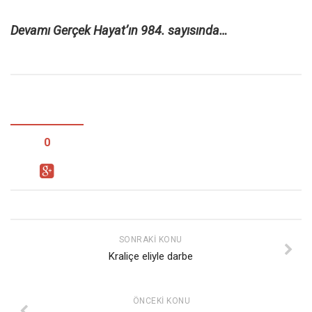
Mehmet Ali Tekin
Devamı Gerçek Hayat’ın 984. sayısında…
Abir E. Nahas
Amina S. Jenenkovic
Bağdagül Öz
Esra Elönü
» Yazar arşivi
0
Bu Sayı
Tüm Sayılar
Kategoriler
Kültür Sanat
SONRAKI KONU
Kraliçe eliyle darbe
Kitap
Karisi kitap sualleri
ÖNCEKI KONU
7 soruda bu hafta