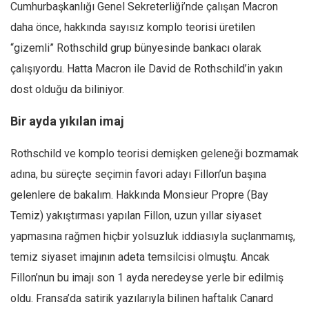
Amerika
Cumhurbaşkanlığı Genel Sekreterliği’nde çalışan Macron
Avustralya
daha önce, hakkında sayısız komplo teorisi üretilen
“gizemli” Rothschild grup bünyesinde bankacı olarak
Tarih
çalışıyordu. Hatta Macron ile David de Rothschild’in yakın
Düşünce
dost olduğu da biliniyor.
Dosyalar
Bir ayda yıkılan imaj
Rothschild ve komplo teorisi demişken geleneği bozmamak
adına, bu süreçte seçimin favori adayı Fillon’un başına
gelenlere de bakalım. Hakkında Monsieur Propre (Bay
Temiz) yakıştırması yapılan Fillon, uzun yıllar siyaset
yapmasına rağmen hiçbir yolsuzluk iddiasıyla suçlanmamış,
temiz siyaset imajının adeta temsilcisi olmuştu. Ancak
Fillon’nun bu imajı son 1 ayda neredeyse yerle bir edilmiş
oldu. Fransa’da satirik yazılarıyla bilinen haftalık Canard