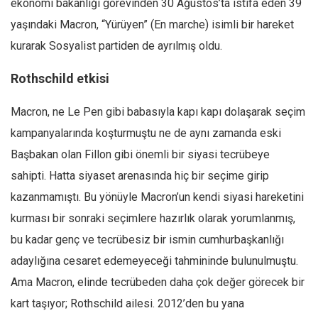
ekonomi bakanlığı görevinden 30 Ağustos’ta istifa eden 39
Ekonomi
yaşındaki Macron, “Yürüyen” (En marche) isimli bir hareket
Spor
kurarak Sosyalist partiden de ayrılmış oldu.
Manzara
Rothschild etkisi
Sağlık
Gıda-Beslenme
Macron, ne Le Pen gibi babasıyla kapı kapı dolaşarak seçim
kampanyalarında koşturmuştu ne de aynı zamanda eski
Hayat
Başbakan olan Fillon gibi önemli bir siyasi tecrübeye
Türkiye
sahipti. Hatta siyaset arenasında hiç bir seçime girip
Siyaset
kazanmamıştı. Bu yönüyle Macron’un kendi siyasi hareketini
Dünya
kurması bir sonraki seçimlere hazırlık olarak yorumlanmış,
Avrupa
bu kadar genç ve tecrübesiz bir ismin cumhurbaşkanlığı
Asya
adaylığına cesaret edemeyeceği tahmininde bulunulmuştu.
Afrika
Ama Macron, elinde tecrübeden daha çok değer görecek bir
İslam Dünyası
kart taşıyor; Rothschild ailesi. 2012’den bu yana