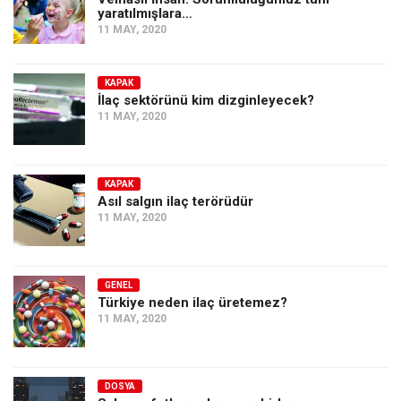
yaratılmışlara…
11 MAY, 2020
KAPAK
İlaç sektörünü kim dizginleyecek?
11 MAY, 2020
KAPAK
Asıl salgın ilaç terörüdür
11 MAY, 2020
GENEL
Türkiye neden ilaç üretemez?
11 MAY, 2020
DOSYA