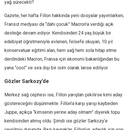
yağ sürecekti?
Gazete, her hafta Fillon hakkında yeni dosyalar yayımlarken,
Fransız medyası da “dahi çocuk” Macron’a verdiği açık
desteğe devam ediyor. Kendisinden 24 yaş büyük bir
edebiyat öğretmeniyle evlenen, felsefe okuyan, 10 yıl
konservatuar eğitimi alan, hem sağ hem sola hitap etme
derdindeki Macron, Fransa için ekonomi bakanlığından bu
yana “cool” ve sıra dışı bir isim olarak lanse ediliyor.
Gözler Sarkozy’de
Merkez sağ cephesi ise, Fillon yarıştan çekilirse kimi aday
göstereceğini düşünmekte. Fillon’a karşı yarışı kaybeden
Juppe, açıkça “kimsenin yerine aday olmam” diyerek topu
kendisinden atmış oldu. Şimdi ise gözler Sarkozy’e
çevrilmiş durumda. Bazı kaynaklar, Fillon’un, adaylık için son