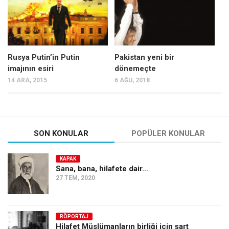
Rusya Putin’in Putin
Pakistan yeni bir
imajının esiri
dönemeçte
14 ARA, 2015
6 AĞU, 2018
SON KONULAR
POPÜLER KONULAR
KAPAK
Sana, bana, hilafete dair…
27 TEM, 2020
RÖPORTAJ
Hilafet Müslümanların birliği için şart