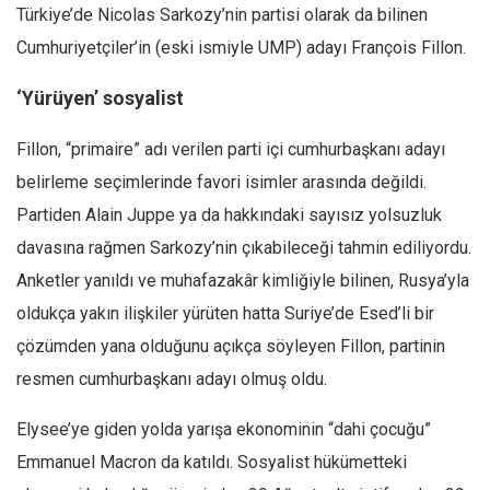
Türkiye’de Nicolas Sarkozy’nin partisi olarak da bilinen
Mehmet Ali Tekin
Cumhuriyetçiler’in (eski ismiyle UMP) adayı François Fillon.
Abir E. Nahas
‘Yürüyen’ sosyalist
Amina S. Jenenkovic
Bağdagül Öz
Fillon, “primaire” adı verilen parti içi cumhurbaşkanı adayı
Esra Elönü
belirleme seçimlerinde favori isimler arasında değildi.
Partiden Alain Juppe ya da hakkındaki sayısız yolsuzluk
» Yazar arşivi
davasına rağmen Sarkozy’nin çıkabileceği tahmin ediliyordu.
Bu Sayı
Anketler yanıldı ve muhafazakâr kimliğiyle bilinen, Rusya’yla
Tüm Sayılar
oldukça yakın ilişkiler yürüten hatta Suriye’de Esed’li bir
Kategoriler
çözümden yana olduğunu açıkça söyleyen Fillon, partinin
Kültür Sanat
resmen cumhurbaşkanı adayı olmuş oldu.
Kitap
Elysee’ye giden yolda yarışa ekonominin “dahi çocuğu”
Karisi kitap sualleri
Emmanuel Macron da katıldı. Sosyalist hükümetteki
7 soruda bu hafta