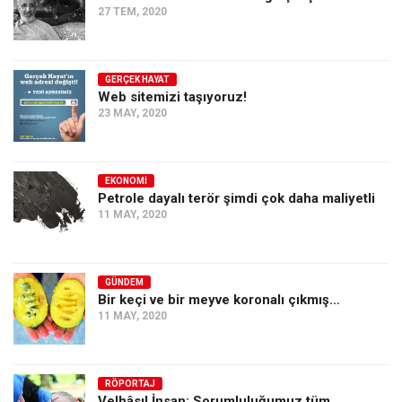
27 TEM, 2020
GERÇEK HAYAT
Web sitemizi taşıyoruz!
23 MAY, 2020
EKONOMI
Petrole dayalı terör şimdi çok daha maliyetli
11 MAY, 2020
GÜNDEM
Bir keçi ve bir meyve koronalı çıkmış…
11 MAY, 2020
RÖPORTAJ
Velhâsıl İnsan: Sorumluluğumuz tüm