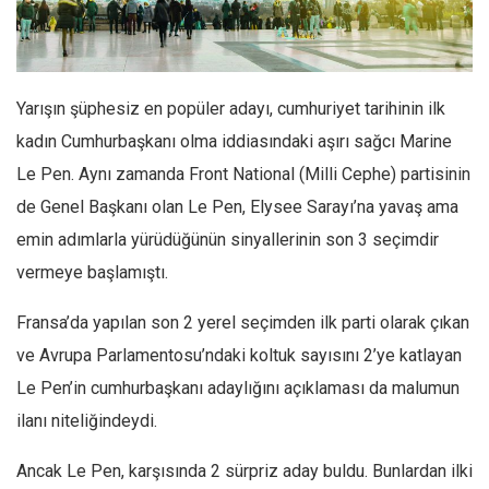
Facebook
Instagram
YouTube
Yarışın şüphesiz en popüler adayı, cumhuriyet tarihinin ilk
Editörden
kadın Cumhurbaşkanı olma iddiasındaki aşırı sağcı Marine
Yazarlar
Le Pen. Aynı zamanda Front National (Milli Cephe) partisinin
Kemal Özer
de Genel Başkanı olan Le Pen, Elysee Sarayı’na yavaş ama
Mahmut Toptaş
emin adımlarla yürüdüğünün sinyallerinin son 3 seçimdir
Yvonne Ridley
vermeye başlamıştı.
Barış Tarımcıoğlu
Fransa’da yapılan son 2 yerel seçimden ilk parti olarak çıkan
Ömer Kayani
ve Avrupa Parlamentosu’ndaki koltuk sayısını 2’ye katlayan
Yusuf Armağan
Le Pen’in cumhurbaşkanı adaylığını açıklaması da malumun
Hasanali Yıldırım
ilanı niteliğindeydi.
Leyla Şerif Emin
Ancak Le Pen, karşısında 2 sürpriz aday buldu. Bunlardan ilki
Selçuk Türkyılmaz