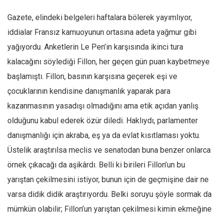
Gazete, elindeki belgeleri haftalara bölerek yayımlıyor,
iddialar Fransız kamuoyunun ortasına adeta yağmur gibi
yağıyordu. Anketlerin Le Pen’in karşısında ikinci tura
kalacağını söylediği Fillon, her geçen gün puan kaybetmeye
başlamıştı. Fillon, basının karşısına geçerek eşi ve
çocuklarının kendisine danışmanlık yaparak para
kazanmasının yasadışı olmadığını ama etik açıdan yanlış
olduğunu kabul ederek özür diledi. Haklıydı, parlamenter
danışmanlığı için akraba, eş ya da evlat kısıtlaması yoktu.
Üstelik araştırılsa meclis ve senatodan buna benzer onlarca
örnek çıkacağı da aşikârdı. Belli ki birileri Fillon’un bu
yarıştan çekilmesini istiyor, bunun için de geçmişine dair ne
varsa didik didik araştırıyordu. Belki soruyu şöyle sormak da
mümkün olabilir; Fillon’un yarıştan çekilmesi kimin ekmeğine