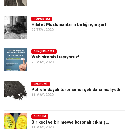
RÖPORTAJ
Hilafet Müslümanların birliği için şart
27 TEM, 2020
GERÇEK HAYAT
Web sitemizi taşıyoruz!
23 MAY, 2020
EKONOMI
Petrole dayalı terör şimdi çok daha maliyetli
11 MAY, 2020
GÜNDEM
Bir keçi ve bir meyve koronalı çıkmış…
11 MAY, 2020