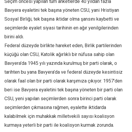
Seçim öncesi yapılan tüm anketlerde 40 yıldan fazla
Mehmet Ali Tekin
Bavyera eyaletini tek başına yöneten CSU, yani Hristiyan
Sosyal Birliği, tek başına iktidar olma şansını kaybetti ve
Abir E. Nahas
seçimlerde eyalet siyasi tarihinin en ağır yenilgilerinden
Amina S. Jenenkovic
birini aldı.
Bağdagül Öz
Federal düzeyde birlikte hareket eden, Birlik partilerinden
Esra Elönü
küçüğü olan CSU, Katolik ağırlıklı bir nüfusa sahip olan
» Yazar arşivi
Bavyera’da 1945 yılı yazında kurulmuş bir parti olarak, o
Bu Sayı
tarihten bu yana Bavyera’da ve federal düzeyde kesintisiz
Tüm Sayılar
olarak faal olan bir parti olarak karşımıza çıkıyor. 1957’den
beri ise Bavyera eyaletini tek başına yöneten bir parti olan
Kategoriler
CSU, yeni yapılan seçimlerden sonra birinci parti olarak
Kültür Sanat
seçimlerden çıkmasına rağmen, eyalette iktidarda
Kitap
kalabilmek için muhakkak milletvekili sayısı koalisyon
Karisi kitap sualleri
kurmaya yeterli bir parti ile koalisyon kurmak zorunda.
7 soruda bu hafta