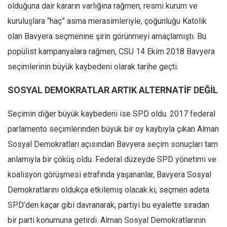
Amerika
olduğuna dair kararın varlığına rağmen, resmi kurum ve
Avustralya
kuruluşlara “haç” asma merasimleriyle, çoğunluğu Katolik
olan Bavyera seçmenine şirin görünmeyi amaçlamıştı. Bu
Tarih
popülist kampanyalara rağmen, CSU 14 Ekim 2018 Bavyera
Düşünce
seçimlerinin büyük kaybedeni olarak tarihe geçti.
Dosyalar
SOSYAL DEMOKRATLAR ARTIK ALTERNATİF DEĞİL
Seçimin diğer büyük kaybedeni ise SPD oldu. 2017 federal
parlamento seçimlerinden büyük bir oy kaybıyla çıkan Alman
Sosyal Demokratları açısından Bavyera seçim sonuçları tam
anlamıyla bir çöküş oldu. Federal düzeyde SPD yönetimi ve
koalisyon görüşmesi etrafında yaşananlar, Bavyera Sosyal
Demokratlarını oldukça etkilemiş olacak ki, seçmen adeta
SPD’den kaçar gibi davranarak, partiyi bu eyalette sıradan
bir parti konumuna getirdi. Alman Sosyal Demokratlarının