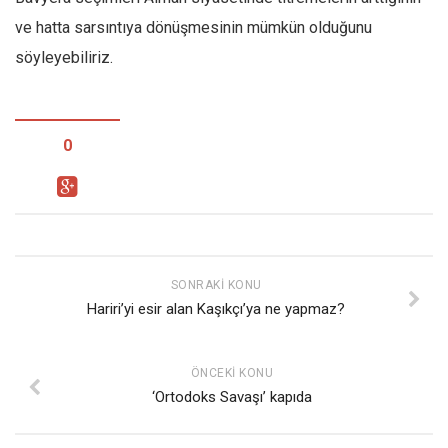
ve hatta sarsıntıya dönüşmesinin mümkün olduğunu
söyleyebiliriz.
0
SONRAKI KONU
Hariri’yi esir alan Kaşıkçı’ya ne yapmaz?
ÖNCEKI KONU
‘Ortodoks Savaşı’ kapıda