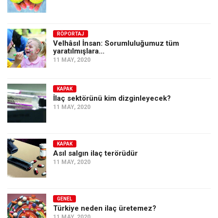
RÖPORTAJ
Velhâsıl İnsan: Sorumluluğumuz tüm
yaratılmışlara…
11 MAY, 2020
KAPAK
İlaç sektörünü kim dizginleyecek?
11 MAY, 2020
KAPAK
Asıl salgın ilaç terörüdür
11 MAY, 2020
GENEL
Türkiye neden ilaç üretemez?
11 MAY, 2020