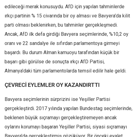
edileceği merak konusuydu. AfD için yapılan tahminlerde
ırkçı partinin % 15 civarında bir oy alması ve Bavyera’da kilit
parti olması beklenirken, bu tahminler gerçekleşmedi.
Ancak, AfD ilk defa girdiği Bavyera seçimlerinde, %10,2 oy
oranı ve 22 sandalye ile sıfırdan parlamentoya girmeyi
başardı. Bu durum Alman kamuoyu tarafından küçük bir
başarı gibi görülse de sonuçta ırkçı AfD Partisi,
Almanya’daki tüm parlamentolarda temsil edilir hale geldi.
ÇEVRECİ EYLEMLER OY KAZANDIRTTI
Bavyera seçimlerinin sürprizini ise Yeşiller Partisi
gerçekleştirdi. 2017 yılında yapılan Bundestag seçimlerinde,
beklenen büyük sıçramayı gerçekleştiremeyen ancak
oylarını korumayı başaran Yeşiller Partisi, siyasi sıçramayı
Bavyera’da gerçekleştirmiş gözüküyor. Bir önceki eyalet