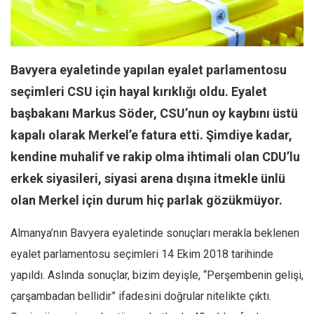
Facebook
Instagram
YouTube
Bavyera eyaletinde yapılan eyalet parlamentosu
Editörden
seçimleri CSU için hayal kırıklığı oldu. Eyalet
Yazarlar
başbakanı Markus Söder, CSU’nun oy kaybını üstü
Kemal Özer
kapalı olarak Merkel’e fatura etti. Şimdiye kadar,
Mahmut Toptaş
kendine muhalif ve rakip olma ihtimali olan CDU’lu
Yvonne Ridley
erkek siyasileri, siyasi arena dışına itmekle ünlü
Barış Tarımcıoğlu
olan Merkel için durum hiç parlak gözükmüyor.
Ömer Kayani
Almanya’nın Bavyera eyaletinde sonuçları merakla beklenen
Yusuf Armağan
eyalet parlamentosu seçimleri 14 Ekim 2018 tarihinde
Hasanali Yıldırım
yapıldı. Aslında sonuçlar, bizim deyişle, “Perşembenin gelişi,
Leyla Şerif Emin
çarşambadan bellidir” ifadesini doğrular nitelikte çıktı.
Selçuk Türkyılmaz