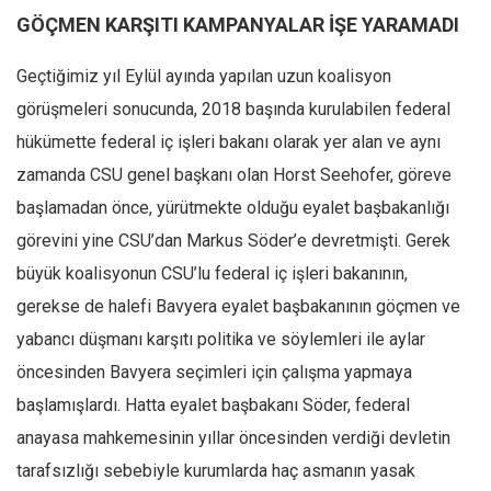
GÖÇMEN KARŞITI KAMPANYALAR İŞE YARAMADI
Ekonomi
Spor
Geçtiğimiz yıl Eylül ayında yapılan uzun koalisyon
Manzara
görüşmeleri sonucunda, 2018 başında kurulabilen federal
Sağlık
hükümette federal iç işleri bakanı olarak yer alan ve aynı
Gıda-Beslenme
zamanda CSU genel başkanı olan Horst Seehofer, göreve
başlamadan önce, yürütmekte olduğu eyalet başbakanlığı
Hayat
görevini yine CSU’dan Markus Söder’e devretmişti. Gerek
Türkiye
büyük koalisyonun CSU’lu federal iç işleri bakanının,
Siyaset
gerekse de halefi Bavyera eyalet başbakanının göçmen ve
Dünya
yabancı düşmanı karşıtı politika ve söylemleri ile aylar
Avrupa
öncesinden Bavyera seçimleri için çalışma yapmaya
Asya
başlamışlardı. Hatta eyalet başbakanı Söder, federal
Afrika
anayasa mahkemesinin yıllar öncesinden verdiği devletin
İslam Dünyası
tarafsızlığı sebebiyle kurumlarda haç asmanın yasak