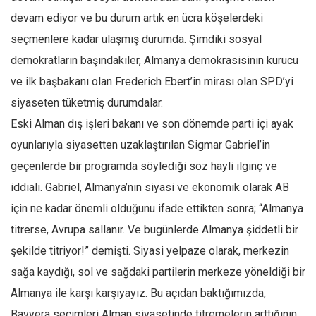
devam ediyor ve bu durum artık en ücra köşelerdeki
seçmenlere kadar ulaşmış durumda. Şimdiki sosyal
demokratların başındakiler, Almanya demokrasisinin kurucu
ve ilk başbakanı olan Frederich Ebert’in mirası olan SPD’yi
siyaseten tüketmiş durumdalar.
Eski Alman dış işleri bakanı ve son dönemde parti içi ayak
oyunlarıyla siyasetten uzaklaştırılan Sigmar Gabriel’in
geçenlerde bir programda söylediği söz hayli ilginç ve
iddialı. Gabriel, Almanya’nın siyasi ve ekonomik olarak AB
için ne kadar önemli olduğunu ifade ettikten sonra; “Almanya
titrerse, Avrupa sallanır. Ve bugünlerde Almanya şiddetli bir
şekilde titriyor!” demişti. Siyasi yelpaze olarak, merkezin
sağa kaydığı, sol ve sağdaki partilerin merkeze yöneldiği bir
Almanya ile karşı karşıyayız. Bu açıdan baktığımızda,
Bavyera seçimleri Alman siyasetinde titremelerin arttığının