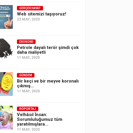
GERÇEK HAYAT
Web sitemizi taşıyoruz!
23 MAY, 2020
EKONOMI
Petrole dayalı terör şimdi çok
daha maliyetli
11 MAY, 2020
GÜNDEM
Bir keçi ve bir meyve koronalı
çıkmış…
11 MAY, 2020
RÖPORTAJ
Velhâsıl İnsan:
Sorumluluğumuz tüm
yaratılmışlara…
11 MAY, 2020