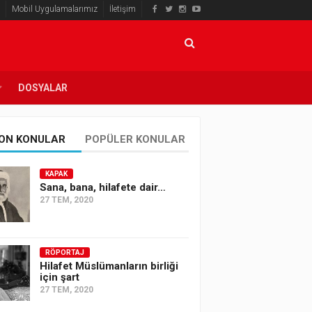
Mobil Uygulamalarımız
İletişim
DOSYALAR
ON KONULAR
POPÜLER KONULAR
KAPAK
Sana, bana, hilafete dair…
27 TEM, 2020
RÖPORTAJ
Hilafet Müslümanların birliği
için şart
27 TEM, 2020