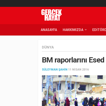
ANASAYFA
HAKKIMIZDA
EDITÖR
DÜNYA
BM raporlarını Esed
SÜLEYMAN ŞAHIN
11 NISAN 2016