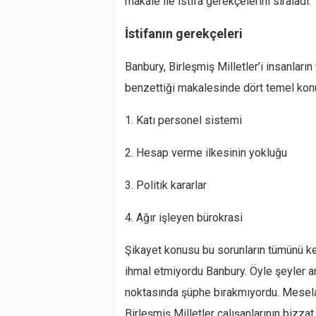
makale ile istifa gerekçelerini sıraladı.
İstifanın gerekçeleri
Banbury, Birleşmiş Milletler’i insanların 
benzettiği makalesinde dört temel konu
1. Katı personel sistemi
2. Hesap verme ilkesinin yokluğu
3. Politik kararlar
4. Ağır işleyen bürokrasi
Şikayet konusu bu sorunların tümünü ke
ihmal etmiyordu Banbury. Öyle şeyler anl
noktasında şüphe bırakmıyordu. Mesel
Birleşmiş Milletler çalışanlarının bizza