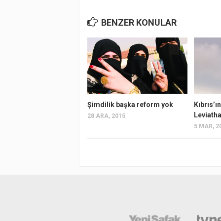
BENZER KONULAR
Şimdilik başka reform yok
Kıbrıs’ın
Leviatha
28 ARA, 2015
5 MAR, 2