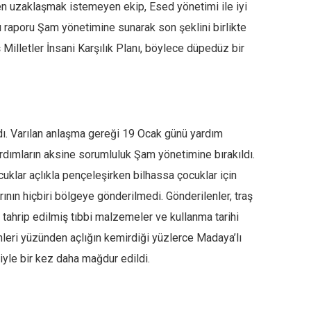
n uzaklaşmak istemeyen ekip, Esed yönetimi ile iyi
 raporu Şam yönetimine sunarak son şeklini birlikte
 Milletler İnsani Karşılık Planı, böylece düpedüz bir
dı. Varılan anlaşma gereği 19 Ocak günü yardım
rdımların aksine sorumluluk Şam yönetimine bırakıldı.
uklar açlıkla pençeleşirken bilhassa çocuklar için
rının hiçbiri bölgeye gönderilmedi. Gönderilenler, traş
tahrip edilmiş tıbbi malzemeler ve kullanma tarihi
nleri yüzünden açlığın kemirdiği yüzlerce Madaya’lı
iyle bir kez daha mağdur edildi.