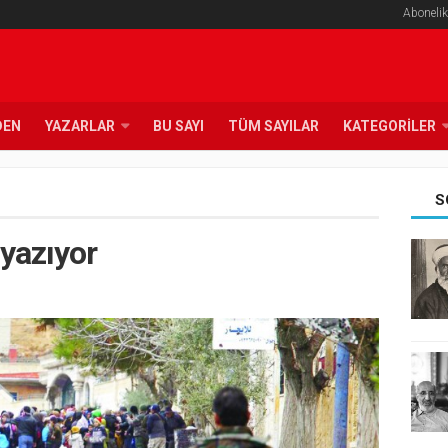
Abonelik
DEN
YAZARLAR
BU SAYI
TÜM SAYILAR
KATEGORILER
S
 yazıyor