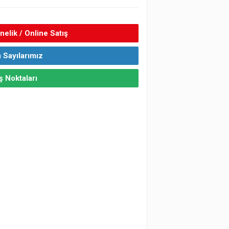
elik / Online Satış
 Sayılarımız
ş Noktaları