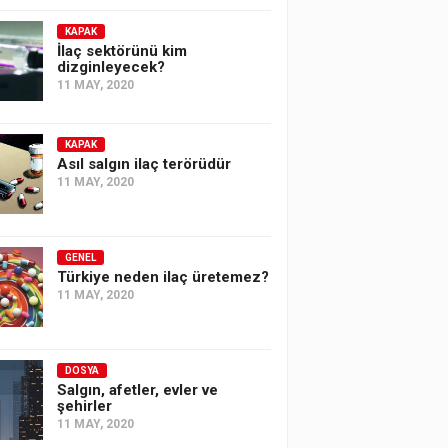
KAPAK
İlaç sektörünü kim
dizginleyecek?
11 MAY, 2020
KAPAK
Asıl salgın ilaç terörüdür
11 MAY, 2020
GENEL
Türkiye neden ilaç üretemez?
11 MAY, 2020
DOSYA
Salgın, afetler, evler ve
şehirler
11 MAY, 2020