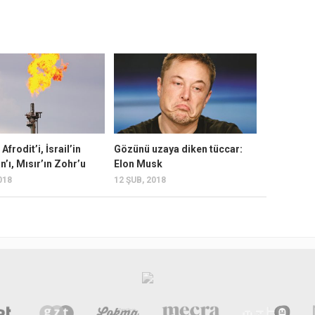
 Afrodit’i, İsrail’in
Gözünü uzaya diken tüccar:
n’ı, Mısır’ın Zohr’u
Elon Musk
018
12 ŞUB, 2018