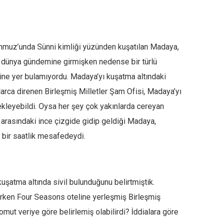
mmuz’unda Sünni kimliği yüzünden kuşatılan Madaya,
e dünya gündemine girmişken nedense bir türlü
ine yer bulamıyordu. Madaya’yı kuşatma altındaki
larca direnen Birleşmiş Milletler Şam Ofisi, Madaya’yı
ekleyebildi. Oysa her şey çok yakınlarda cereyan
arasındaki ince çizgide gidip geldiği Madaya,
bir saatlik mesafedeydi.
uşatma altında sivil bulunduğunu belirtmiştik.
irken Four Seasons oteline yerleşmiş Birleşmiş
omut veriye göre belirlemiş olabilirdi? İddialara göre