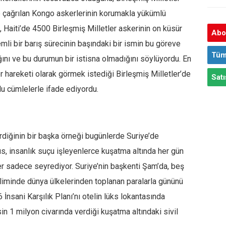
ne çağrılan Kongo askerlerinin korumakla yükümlü
, Haiti’de 4500 Birleşmiş Milletler askerinin on küsür
Abon
emli bir barış sürecinin başındaki bir ismin bu göreve
Tüm
ığını ve bu durumun bir istisna olmadığını söylüyordu. En
 hareketi olarak görmek istediği Birleşmiş Milletler’de
Satı
lu cümlelerle ifade ediyordu.
tirdiğinin bir başka örneği bugünlerde Suriye’de
us, insanlık suçu işleyenlerce kuşatma altında her gün
er sadece seyrediyor. Suriye’nin başkenti Şam’da, beş
ikliminde dünya ülkelerinden toplanan paralarla gününü
 İnsani Karşılık Planı’nı otelin lüks lokantasında
 1 milyon civarında verdiği kuşatma altındaki sivil