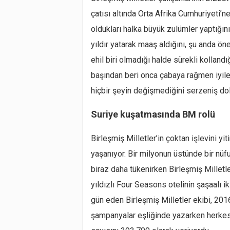
çatısı altında Orta Afrika Cumhuriyeti’
oldukları halka büyük zulümler yaptığını
yıldır yatarak maaş aldığını, şu anda ön
ehil biri olmadığı halde sürekli kolland
başından beri onca çabaya rağmen iyiler
hiçbir şeyin değişmediğini serzeniş do
Suriye kuşatmasında BM rolü
Birleşmiş Milletler’in çoktan işlevini yi
yaşanıyor. Bir milyonun üstünde bir nüf
biraz daha tükenirken Birleşmiş Milletl
yıldızlı Four Seasons otelinin şaşaalı 
gün eden Birleşmiş Milletler ekibi, 2016
şampanyalar eşliğinde yazarken herkesin