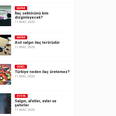
KAPAK
İlaç sektörünü kim
dizginleyecek?
11 MAY, 2020
KAPAK
Asıl salgın ilaç terörüdür
11 MAY, 2020
GENEL
Türkiye neden ilaç üretemez?
11 MAY, 2020
DOSYA
Salgın, afetler, evler ve
şehirler
11 MAY, 2020