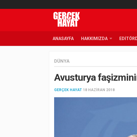
ANASAYFA
HAKKIMIZDA
EDITÖR
DÜNYA
Avusturya faşizmini
GERÇEK HAYAT
18 HAZIRAN 2018