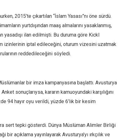
nurken, 2015’te çıkartılan “İslam Yasası”nı öne sürdü.
imamların yurtdışından maaş almalarını yasaklanmış,
 yasadışı ilan edilmişti. Bu duruma göre Kickl
 izinlerinin iptal edileceğini, oturum vizesini uzatmak
rularının reddedileceğini söyledi.
Müslümanlar bir imza kampanyasına başlattı. Avusturya
. Anket sonuçlarıysa, kararın kamuoyundaki karşılığını
zde 94 hayır oyu verildi, yüzde 6’lık bir kesim
ra sert tepki gösterdi. Dünya Müslüman Alimler Birliği
i bir açıklama yayınlayarak Avusturya’yı ırkçılık ve