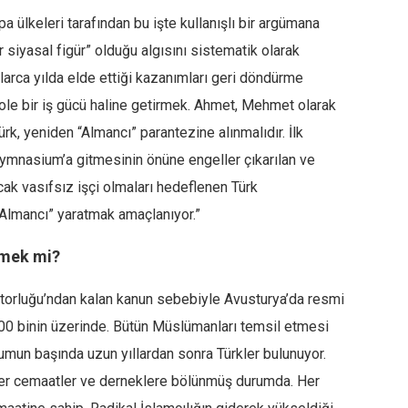
a ülkeleri tarafından bu işte kullanışlı bir argümana
r siyasal figür” olduğu algısını sistematik olarak
larca yılda elde ettiği kazanımları geri döndürme
zole bir iş gücü haline getirmek. Ahmet, Mehmet olarak
rk, yeniden “Almancı” parantezine alınmalıdır. İlk
Gymnasium’a gitmesinin önüne engeller çıkarılan ve
cak vasıfsız işçi olmaları hedeflenen Türk
“Almancı” yaratmak amaçlanıyor.”
rmek mi?
torluğu’ndan kalan kanun sebebiyle Avusturya’da resmi
300 binin üzerinde. Bütün Müslümanları temsil etmesi
umun başında uzun yıllardan sonra Türkler bulunuyor.
ler cemaatler ve derneklere bölünmüş durumda. Her