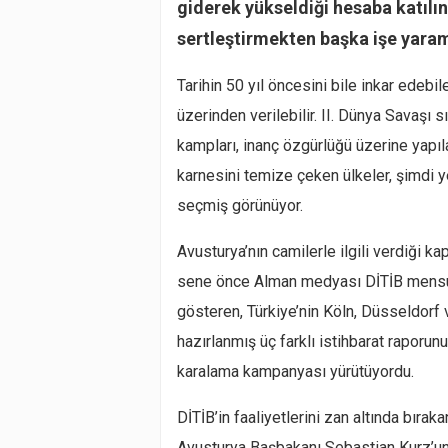
giderek yükseldiği hesaba katılı
sertleştirmekten başka işe yaram
Tarihin 50 yıl öncesini bile inkar edebil
üzerinden verilebilir. II. Dünya Savaşı s
kampları, inanç özgürlüğü üzerine yapıla
karnesini temize çeken ülkeler, şimdi 
seçmiş görünüyor.
Avusturya’nın camilerle ilgili verdiği kap
sene önce Alman medyası DİTİB mensubu
gösteren, Türkiye’nin Köln, Düsseldorf
hazırlanmış üç farklı istihbarat raporunu
karalama kampanyası yürütüyordu.
DİTİB’in faaliyetlerini zan altında bırak
Avusturya Başbakanı Sebastian Kurz’un 