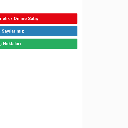
elik / Online Satış
 Sayılarımız
ş Noktaları