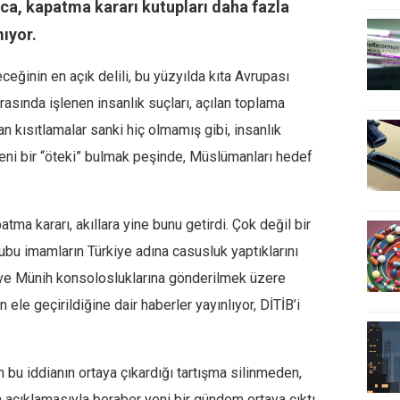
nca, kapatma kararı kutupları daha fazla
ıyor.
eceğinin en açık delili, bu yüzyılda kıta Avrupası
ırasında işlenen insanlık suçları, açılan toplama
n kısıtlamalar sanki hiç olmamış gibi, insanlık
yeni bir “öteki” bulmak peşinde, Müslümanları hedef
atma kararı, akıllara yine bunu getirdi. Çok değil bir
 imamların Türkiye adına casusluk yaptıklarını
 ve Münih konsolosluklarına gönderilmek üzere
n ele geçirildiğine dair haberler yayınlıyor, DİTİB’i
an bu iddianın ortaya çıkardığı tartışma silinmeden,
açıklamasıyla beraber yeni bir gündem ortaya çıktı.