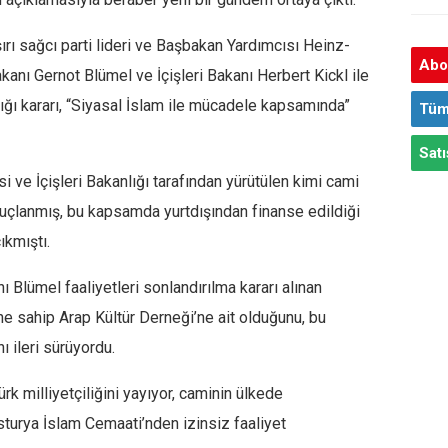
rı sağcı parti lideri ve Başbakan Yardımcısı Heinz-
Abon
akanı Gernot Blümel ve İçişleri Bakanı Herbert Kickl ile
ığı kararı, “Siyasal İslam ile mücadele kapsamında”
Tüm
Satı
i ve İçişleri Bakanlığı tarafından yürütülen kimi cami
uçlanmış, bu kapsamda yurtdışından finanse edildiği
ıkmıştı.
ı Blümel faaliyetleri sonlandırılma kararı alınan
e sahip Arap Kültür Derneği’ne ait olduğunu, bu
ı ileri sürüyordu.
rk milliyetçiliğini yayıyor, caminin ülkede
urya İslam Cemaati’nden izinsiz faaliyet