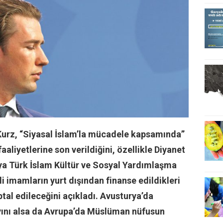
urz, “Siyasal İslam’la mücadele kapsamında”
faaliyetlerine son verildiğini, özellikle Diyanet
urya Türk İslam Kültür ve Sosyal Yardımlaşma
li imamların yurt dışından finanse edildikleri
ptal edileceğini açıkladı. Avusturya’da
ayını alsa da Avrupa’da Müslüman nüfusun