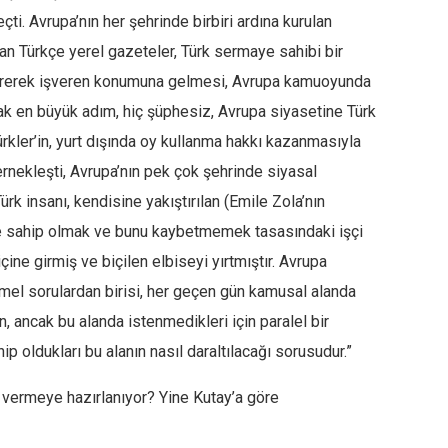
eçti. Avrupa’nın her şehrinde birbiri ardına kurulan
an Türkçe yerel gazeteler, Türk sermaye sahibi bir
tererek işveren konumuna gelmesi, Avrupa kamuoyunda
ncak en büyük adım, hiç şüphesiz, Avrupa siyasetine Türk
kler’in, yurt dışında oy kullanma hakkı kazanmasıyla
dernekleşti, Avrupa’nın pek çok şehrinde siyasal
 Türk insanı, kendisine yakıştırılan (Emile Zola’nın
işe sahip olmak ve bunu kaybetmemek tasasındaki işçi
çine girmiş ve biçilen elbiseyi yırtmıştır. Avrupa
mel sorulardan birisi, her geçen gün kamusal alanda
n, ancak bu alanda istenmedikleri için paralel bir
ip oldukları bu alanın nasıl daraltılacağı sorusudur.”
 vermeye hazırlanıyor? Yine Kutay’a göre