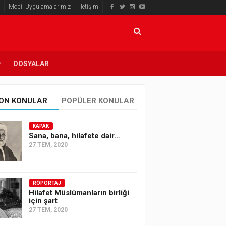
Mobil Uygulamalarımız
İletişim
DOSYALAR
ON KONULAR
POPÜLER KONULAR
KAPAK
Sana, bana, hilafete dair…
27 TEM, 2020
RÖPORTAJ
Hilafet Müslümanların birliği
için şart
27 TEM, 2020