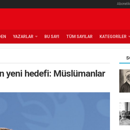
Abonelik
DEN
YAZARLAR
BU SAYI
TÜM SAYILAR
KATEGORILER
S
n yeni hedefi: Müslümanlar