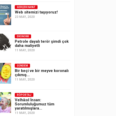
GERÇEK HAYAT
Web sitemizi taşıyoruz!
23 MAY, 2020
EKONOMI
Petrole dayalı terör şimdi çok
daha maliyetli
11 MAY, 2020
GÜNDEM
Bir keçi ve bir meyve koronalı
çıkmış…
11 MAY, 2020
RÖPORTAJ
Velhâsıl İnsan:
Sorumluluğumuz tüm
yaratılmışlara…
11 MAY, 2020