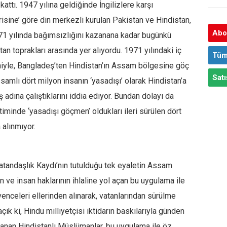
kattı. 1947 yılına geldiğinde İngilizlere karşı
orisine’ göre din merkezli kurulan Pakistan ve Hindistan,
Abon
971 yılında bağımsızlığını kazanana kadar bugünkü
n toprakları arasında yer alıyordu. 1971 yılındaki iç
Tüm
niyle, Bangladeş’ten Hindistan’ın Assam bölgesine göç
Satı
samlı dört milyon insanın ‘yasadışı’ olarak Hindistan’a
adına çalıştıklarını iddia ediyor. Bundan dolayı da
inde ‘yasadışı göçmen’ oldukları ileri sürülen dört
 alınmıyor.
Vatandaşlık Kaydı’nın tutulduğu tek eyaletin Assam
 ve insan haklarının ihlaline yol açan bu uygulama ile
nceleri ellerinden alınarak, vatanlarından sürülme
 açık ki, Hindu milliyetçisi iktidarın baskılarıyla günden
ranan Hindistanlı Müslümanlar, bu uygulama ile öz