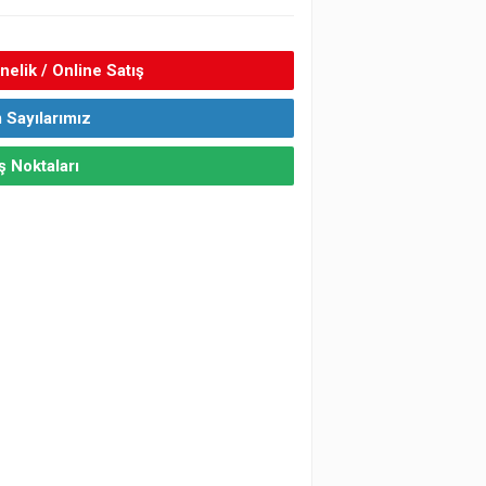
elik / Online Satış
 Sayılarımız
ş Noktaları