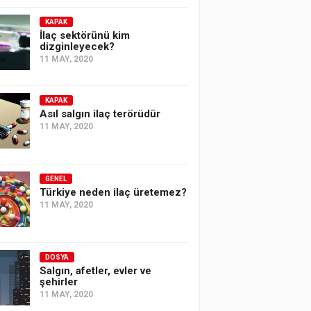
KAPAK
İlaç sektörünü kim
dizginleyecek?
11 MAY, 2020
KAPAK
Asıl salgın ilaç terörüdür
11 MAY, 2020
GENEL
Türkiye neden ilaç üretemez?
11 MAY, 2020
DOSYA
Salgın, afetler, evler ve
şehirler
11 MAY, 2020