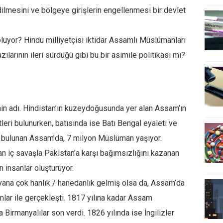
ilmesini ve bölgeye girişlerin engellenmesi bir devlet
uyor? Hindu milliyetçisi iktidar Assamlı Müslümanları
ılarının ileri sürdüğü gibi bu bir asimile politikası mı?
nin adı. Hindistan’ın kuzeydoğusunda yer alan Assam’ın
ri bulunurken, batısında ise Batı Bengal eyaleti ve
 bulunan Assam’da, 7 milyon Müslüman yaşıyor.
n iç savaşla Pakistan’a karşı bağımsızlığını kazanan
 insanlar oluşturuyor.
yana çok hanlık / hanedanlık gelmiş olsa da, Assam’da
mlar ile gerçekleşti. 1817 yılına kadar Assam
 Birmanyalılar son verdi. 1826 yılında ise İngilizler