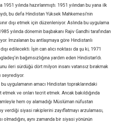
 1951 yılında hazırlanmıştı. 1951 yılından bu yana ilk
aydı, bu defa Hindistan Yüksek Mahkemesi’nin
sınır dışı etmek için düzenleniyor. Aslında bu uygulama
 1985 yılında dönemin başbakanı Rajiv Gandhi tarafından
or. İmzalanan bu antlaşmaya göre Hindistanlı
dışı edilecekti. İşin can alıcı noktası da şu ki, 1971
angladeş’in bağımsızlığına yardım eden Hindistan’dı.
unu ileri sürdüğü dört milyon insanı vatansız bırakmak
ı seyrediyor.
e, bu uygulamanın amacı Hindistan topraklarındaki
t etmek ve onları tecrit etmek. Ancak bakıldığında
u hamleyle hem oy alamadığı Müslüman nüfustan
verdiği siyasi rakiplerini zayıflatmayı arzulaması,
sı olmadığını, aynı zamanda bir siyasi yönünün