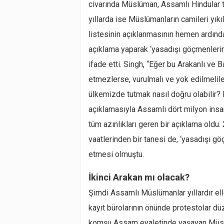
civarında Müslüman, Assamlı Hindular t
yıllarda ise Müslümanların camileri yıkıl
listesinin açıklanmasının hemen ardından
açıklama yaparak ‘yasadışı göçmenlerin’
ifade etti. Singh, “Eğer bu Arakanlı ve 
etmezlerse, vurulmalı ve yok edilmelile
ülkemizde tutmak nasıl doğru olabilir?
açıklamasıyla Assamlı dört milyon insanı
tüm azınlıkları geren bir açıklama oldu.
vaatlerinden bir tanesi de, ‘yasadışı göç
etmesi olmuştu.
İkinci Arakan mı olacak?
Şimdi Assamlı Müslümanlar yıllardır elle
kayıt bürolarının önünde protestolar d
komşu Assam eyaletinde yaşayan Müslüma