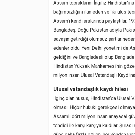
Assam topraklarını İngiliz Hindistan’ına 
bağımsızlığını ilan eden ve ‘iki ulus te
Assam’ı kendi aralarında paylaştılar. 1
Bangladeş, Doğu Pakistan adıyla Pakista
savaşın getirdiği olumsuz şartlar nede
edenler oldu. Yeni Delhi yönetimi de As
geldiğini ve Bangladeşli olup Bangladeş 
Hindistan Yüksek Mahkemesi’nin gözetim
milyon insan Ulusal Vatandaşlı Kaydı’na
Ulusal vatandaşlık kaydı hilesi
İlginç olan husus, Hindistan’da Ulusal 
olması. Hiçbir hukuki gerekçesi olmayan
Assamlı dört milyon insan anayasal güve
tehdidi ile karşı karşıya kaldılar. Şurası
güne daha fazla ezilen, her yönden yıp