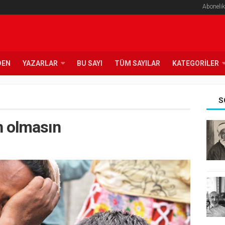
Abonelik
DEN
YAZARLAR
BU SAYI
TÜM SAYILAR
KATEGORILER
S
n olmasın