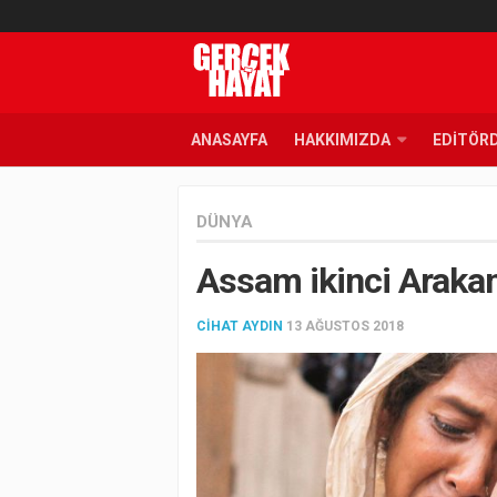
ANASAYFA
HAKKIMIZDA
EDITÖR
DÜNYA
Assam ikinci Araka
CIHAT AYDIN
13 AĞUSTOS 2018