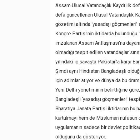
Assam Ulusal Vatandaşlık Kaydı ilk defa
defa güncellenen Ulusal Vatandaşlık K
gözetimi altında ‘yasadışı göçmenleri’ 
Kongre Partisi’nin iktidarda bulunduğu
imzalanan Assam Antlaşması’na dayanıy
olmadığı tespit edilen vatandaşlar sınır 
yılındaki iç savaşta Pakistan’a karşı B
Şimdi aynı Hindistan Bangladeşli olduğ
için adımlar atıyor ve dünya da bu dram
Yeni Delhi yönetiminin belirttiğine gör
Bangladeşli ‘yasadışı göçmenleri’ tespi
Bharatiya Janata Partisi iktidarının b
kurtulmayı hem de Müslüman nüfusun oy 
uygulamanın sadece bir devlet politika
olduğunu da gösteriyor.