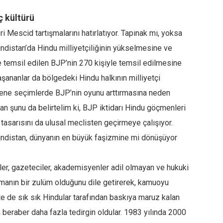
ç kültürü
 Mescid tartışmalarını hatırlatıyor. Tapınak mı, yoksa
Hindistan’da Hindu milliyetçiliğinin yükselmesine ve
e temsil edilen BJP’nin 270 kişiyle temsil edilmesine
şananlar da bölgedeki Hindu halkının milliyetçi
ene seçimlerde BJP’nin oyunu arttırmasına neden
dan şunu da belirtelim ki, BJP iktidarı Hindu göçmenleri
asarısını da ulusal meclisten geçirmeye çalışıyor.
ndistan, dünyanın en büyük faşizmine mi dönüşüyor
tler, gazeteciler, akademisyenler adil olmayan ve hukuki
manın bir zulüm olduğunu dile getirerek, kamuoyu
e de sık sık Hindular tarafından baskıya maruz kalan
eraber daha fazla tedirgin oldular. 1983 yılında 2000