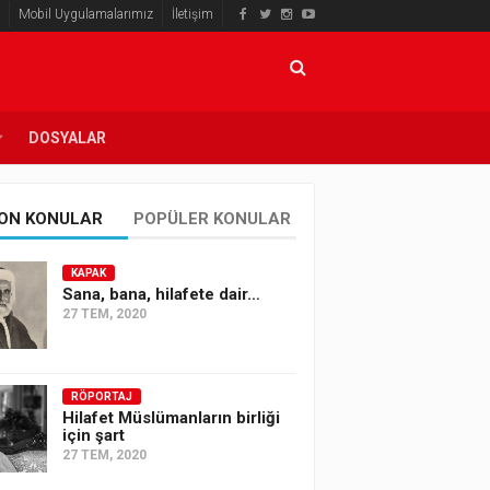
Mobil Uygulamalarımız
İletişim
DOSYALAR
ON KONULAR
POPÜLER KONULAR
KAPAK
Sana, bana, hilafete dair…
27 TEM, 2020
RÖPORTAJ
Hilafet Müslümanların birliği
için şart
27 TEM, 2020