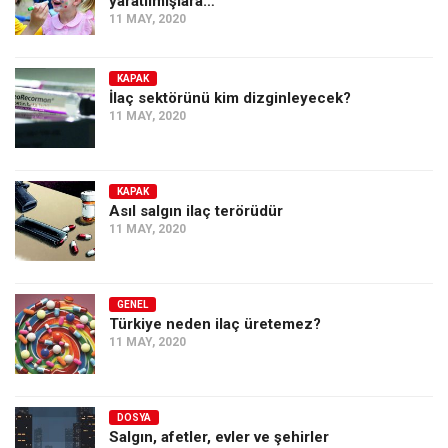
yaratılmışlara…
11 MAY, 2020
KAPAK
İlaç sektörünü kim dizginleyecek?
11 MAY, 2020
KAPAK
Asıl salgın ilaç terörüdür
11 MAY, 2020
GENEL
Türkiye neden ilaç üretemez?
11 MAY, 2020
DOSYA
Salgın, afetler, evler ve şehirler