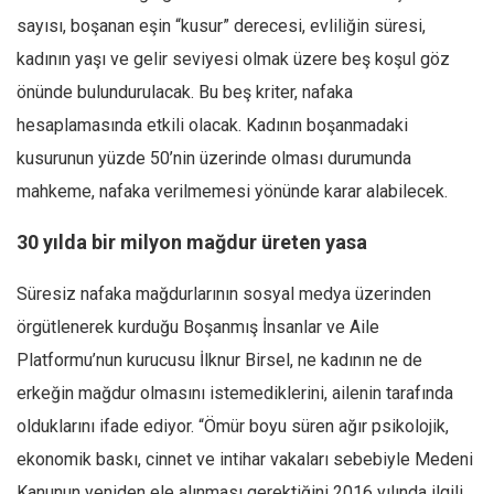
Amerika
sayısı, boşanan eşin “kusur” derecesi, evliliğin süresi,
Avustralya
kadının yaşı ve gelir seviyesi olmak üzere beş koşul göz
Tarih
önünde bulundurulacak. Bu beş kriter, nafaka
Düşünce
hesaplamasında etkili olacak. Kadının boşanmadaki
Dosyalar
kusurunun yüzde 50’nin üzerinde olması durumunda
mahkeme, nafaka verilmemesi yönünde karar alabilecek.
30 yılda bir milyon mağdur üreten yasa
Süresiz nafaka mağdurlarının sosyal medya üzerinden
örgütlenerek kurduğu Boşanmış İnsanlar ve Aile
Platformu’nun kurucusu İlknur Birsel, ne kadının ne de
erkeğin mağdur olmasını istemediklerini, ailenin tarafında
olduklarını ifade ediyor. “Ömür boyu süren ağır psikolojik,
ekonomik baskı, cinnet ve intihar vakaları sebebiyle Medeni
Kanunun yeniden ele alınması gerektiğini 2016 yılında ilgili