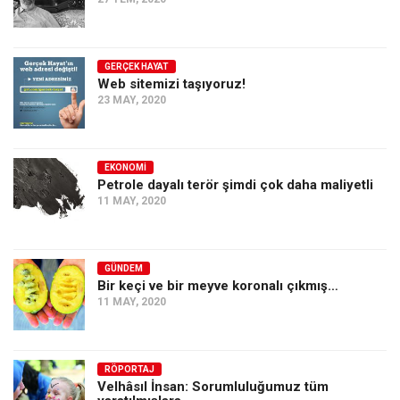
GERÇEK HAYAT
Web sitemizi taşıyoruz!
23 MAY, 2020
EKONOMI
Petrole dayalı terör şimdi çok daha maliyetli
11 MAY, 2020
GÜNDEM
Bir keçi ve bir meyve koronalı çıkmış…
11 MAY, 2020
RÖPORTAJ
Velhâsıl İnsan: Sorumluluğumuz tüm