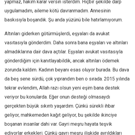
yapmaz, hakim karar versin isterdim. Hiçbir şekilde darp
uygulamadım, aileme kötü davranmadım. Annesinin
baskısıyla boşandık. Şu anda yüzünü bile hatırlamıyorum.
Altınları giderken götürmüşlerdi, eşyaları da avukat
vasıtasıyla gönderdim. Daha sonra bana eşyaları ve altınları
almadıklarına dair dava açtılar. Eşyaları avukat vasıtasıyla
gönderdiğim için kanıtlayabildik, ancak altınları ödemek
zorunda kaldım. Kadının beyanı esas oluyor burada. Bu dava
da beş sene sürdü, çok yıprandım ben o sırada. 2015 yılında
tekrar evlendim, Allah razı olsun yeni eşim bana destek
veriyor bu konularda. Eğer onun desteği olmasaydı
gerçekten büyük sıkıntı yaşardım. Çünkü sürekli ihbar
geliyor, mahkemeden kağıt geliyor, bu şekilde ikinciye
boşanan insanlar dahi var. Gayri meşru hayata teşvik
ediyorlar erkekleri. Çünkü gayrı meşru ilişkide ayrıldıkları