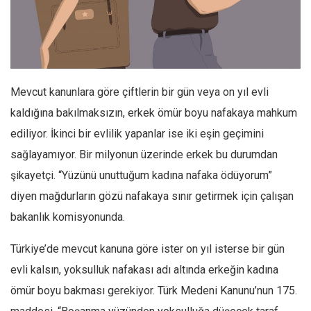
Facebook
Instagram
YouTube
Editörden
Mevcut kanunlara göre çiftlerin bir gün veya on yıl evli
Yazarlar
kaldığına bakılmaksızın, erkek ömür boyu nafakaya mahkum
Kemal Özer
ediliyor. İkinci bir evlilik yapanlar ise iki eşin geçimini
Mahmut Toptaş
sağlayamıyor. Bir milyonun üzerinde erkek bu durumdan
Yvonne Ridley
şikayetçi. “Yüzünü unuttuğum kadına nafaka ödüyorum”
Barış Tarımcıoğlu
diyen mağdurların gözü nafakaya sınır getirmek için çalışan
bakanlık komisyonunda.
Ömer Kayani
Yusuf Armağan
Türkiye’de mevcut kanuna göre ister on yıl isterse bir gün
Hasanali Yıldırım
evli kalsın, yoksulluk nafakası adı altında erkeğin kadına
Leyla Şerif Emin
ömür boyu bakması gerekiyor. Türk Medeni Kanunu’nun 175.
Selçuk Türkyılmaz