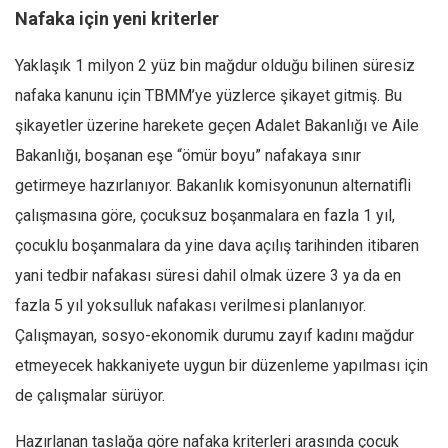
Nafaka için yeni kriterler
Ekonomi
Spor
Yaklaşık 1 milyon 2 yüz bin mağdur olduğu bilinen süresiz
Manzara
nafaka kanunu için TBMM’ye yüzlerce şikayet gitmiş. Bu
Sağlık
şikayetler üzerine harekete geçen Adalet Bakanlığı ve Aile
Bakanlığı, boşanan eşe “ömür boyu” nafakaya sınır
Gıda-Beslenme
getirmeye hazırlanıyor. Bakanlık komisyonunun alternatifli
Hayat
çalışmasına göre, çocuksuz boşanmalara en fazla 1 yıl,
Türkiye
çocuklu boşanmalara da yine dava açılış tarihinden itibaren
Siyaset
yani tedbir nafakası süresi dahil olmak üzere 3 ya da en
Dünya
fazla 5 yıl yoksulluk nafakası verilmesi planlanıyor.
Avrupa
Çalışmayan, sosyo-ekonomik durumu zayıf kadını mağdur
Asya
etmeyecek hakkaniyete uygun bir düzenleme yapılması için
Afrika
de çalışmalar sürüyor.
İslam Dünyası
Hazırlanan taslağa göre nafaka kriterleri arasında çocuk