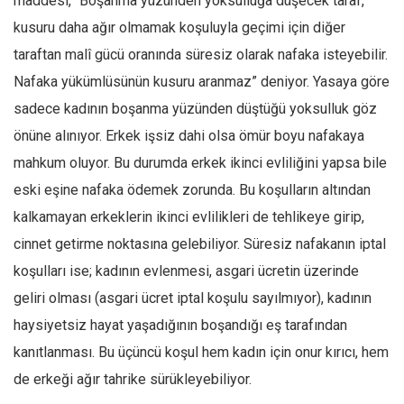
maddesi, “Boşanma yüzünden yoksulluğa düşecek taraf,
kusuru daha ağır olmamak koşuluyla geçimi için diğer
Mehmet Ali Tekin
taraftan malî gücü oranında süresiz olarak nafaka isteyebilir.
Abir E. Nahas
Nafaka yükümlüsünün kusuru aranmaz” deniyor. Yasaya göre
Amina S. Jenenkovic
sadece kadının boşanma yüzünden düştüğü yoksulluk göz
Bağdagül Öz
önüne alınıyor. Erkek işsiz dahi olsa ömür boyu nafakaya
Esra Elönü
mahkum oluyor. Bu durumda erkek ikinci evliliğini yapsa bile
» Yazar arşivi
eski eşine nafaka ödemek zorunda. Bu koşulların altından
Bu Sayı
kalkamayan erkeklerin ikinci evlilikleri de tehlikeye girip,
Tüm Sayılar
cinnet getirme noktasına gelebiliyor. Süresiz nafakanın iptal
koşulları ise; kadının evlenmesi, asgari ücretin üzerinde
Kategoriler
geliri olması (asgari ücret iptal koşulu sayılmıyor), kadının
Kültür Sanat
haysiyetsiz hayat yaşadığının boşandığı eş tarafından
Kitap
kanıtlanması. Bu üçüncü koşul hem kadın için onur kırıcı, hem
Karisi kitap sualleri
de erkeği ağır tahrike sürükleyebiliyor.
7 soruda bu hafta