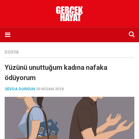
Anasayfa
DOSYA
Hakkımızda
Yüzünü unuttuğum kadına nafaka
Künye
ödüyorum
İletişim
SEVDA DURSUN
30 NISAN 2018
Abone olmak istiyorum
Satış noktası listesi
Eksik sayıların temini
Sosyal Medya
Twitter