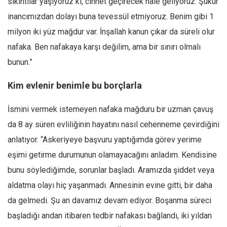
sıkıntılar yaşıyoruz ki, cinnet geçirecek hale geliyoruz. Şükür
inancımızdan dolayı buna tevessül etmiyoruz. Benim gibi 1
milyon iki yüz mağdur var. İnşallah kanun çıkar da süreli olur
nafaka. Ben nafakaya karşı değilim, ama bir sınırı olmalı
bunun.”
Kim evlenir benimle bu borçlarla
İsmini vermek istemeyen nafaka mağduru bir uzman çavuş
da 8 ay süren evliliğinin hayatını nasıl cehenneme çevirdiğini
anlatıyor. “Askeriyeye başvuru yaptığımda görev yerime
eşimi getirme durumunun olamayacağını anladım. Kendisine
bunu söylediğimde, sorunlar başladı. Aramızda şiddet veya
aldatma olayı hiç yaşanmadı. Annesinin evine gitti, bir daha
da gelmedi. Şu an davamız devam ediyor. Boşanma süreci
başladığı andan itibaren tedbir nafakası bağlandı, iki yıldan