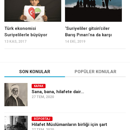
Türk ekonomisi
‘Suriyeliler gitsin’ciler
Suriyelilerle büyüyor
Barış Pınarı’na da karşı
13 KAS, 2017
14 EKI, 2019
SON KONULAR
POPÜLER KONULAR
KAPAK
Sana, bana, hilafete dair…
27 TEM, 2020
RÖPORTAJ
Hilafet Müslümanların birliği için şart
27 TEM, 2020