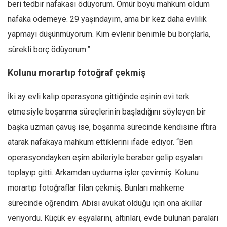
beri tedbir nafakası ödüyorum. Ömür boyu mahkum oldum
nafaka ödemeye. 29 yaşındayım, ama bir kez daha evlilik
yapmayı düşünmüyorum. Kim evlenir benimle bu borçlarla,
sürekli borç ödüyorum.”
Kolunu morartıp fotoğraf çekmiş
İki ay evli kalıp operasyona gittiğinde eşinin evi terk
etmesiyle boşanma süreçlerinin başladığını söyleyen bir
başka uzman çavuş ise, boşanma sürecinde kendisine iftira
atarak nafakaya mahkum ettiklerini ifade ediyor. “Ben
operasyondayken eşim abileriyle beraber gelip eşyaları
toplayıp gitti. Arkamdan uydurma işler çevirmiş. Kolunu
morartıp fotoğraflar filan çekmiş. Bunları mahkeme
sürecinde öğrendim. Abisi avukat olduğu için ona akıllar
veriyordu. Küçük ev eşyalarını, altınları, evde bulunan paraları