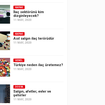
KAPAK
İlaç sektörünü kim
dizginleyecek?
11 MAY, 2020
KAPAK
Asıl salgın ilaç terörüdür
11 MAY, 2020
GENEL
Türkiye neden ilaç üretemez?
11 MAY, 2020
DOSYA
Salgın, afetler, evler ve
şehirler
11 MAY, 2020