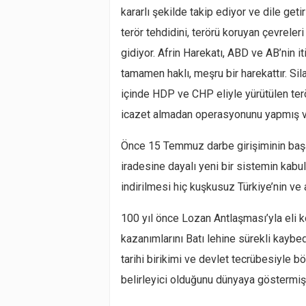
kararlı şekilde takip ediyor ve dile get
terör tehdidini, terörü koruyan çevrele
gidiyor. Afrin Harekatı, ABD ve AB’nin it
tamamen haklı, meşru bir harekattır. Sil
içinde HDP ve CHP eliyle yürütülen te
icazet almadan operasyonunu yapmış ve
Önce 15 Temmuz darbe girişiminin başa
iradesine dayalı yeni bir sistemin kabul
indirilmesi hiç kuşkusuz Türkiye’nin ve az
100 yıl önce Lozan Antlaşması’yla eli ko
kazanımlarını Batı lehine sürekli kaybed
tarihi birikimi ve devlet tecrübesiyle 
belirleyici olduğunu dünyaya göstermişt