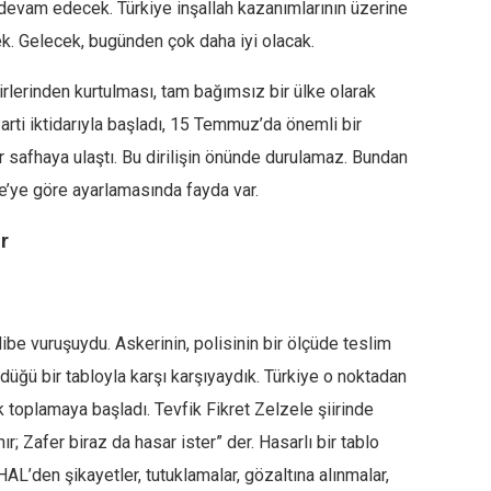
devam edecek. Türkiye inşallah kazanımlarının üzerine
k. Gelecek, bugünden çok daha iyi olacak.
cirlerinden kurtulması, tam bağımsız bir ülke olarak
rti iktidarıyla başladı, 15 Temmuz’da önemli bir
bir safhaya ulaştı. Bu dirilişin önünde durulamaz. Bundan
e’ye göre ayarlamasında fayda var.
r
ibe vuruşuydu. Askerinin, polisinin bir ölçüde teslim
üldüğü bir tabloyla karşı karşıyaydık. Türkiye o noktadan
ak toplamaya başladı. Tevfik Fikret Zelzele şiirinde
r; Zafer biraz da hasar ister” der. Hasarlı bir tablo
HAL’den şikayetler, tutuklamalar, gözaltına alınmalar,