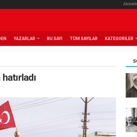
Abonelik
DEN
YAZARLAR
BU SAYI
TÜM SAYILAR
KATEGORILER
S
 hatırladı