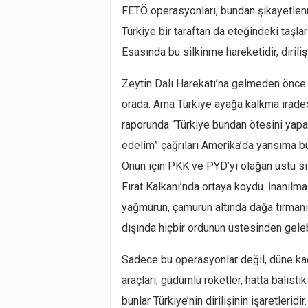
FETÖ operasyonları, bundan şikayetlenme
Türkiye bir taraftan da eteğindeki taşla
Esasında bu silkinme hareketidir, diriliş
Zeytin Dalı Harekatı’na gelmeden önce F
orada. Ama Türkiye ayağa kalkma irade
raporunda “Türkiye bundan ötesini yapam
edelim” çağrıları Amerika’da yansıma b
Onun için PKK ve PYD’yi olağan üstü sila
Fırat Kalkanı’nda ortaya koydu. İnanılmaz
yağmurun, çamurun altında dağa tırmanı
dışında hiçbir ordunun üstesinden geleb
Sadece bu operasyonlar değil, düne ka
araçları, güdümlü roketler, hatta balisti
bunlar Türkiye’nin dirilişinin işaretlerid