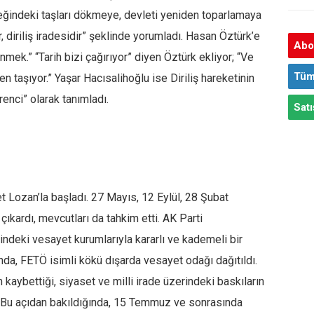
teğindeki taşları dökmeye, devleti yeniden toparlamaya
r, diriliş iradesidir” şeklinde yorumladı. Hasan Öztürk’e
Abon
nmek.” “Tarih bizi çağırıyor” diyen Öztürk ekliyor; “Ve
Tüm
 taşıyor.” Yaşar Hacısalihoğlu ise Diriliş hareketinin
renci” olarak tanımladı.
Satı
et Lozan’la başladı. 27 Mayıs, 12 Eylül, 28 Şubat
çıkardı, mevcutları da tahkim etti. AK Parti
rindeki vesayet kurumlarıyla kararlı ve kademeli bir
da, FETÖ isimli kökü dışarda vesayet odağı dağıtıldı.
aybettiği, siyaset ve milli irade üzerindeki baskıların
ttı. Bu açıdan bakıldığında, 15 Temmuz ve sonrasında