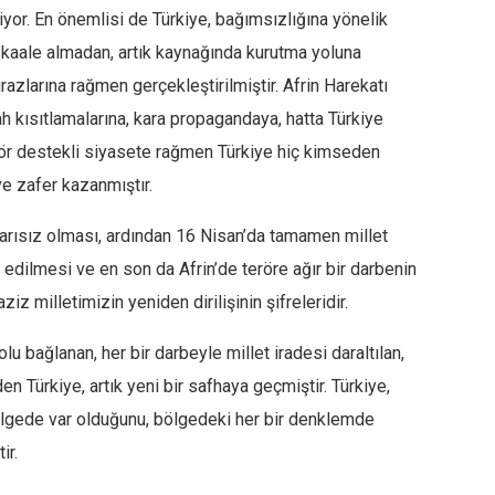
iriyor. En önemlisi de Türkiye, bağımsızlığına yönelik
ri kaale almadan, artık kaynağında kurutma yoluna
irazlarına rağmen gerçekleştirilmiştir. Afrin Harekatı
ah kısıtlamalarına, kara propagandaya, hatta Türkiye
rör destekli siyasete rağmen Türkiye hiç kimseden
 zafer kazanmıştır.
rısız olması, ardından 16 Nisan’da tamamen millet
 edilmesi ve en son da Afrin’de teröre ağır bir darbenin
iz milletimizin yeniden dirilişinin şifreleridir.
lu bağlanan, her bir darbeyle millet iradesi daraltılan,
en Türkiye, artık yeni bir safhaya geçmiştir. Türkiye,
bölgede var olduğunu, bölgedeki her bir denklemde
ir.