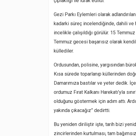
çıplaklığı ile idrak edildi.
Gezi Parkı Eylemleri olarak adlandırıl
kadarki süreç incelendiğinde, dahili ve
incelikle çalışıldığı görülür. 15 Temmuz
Temmuz gecesi başarısız olarak kendile
küllediler.
Ordusundan, polisine, yargısından büro
Kısa sürede toparlanıp küllerinden doğd
Damarımıza bastılar ve yeter dedik. İçe
ordumuz Fırat Kalkanı Harekatı’yla sını
olduğunu göstermek için adım attı. Ardı
yakında çıkacağız” dedirtti.
Bu yeniden diriliştir işte, tarih bizi yeni
zincirlerinden kurtulması, tam bağımsız