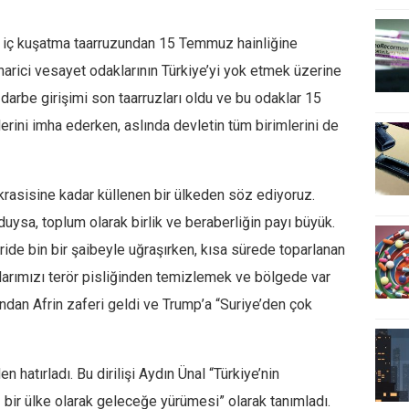
an iç kuşatma taarruzundan 15 Temmuz hainliğine
 harici vesayet odaklarının Türkiye’yi yok etmek üzerine
 darbe girişimi son taarruzları oldu ve bu odaklar 15
rini imha ederken, aslında devletin tüm birimlerini de
krasisine kadar küllenen bir ülkeden söz ediyoruz.
uysa, toplum olarak birlik ve beraberliğin payı büyük.
ride bin bir şaibeyle uğraşırken, kısa sürede toparlanan
rlarımızı terör pisliğinden temizlemek ve bölgede var
ndan Afrin zaferi geldi ve Trump’a “Suriye’den çok
den hatırladı. Bu dirilişi Aydın Ünal “Türkiye’nin
 bir ülke olarak geleceğe yürümesi” olarak tanımladı.