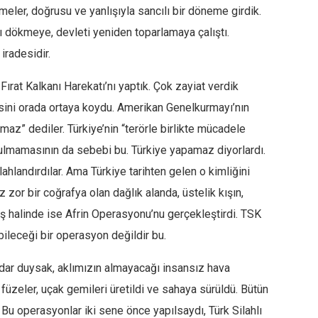
ler, doğrusu ve yanlışıyla sancılı bir döneme girdik.
rı dökmeye, devleti yeniden toparlamaya çalıştı.
 iradesidir.
ırat Kalkanı Harekatı’nı yaptık. Çok zayiat verdik
sini orada ortaya koydu. Amerikan Genelkurmayı’nın
az” dediler. Türkiye’nin “terörle birlikte mücadele
ulmamasının da sebebi bu. Türkiye yapamaz diyorlardı.
hlandırdılar. Ama Türkiye tarihten gelen o kimliğini
 zor bir coğrafya olan dağlık alanda, üstelik kışın,
ş halinde ise Afrin Operasyonu’nu gerçekleştirdi. TSK
ileceği bir operasyon değildir bu.
dar duysak, aklımızın almayacağı insansız hava
k füzeler, uçak gemileri üretildi ve sahaya sürüldü. Bütün
ir. Bu operasyonlar iki sene önce yapılsaydı, Türk Silahlı