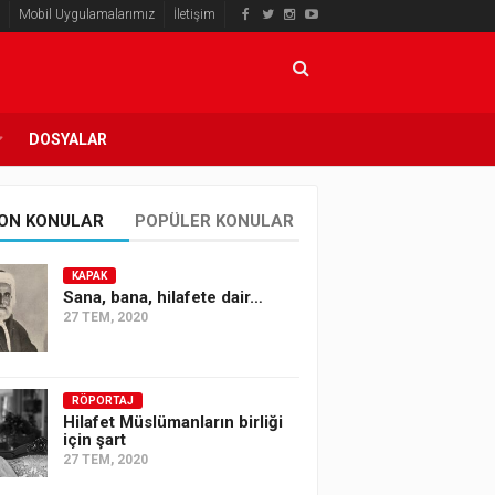
Mobil Uygulamalarımız
İletişim
DOSYALAR
ON KONULAR
POPÜLER KONULAR
KAPAK
Sana, bana, hilafete dair…
27 TEM, 2020
RÖPORTAJ
Hilafet Müslümanların birliği
için şart
27 TEM, 2020