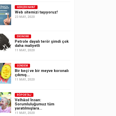
GERÇEK HAYAT
Web sitemizi taşıyoruz!
23 MAY, 2020
EKONOMI
Petrole dayalı terör şimdi çok
daha maliyetli
11 MAY, 2020
GÜNDEM
Bir keçi ve bir meyve koronalı
çıkmış…
11 MAY, 2020
RÖPORTAJ
Velhâsıl İnsan:
Sorumluluğumuz tüm
yaratılmışlara…
11 MAY, 2020