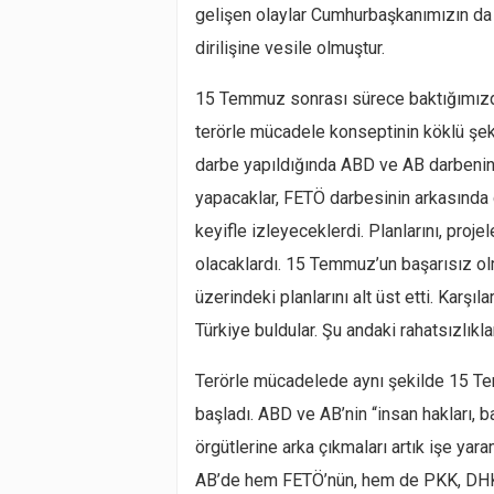
gelişen olaylar Cumhurbaşkanımızın da i
dirilişine vesile olmuştur.
15 Temmuz sonrası sürece baktığımızda Tü
terörle mücadele konseptinin köklü şek
darbe yapıldığında ABD ve AB darbenin 
yapacaklar, FETÖ darbesinin arkasında 
keyifle izleyeceklerdi. Planlarını, proje
olacaklardı. 15 Temmuz’un başarısız o
üzerindeki planlarını alt üst etti. Karşıl
Türkiye buldular. Şu andaki rahatsızlıkl
Terörle mücadelede aynı şekilde 15 T
başladı. ABD ve AB’nin “insan hakları, b
örgütlerine arka çıkmaları artık işe ya
AB’de hem FETÖ’nün, hem de PKK, DHKP-