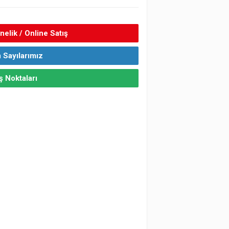
elik / Online Satış
 Sayılarımız
ş Noktaları