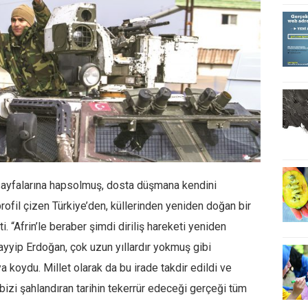
u sayfalarına hapsolmuş, dosta düşmana kendini
rofil çizen Türkiye’den, küllerinden yeniden doğan bir
i. “Afrin’le beraber şimdi diriliş hareketi yeniden
yyip Erdoğan, çok uzun yıllardır yokmuş gibi
a koydu. Millet olarak da bu irade takdir edildi ve
 bizi şahlandıran tarihin tekerrür edeceği gerçeği tüm