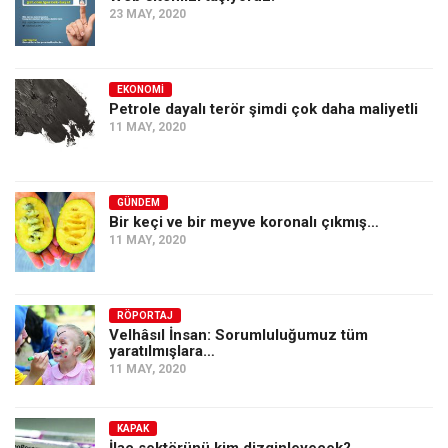
23 MAY, 2020
EKONOMI
Petrole dayalı terör şimdi çok daha maliyetli
11 MAY, 2020
GÜNDEM
Bir keçi ve bir meyve koronalı çıkmış…
11 MAY, 2020
RÖPORTAJ
Velhâsıl İnsan: Sorumluluğumuz tüm
yaratılmışlara…
11 MAY, 2020
KAPAK
İlaç sektörünü kim dizginleyecek?