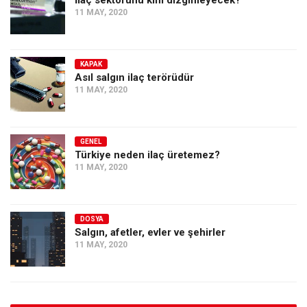
11 MAY, 2020
KAPAK
Asıl salgın ilaç terörüdür
11 MAY, 2020
GENEL
Türkiye neden ilaç üretemez?
11 MAY, 2020
DOSYA
Salgın, afetler, evler ve şehirler
11 MAY, 2020