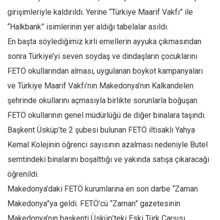
girişimleriyle kaldırıldı. Yerine “Türkiye Maarif Vakfı” ile
“Halkbank” isimlerinin yer aldığı tabelalar asıldı.
En başta söylediğimiz kirli emellerin ayyuka çıkmasından
sonra Türkiye’yi seven soydaş ve dindaşların çocuklarını
FETÖ okullarından alması, uygulanan boykot kampanyaları
ve Türkiye Maarif Vakfı’nın Makedonya’nın Kalkandelen
şehrinde okullarını açmasıyla birlikte sorunlarla boğuşan
FETÖ okullarının genel müdürlüğü de diğer binalara taşındı.
Başkent Üsküp’te 2 şubesi bulunan FETÖ iltisaklı Yahya
Kemal Kolejinin öğrenci sayısının azalması nedeniyle Butel
semtindeki binalarını boşalttığı ve yakında satışa çıkaracağı
öğrenildi.
Makedonya’daki FETÖ kurumlarına en son darbe “Zaman
Makedonya”ya geldi. FETÖ’cü “Zaman” gazetesinin
Makedonya’nın başkenti Üsküp’teki Eski Türk Çarşısı