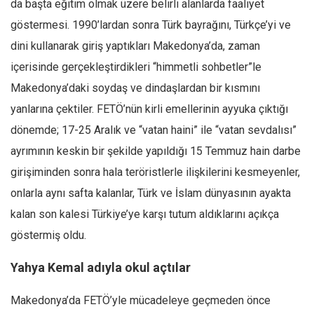
da başta eğitim olmak üzere belirli alanlarda faaliyet
Mehmet Ali Tekin
göstermesi. 1990’lardan sonra Türk bayrağını, Türkçe’yi ve
Abir E. Nahas
dini kullanarak giriş yaptıkları Makedonya’da, zaman
içerisinde gerçekleştirdikleri “himmetli sohbetler”le
Amina S. Jenenkovic
Makedonya’daki soydaş ve dindaşlardan bir kısmını
Bağdagül Öz
yanlarına çektiler. FETÖ’nün kirli emellerinin ayyuka çıktığı
Esra Elönü
dönemde; 17-25 Aralık ve “vatan haini” ile “vatan sevdalısı”
» Yazar arşivi
ayrımının keskin bir şekilde yapıldığı 15 Temmuz hain darbe
Bu Sayı
girişiminden sonra hala teröristlerle ilişkilerini kesmeyenler,
Tüm Sayılar
onlarla aynı safta kalanlar, Türk ve İslam dünyasının ayakta
kalan son kalesi Türkiye’ye karşı tutum aldıklarını açıkça
Kategoriler
göstermiş oldu.
Kültür Sanat
Kitap
Yahya Kemal adıyla okul açtılar
Karisi kitap sualleri
Makedonya’da FETÖ’yle mücadeleye geçmeden önce
7 soruda bu hafta