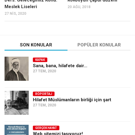
Ders: Geleceğimiz Konu:
Kovboyun çapul düzeni
Meslek Liseleri
20 AĞU, 2018
27 NIS, 2020
SON KONULAR
POPÜLER KONULAR
KAPAK
Sana, bana, hilafete dair…
27 TEM, 2020
RÖPORTAJ
Hilafet Müslümanların birliği için şart
27 TEM, 2020
GERÇEK HAYAT
Web sitemizi taşıyoruz!