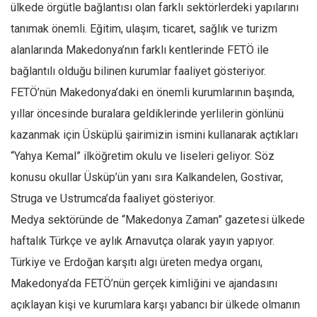
ülkede örgütle bağlantısı olan farklı sektörlerdeki yapılarını
Ekonomi
tanımak önemli. Eğitim, ulaşım, ticaret, sağlık ve turizm
Spor
alanlarında Makedonya’nın farklı kentlerinde FETÖ ile
Manzara
bağlantılı olduğu bilinen kurumlar faaliyet gösteriyor.
Sağlık
FETÖ’nün Makedonya’daki en önemli kurumlarının başında,
Gıda-Beslenme
yıllar öncesinde buralara geldiklerinde yerlilerin gönlünü
Hayat
kazanmak için Üsküplü şairimizin ismini kullanarak açtıkları
“Yahya Kemal” ilköğretim okulu ve liseleri geliyor. Söz
Türkiye
konusu okullar Üsküp’ün yanı sıra Kalkandelen, Gostivar,
Siyaset
Struga ve Ustrumca’da faaliyet gösteriyor.
Dünya
Medya sektöründe de “Makedonya Zaman” gazetesi ülkede
Avrupa
haftalık Türkçe ve aylık Arnavutça olarak yayın yapıyor.
Asya
Türkiye ve Erdoğan karşıtı algı üreten medya organı,
Afrika
Makedonya’da FETÖ’nün gerçek kimliğini ve ajandasını
İslam Dünyası
açıklayan kişi ve kurumlara karşı yabancı bir ülkede olmanın