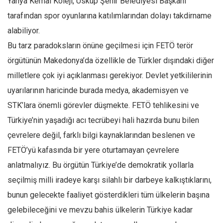
Yahya Kemal Koleji, Üsküp Şehir Belediyesi Başkanı
tarafından spor oyunlarına katılımlarından dolayı takdirname
alabiliyor.
Bu tarz paradoksların önüne geçilmesi için FETÖ terör
örgütünün Makedonya’da özellikle de Türkler dışındaki diğer
milletlere çok iyi açıklanması gerekiyor. Devlet yetkililerinin
uyarılarının haricinde burada medya, akademisyen ve
STK’lara önemli görevler düşmekte. FETÖ tehlikesini ve
Türkiye’nin yaşadığı acı tecrübeyi hali hazırda bunu bilen
çevrelere değil, farklı bilgi kaynaklarından beslenen ve
FETÖ’yü kafasında bir yere oturtamayan çevrelere
anlatmalıyız. Bu örgütün Türkiye’de demokratik yollarla
seçilmiş milli iradeye karşı silahlı bir darbeye kalkıştıklarını,
bunun gelecekte faaliyet gösterdikleri tüm ülkelerin başına
gelebileceğini ve mevzu bahis ülkelerin Türkiye kadar