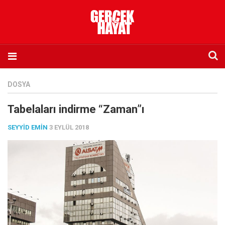
Anasayfa
DOSYA
Hakkımızda
Tabelaları indirme “Zaman”ı
Künye
SEYYID EMIN
3 EYLÜL 2018
İletişim
Abone olmak istiyorum
Satış noktası listesi
Eksik sayıların temini
Sosyal Medya
Twitter