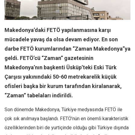
Facebook
Instagram
YouTube
Makedonya’daki FETÖ yapılanmasına karşı
Editörden
mücadele yavaş da olsa devam ediyor. En son
Yazarlar
darbe FETÖ kurumlarından “Zaman Makedonya”ya
Kemal Özer
geldi. FETÖ’cü “Zaman” gazetesinin
Mahmut Toptaş
Makedonya’nın başkenti Üsküp’teki Eski Türk
Yvonne Ridley
Çarşısı yakınındaki 50-60 metrekarelik küçük
Barış Tarımcıoğlu
ofisleri başka bir kurum tarafından kiralanarak,
Ömer Kayani
“Zaman” tabelaları indirildi.
Yusuf Armağan
Son dönemde Makedonya, Türkiye medyasında FETÖ ile
Hasanali Yıldırım
çok sık anılmaya başlandı. FETÖ’nün en önemli karakteristik
Leyla Şerif Emin
özelliklerinden biri de yurtiçinde olduğu gibi Türkiye dışında
Selçuk Türkyılmaz