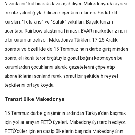
Amerika
“avantajını” kullanarak dava açabiliyor. Makedonya’da ayrıca
Avustralya
örgüte yakınlığıyla bilinen diğer kurumlar ise Sedef dil
Tarih
kursları, “Tolerans” ve “Şafak” vakıfları, Başak turizm
acentası, Rainbow ulaştırma firması, EVAR marketler zinciri
Düşünce
gibi kurumlar geliyor. Makedonya Türkleri, 17-25 Aralık
Dosyalar
sonrası ve özellikle de 15 Temmuz hain darbe girişiminden
sonra, eli kanlı terör örgütüyle gönül bağını kesmeyen bu
kurumlardan çocuklarını alarak, gazetelerini çöpe atıp
aboneliklerini sonlandırarak somut bir şekilde bireysel
tepkilerini ortaya koydu.
Transit ülke Makedonya
15 Temmuz darbe girişiminin ardından Türkiye’den kaçmak
için yollar arayan FETÖ üyeleri, Makedonya’yı tercih ediyor.
FETÖ’cüler için en cazip ülkelerin başında Makedonya’nın