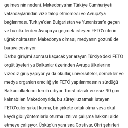
gelmesinin nedeni, Makedonya’nın Türkiye Cumhuriyeti
vatandaşlarından vize talep etmemesi ve Avrupa’ya
bağlanması. Türkiye’den Bulgaristan ve Yunanistan’a geçen
ve bu ülkelerden Avrupa’ya geçmek isteyen FETÖ’cülerin
uğrak noktasının Makedonya olması, medyanın gözünü de
buraya çeviriyor.
Darbe girişimi sonrası kaçacak yer arayan Türkiye’deki FETÖ
örgüt üyeleri ya Balkanlar üzerinden Avrupa ülkelerine
vizesiz giriş yapıyor ya da okullar, üniversiteler, dernekler ve
medya organları aracılığıyla FETÖ yapılanmasının sürdüğü
Balkan ülkelerini tercih ediyor. Turist olarak vizesiz 90 gün
kalınabilen Makedonya’da, bu süreyi uzatmak isteyen
FETÖ’cüler şirket kurma, bir şirkete ortak olma veya okul
kaydı gibi yöntemlerle oturma izni ve çalışma hakkını elde
etmeye çalışıyor. Üsküp’ün yanı sıra Gostivar, Ohri şehirleri