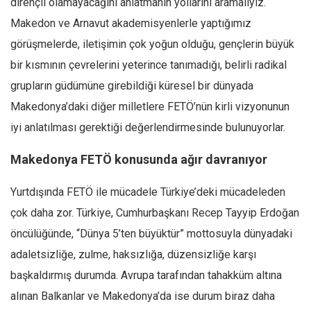
dirençli olamayacağını anlatmanın yollarını aramalıyız.
Makedon ve Arnavut akademisyenlerle yaptığımız
görüşmelerde, iletişimin çok yoğun olduğu, gençlerin büyük
bir kısmının çevrelerini yeterince tanımadığı, belirli radikal
grupların güdümüne girebildiği küresel bir dünyada
Makedonya’daki diğer milletlere FETÖ’nün kirli vizyonunun
iyi anlatılması gerektiği değerlendirmesinde bulunuyorlar.
Makedonya FETÖ konusunda ağır davranıyor
Yurtdışında FETÖ ile mücadele Türkiye’deki mücadeleden
çok daha zor. Türkiye, Cumhurbaşkanı Recep Tayyip Erdoğan
öncülüğünde, “Dünya 5’ten büyüktür” mottosuyla dünyadaki
adaletsizliğe, zulme, haksızlığa, düzensizliğe karşı
başkaldırmış durumda. Avrupa tarafından tahakküm altına
alınan Balkanlar ve Makedonya’da ise durum biraz daha