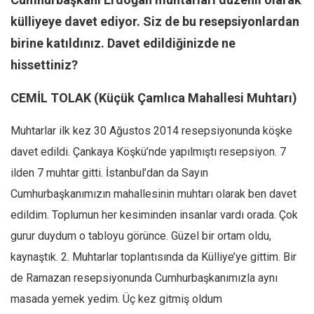
Ekonomi
külliyeye davet ediyor. Siz de bu resepsiyonlardan
Spor
birine katıldınız. Davet edildiğinizde ne
Manzara
hissettiniz?
Sağlık
CEMİL TOLAK (Küçük Çamlıca Mahallesi Muhtarı)
Gıda-Beslenme
Muhtarlar ilk kez 30 Ağustos 2014 resepsiyonunda köşke
Hayat
davet edildi. Çankaya Köşkü’nde yapılmıştı resepsiyon. 7
Türkiye
ilden 7 muhtar gitti. İstanbul’dan da Sayın
Siyaset
Cumhurbaşkanımızın mahallesinin muhtarı olarak ben davet
Dünya
edildim. Toplumun her kesiminden insanlar vardı orada. Çok
Avrupa
gurur duydum o tabloyu görünce. Güzel bir ortam oldu,
Asya
kaynaştık. 2. Muhtarlar toplantısında da Külliye’ye gittim. Bir
Afrika
de Ramazan resepsiyonunda Cumhurbaşkanımızla aynı
İslam Dünyası
masada yemek yedim. Üç kez gitmiş oldum