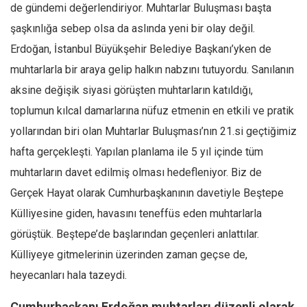
de gündemi değerlendiriyor. Muhtarlar Buluşması başta
Mehmet Ali Tekin
şaşkınlığa sebep olsa da aslında yeni bir olay değil.
Abir E. Nahas
Erdoğan, İstanbul Büyükşehir Belediye Başkanı’yken de
Amina S. Jenenkovic
muhtarlarla bir araya gelip halkın nabzını tutuyordu. Sanılanın
Bağdagül Öz
aksine değişik siyasi görüşten muhtarların katıldığı,
toplumun kılcal damarlarına nüfuz etmenin en etkili ve pratik
Esra Elönü
yollarından biri olan Muhtarlar Buluşması’nın 21.si geçtiğimiz
» Yazar arşivi
hafta gerçekleşti. Yapılan planlama ile 5 yıl içinde tüm
Bu Sayı
muhtarların davet edilmiş olması hedefleniyor. Biz de
Tüm Sayılar
Gerçek Hayat olarak Cumhurbaşkanının davetiyle Beştepe
Kategoriler
Külliyesine giden, havasını teneffüs eden muhtarlarla
Kültür Sanat
görüştük. Beştepe’de başlarından geçenleri anlattılar.
Külliyeye gitmelerinin üzerinden zaman geçse de,
Kitap
heyecanları hala tazeydi.
Karisi kitap sualleri
7 soruda bu hafta
Cumhurbaşkanı Erdoğan muhtarları düzenli olarak