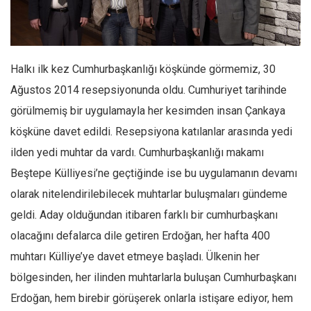
Facebook
Instagram
YouTube
Halkı ilk kez Cumhurbaşkanlığı köşkünde görmemiz, 30
Editörden
Ağustos 2014 resepsiyonunda oldu. Cumhuriyet tarihinde
Yazarlar
görülmemiş bir uygulamayla her kesimden insan Çankaya
Kemal Özer
köşküne davet edildi. Resepsiyona katılanlar arasında yedi
Mahmut Toptaş
ilden yedi muhtar da vardı. Cumhurbaşkanlığı makamı
Yvonne Ridley
Beştepe Külliyesi’ne geçtiğinde ise bu uygulamanın devamı
olarak nitelendirilebilecek muhtarlar buluşmaları gündeme
Barış Tarımcıoğlu
geldi. Aday olduğundan itibaren farklı bir cumhurbaşkanı
Ömer Kayani
olacağını defalarca dile getiren Erdoğan, her hafta 400
Yusuf Armağan
muhtarı Külliye’ye davet etmeye başladı. Ülkenin her
Hasanali Yıldırım
bölgesinden, her ilinden muhtarlarla buluşan Cumhurbaşkanı
Leyla Şerif Emin
Erdoğan, hem birebir görüşerek onlarla istişare ediyor, hem
Selçuk Türkyılmaz