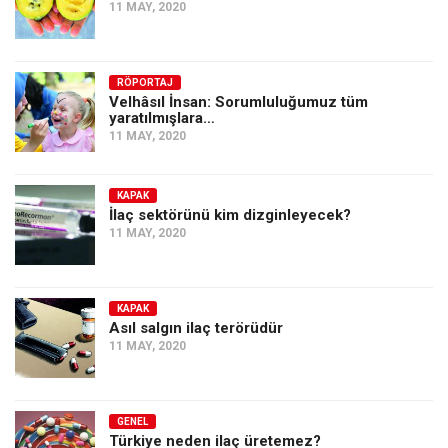
11 MAY, 2020
RÖPORTAJ
Velhâsıl İnsan: Sorumluluğumuz tüm
yaratılmışlara…
11 MAY, 2020
KAPAK
İlaç sektörünü kim dizginleyecek?
11 MAY, 2020
KAPAK
Asıl salgın ilaç terörüdür
11 MAY, 2020
GENEL
Türkiye neden ilaç üretemez?