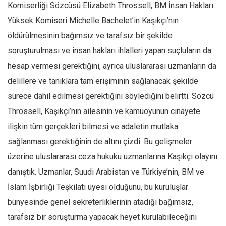
Komiserliği Sözcüsü Elizabeth Throssell, BM İnsan Hakları
Ekonomi
Yüksek Komiseri Michelle Bachelet’in Kaşıkçı’nın
Spor
öldürülmesinin bağımsız ve tarafsız bir şekilde
Manzara
soruşturulması ve insan hakları ihlalleri yapan suçluların da
Sağlık
hesap vermesi gerektiğini, ayrıca uluslararası uzmanların da
Gıda-Beslenme
delillere ve tanıklara tam erişiminin sağlanacak şekilde
Hayat
sürece dahil edilmesi gerektiğini söylediğini belirtti. Sözcü
Throssell, Kaşıkçı’nın ailesinin ve kamuoyunun cinayete
Türkiye
ilişkin tüm gerçekleri bilmesi ve adaletin mutlaka
Siyaset
sağlanması gerektiğinin de altını çizdi. Bu gelişmeler
Dünya
üzerine uluslararası ceza hukuku uzmanlarına Kaşıkçı olayını
Avrupa
danıştık. Uzmanlar, Suudi Arabistan ve Türkiye’nin, BM ve
Asya
İslam İşbirliği Teşkilatı üyesi olduğunu, bu kuruluşlar
Afrika
bünyesinde genel sekreterliklerinin atadığı bağımsız,
İslam Dünyası
tarafsız bir soruşturma yapacak heyet kurulabileceğini