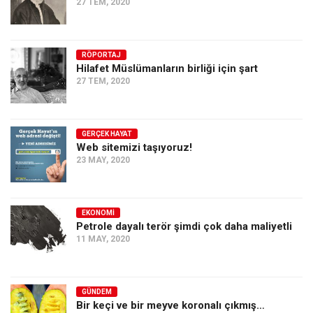
27 TEM, 2020
RÖPORTAJ
Hilafet Müslümanların birliği için şart
27 TEM, 2020
GERÇEK HAYAT
Web sitemizi taşıyoruz!
23 MAY, 2020
EKONOMI
Petrole dayalı terör şimdi çok daha maliyetli
11 MAY, 2020
GÜNDEM
Bir keçi ve bir meyve koronalı çıkmış…