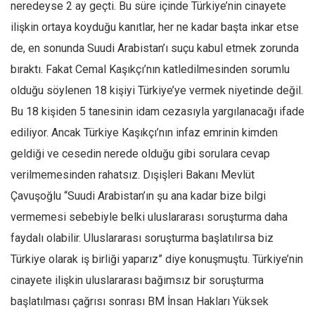
neredeyse 2 ay geçti. Bu süre içinde Türkiye’nin cinayete
Mehmet Ali Tekin
ilişkin ortaya koyduğu kanıtlar, her ne kadar başta inkar etse
Abir E. Nahas
de, en sonunda Suudi Arabistan’ı suçu kabul etmek zorunda
Amina S. Jenenkovic
bıraktı. Fakat Cemal Kaşıkçı’nın katledilmesinden sorumlu
olduğu söylenen 18 kişiyi Türkiye’ye vermek niyetinde değil.
Bağdagül Öz
Bu 18 kişiden 5 tanesinin idam cezasıyla yargılanacağı ifade
Esra Elönü
ediliyor. Ancak Türkiye Kaşıkçı’nın infaz emrinin kimden
» Yazar arşivi
geldiği ve cesedin nerede olduğu gibi sorulara cevap
Bu Sayı
verilmemesinden rahatsız. Dışişleri Bakanı Mevlüt
Tüm Sayılar
Çavuşoğlu “Suudi Arabistan’ın şu ana kadar bize bilgi
Kategoriler
vermemesi sebebiyle belki uluslararası soruşturma daha
faydalı olabilir. Uluslararası soruşturma başlatılırsa biz
Kültür Sanat
Türkiye olarak iş birliği yaparız” diye konuşmuştu. Türkiye’nin
Kitap
cinayete ilişkin uluslararası bağımsız bir soruşturma
Karisi kitap sualleri
başlatılması çağrısı sonrası BM İnsan Hakları Yüksek
7 soruda bu hafta