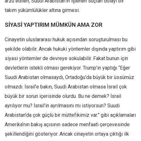
arzu edilen, Suudi Arabistan’ın işlenen suçtan dolayı bir
takım yükümlülükler altına girmesi.
SİYASİ YAPTIRIM MÜMKÜN AMA ZOR
Cinayetin uluslararası hukuk açısından soruşturulması bu
şekilde olabilir. Ancak hukuki yöntemler dışında yaptırım gibi
siyasi yöntemler de devreye sokulabilir. Fakat bunun için
devletlerin istekli olması gerekiyor. Trump’ın yaptığı “Eğer
Suudi Arabistan olmasaydı, Ortadoğu’da büyük bir üssümüz
olmazdı. İsrail’e bakın, Suudi Arabistan olmasa İsrail çok
büyük bir sorun içerisinde olurdu. Bu ne demek? İsrail
ayrılıyor mu? İsrail’in ayrılmasını mı istiyorsun? Suudi
Arabistan’da çok güçlü bir müttefikimiz var.” gibi açıklamaları
Amerika’nın bakış açısının sadece menfaati çerçevesinde
şekillendiğini gösteriyor. Ancak cinayetin ortaya çıktığı ilk