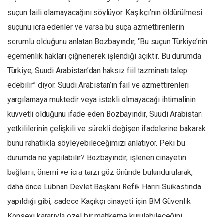
suçun faili olamayacağını söylüyor. Kaşıkçı’nın öldürülmesi
suçunu icra edenler ve varsa bu suça azmettirenlerin
sorumlu olduğunu anlatan Bozbayındır, “Bu suçun Türkiye’nin
egemenlik hakları çiğnenerek işlendiği açıktır. Bu durumda
Türkiye, Suudi Arabistan’dan haksız fiil tazminatı talep
edebilir” diyor. Suudi Arabistan’ın fail ve azmettirenleri
yargılamaya muktedir veya istekli olmayacağı ihtimalinin
kuvvetli olduğunu ifade eden Bozbayındır, Suudi Arabistan
yetkililerinin çelişkili ve sürekli değişen ifadelerine bakarak
bunu rahatlıkla söyleyebileceğimizi anlatıyor. Peki bu
durumda ne yapılabilir? Bozbayındır, işlenen cinayetin
bağlamı, önemi ve icra tarzı göz önünde bulundurularak,
daha önce Lübnan Devlet Başkanı Refik Hariri Suikastında
yapıldığı gibi, sadece Kaşıkçı cinayeti için BM Güvenlik
Konseyi kararıyla özel bir mahkeme kurulabileceğini