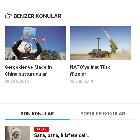
BENZER KONULAR
Gerçekler ve Made In
NATO’ya inat Türk
China susturucular
füzeleri
30 ARA, 2019
12 ŞUB, 2018
SON KONULAR
POPÜLER KONULAR
KAPAK
Sana, bana, hilafete dair…