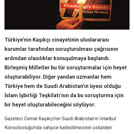
Facebook
Instagram
YouTube
Editörden
Türkiye’nin Kaşıkçı cinayetinin uluslararası
Yazarlar
kurumlar tarafından soruşturulması çağrısının
Kemal Özer
ardından olasılıklar konuşulmaya başlandı.
Mahmut Toptaş
Birleşmiş Milletler bu tür soruşturmalar için heyet
Yvonne Ridley
oluşturabiliyor. Diğer yandan uzmanlar hem
Barış Tarımcıoğlu
Türkiye hem de Suudi Arabistan’ın üyesi olduğu
Ömer Kayani
İslam İşbirliği Teşkilatı’nın da bu soruşturma için
Yusuf Armağan
bir heyet oluşturabileceğini söylüyor.
Hasanali Yıldırım
Gazeteci Cemal Kaşıkçı’nın Suudi Arabistan’ın İstanbul
Leyla Şerif Emin
Konsolosluğu’nda vahşice katledilmesinin üstünden
Selçuk Türkyılmaz