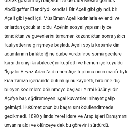
olarak göstermeyi başardı. Ne de olsa Mekke görmüş
Abdülgaffar Efendi’ydi kendisi. Bir Açeli gibi giyindi, bir
Açeli gibi yedi içti. Müslüman Açeli kadınlarla evlendi ve
onlardan çocukları oldu. Açe’nin sosyal yapısını iyice
tanıdıktan ve güvenlerini tamamen kazandıktan sonra yıkıcı
faaliyetlerine girişmeye başladı. Açeli soylu kesimle din
adamlarının birlikteliğine darbe vurabilirse sömürgecilere
karşı direnişi kırabileceğini keşfetti ve hemen işe koyuldu.
“İşgalci Beyaz Adam”a direnen Açe toplumu onun marifetiyle
kısa zaman içerisinde bütünlüğünü kaybetti, birbirine diş
bileyen kesimlere bölünmeye başladı. Yirmi küsür yıldır
Açe’ye baş eğdiremeyen işgal kuvvetleri nihayet galip
gelmişti. Hükümet onun bu başarısını ödüllendirmede
gecikmedi. 1898 yılında Yerel İdare ve Arap İşleri Danışmanı
ünvanını aldı ve ölünceye dek bu görevini sürdürdü.