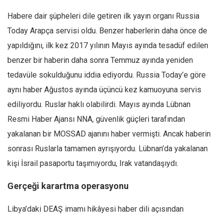
Ekonomi
Habere dair şüpheleri dile getiren ilk yayın organı Russia
Spor
Today Arapça servisi oldu. Benzer haberlerin daha önce de
Manzara
yapıldığını, ilk kez 2017 yılının Mayıs ayında tesadüf edilen
benzer bir haberin daha sonra Temmuz ayında yeniden
Sağlık
tedavüle sokulduğunu iddia ediyordu. Russia Today’e göre
Gıda-Beslenme
aynı haber Ağustos ayında üçüncü kez kamuoyuna servis
Hayat
ediliyordu. Ruslar haklı olabilirdi. Mayıs ayında Lübnan
Türkiye
Resmi Haber Ajansı NNA, güvenlik güçleri tarafından
Siyaset
yakalanan bir MOSSAD ajanını haber vermişti. Ancak haberin
Dünya
sonrası Ruslarla tamamen ayrışıyordu. Lübnan’da yakalanan
Avrupa
kişi İsrail pasaportu taşımıyordu, Irak vatandaşıydı.
Asya
Gerçeği karartma operasyonu
Afrika
İslam Dünyası
Libya’daki DEAŞ imamı hikâyesi haber dili açısından