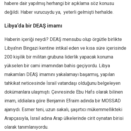
habere dair yapılmış herhangi bir açıklama söz konusu
Mehmet Ali Tekin
değildi. Haber vurucuydu ya, yeterli gelmişti herhalde.
Abir E. Nahas
Libya’da bir DEAŞ imamı
Amina S. Jenenkovic
Bağdagül Öz
Haberin içeriği neydi? DEAŞ mensubu olup örgütle birlikte
Esra Elönü
Libya’nın Bingazi kentine intikal eden ve kısa süre içerisinde
200 kişilik bir militan grubuna liderlik yapacak konuma
» Yazar arşivi
yükselen bir cami imamından bahis geçiyordu. Libya
Bu Sayı
makamları DEAŞ imamını yakalamayı başarmış, yapılan
Tüm Sayılar
tahkikat neticesinde İsrail vatandaşı olduğunu belgeleyen
Kategoriler
dokümanlara ulaşmıştı. Çevresinde Ebu Hafs olarak bilinen
Kültür Sanat
imam, iddialara göre Benjamin Efraim adında bir MOSSAD
Kitap
ajanıydı. Esmer teni, uzun sakalı, şaşırtıcı mükemmellikteki
Arapçasıyla, İsrail adına Arap ülkelerinde cirit oynatan birisi
Karisi kitap sualleri
olarak tanımlanıyordu.
7 soruda bu hafta