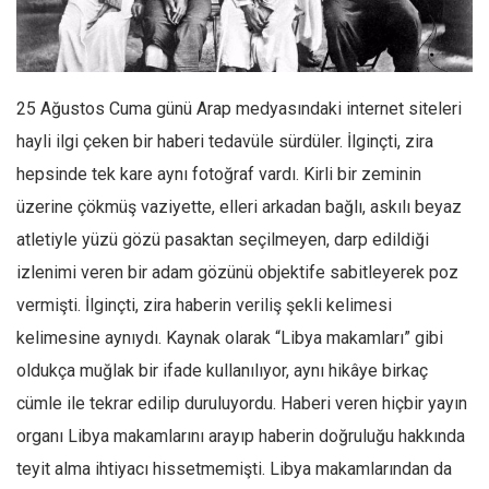
Facebook
Instagram
YouTube
25 Ağustos Cuma günü Arap medyasındaki internet siteleri
Editörden
hayli ilgi çeken bir haberi tedavüle sürdüler. İlginçti, zira
Yazarlar
hepsinde tek kare aynı fotoğraf vardı. Kirli bir zeminin
Kemal Özer
üzerine çökmüş vaziyette, elleri arkadan bağlı, askılı beyaz
Mahmut Toptaş
atletiyle yüzü gözü pasaktan seçilmeyen, darp edildiği
Yvonne Ridley
izlenimi veren bir adam gözünü objektife sabitleyerek poz
vermişti. İlginçti, zira haberin veriliş şekli kelimesi
Barış Tarımcıoğlu
kelimesine aynıydı. Kaynak olarak “Libya makamları” gibi
Ömer Kayani
oldukça muğlak bir ifade kullanılıyor, aynı hikâye birkaç
Yusuf Armağan
cümle ile tekrar edilip duruluyordu. Haberi veren hiçbir yayın
Hasanali Yıldırım
organı Libya makamlarını arayıp haberin doğruluğu hakkında
Leyla Şerif Emin
teyit alma ihtiyacı hissetmemişti. Libya makamlarından da
Selçuk Türkyılmaz