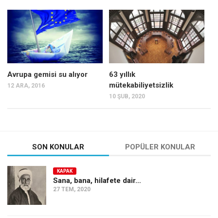
Avrupa gemisi su alıyor
63 yıllık
mütekabiliyetsizlik
12 ARA, 2016
10 ŞUB, 2020
SON KONULAR
POPÜLER KONULAR
KAPAK
Sana, bana, hilafete dair…
27 TEM, 2020