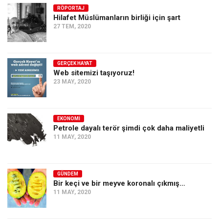
RÖPORTAJ
Hilafet Müslümanların birliği için şart
27 TEM, 2020
GERÇEK HAYAT
Web sitemizi taşıyoruz!
23 MAY, 2020
EKONOMI
Petrole dayalı terör şimdi çok daha maliyetli
11 MAY, 2020
GÜNDEM
Bir keçi ve bir meyve koronalı çıkmış…
11 MAY, 2020