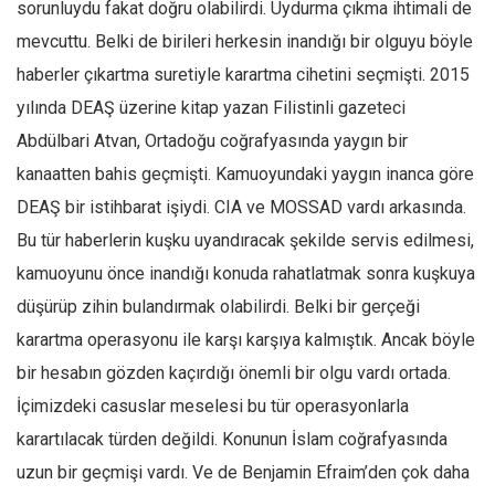
Amerika
sorunluydu fakat doğru olabilirdi. Uydurma çıkma ihtimali de
mevcuttu. Belki de birileri herkesin inandığı bir olguyu böyle
Avustralya
haberler çıkartma suretiyle karartma cihetini seçmişti. 2015
Tarih
yılında DEAŞ üzerine kitap yazan Filistinli gazeteci
Düşünce
Abdülbari Atvan, Ortadoğu coğrafyasında yaygın bir
Dosyalar
kanaatten bahis geçmişti. Kamuoyundaki yaygın inanca göre
DEAŞ bir istihbarat işiydi. CIA ve MOSSAD vardı arkasında.
Bu tür haberlerin kuşku uyandıracak şekilde servis edilmesi,
kamuoyunu önce inandığı konuda rahatlatmak sonra kuşkuya
düşürüp zihin bulandırmak olabilirdi. Belki bir gerçeği
karartma operasyonu ile karşı karşıya kalmıştık. Ancak böyle
bir hesabın gözden kaçırdığı önemli bir olgu vardı ortada.
İçimizdeki casuslar meselesi bu tür operasyonlarla
karartılacak türden değildi. Konunun İslam coğrafyasında
uzun bir geçmişi vardı. Ve de Benjamin Efraim’den çok daha