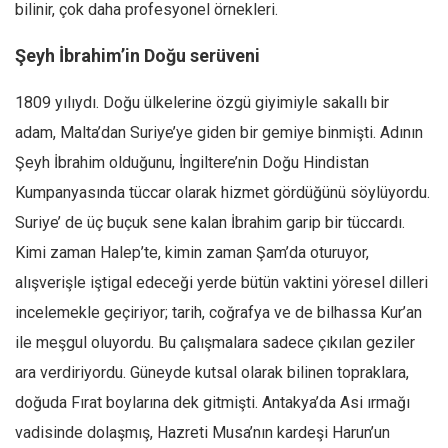
bilinir, çok daha profesyonel örnekleri.
Şeyh İbrahim’in Doğu serüveni
1809 yılıydı. Doğu ülkelerine özgü giyimiyle sakallı bir
adam, Malta’dan Suriye’ye giden bir gemiye binmişti. Adının
Şeyh İbrahim olduğunu, İngiltere’nin Doğu Hindistan
Kumpanyasında tüccar olarak hizmet gördüğünü söylüyordu.
Suriye’ de üç buçuk sene kalan İbrahim garip bir tüccardı.
Kimi zaman Halep’te, kimin zaman Şam’da oturuyor,
alışverişle iştigal edeceği yerde bütün vaktini yöresel dilleri
incelemekle geçiriyor; tarih, coğrafya ve de bilhassa Kur’an
ile meşgul oluyordu. Bu çalışmalara sadece çıkılan geziler
ara verdiriyordu. Güneyde kutsal olarak bilinen topraklara,
doğuda Fırat boylarına dek gitmişti. Antakya’da Asi ırmağı
vadisinde dolaşmış, Hazreti Musa’nın kardeşi Harun’un