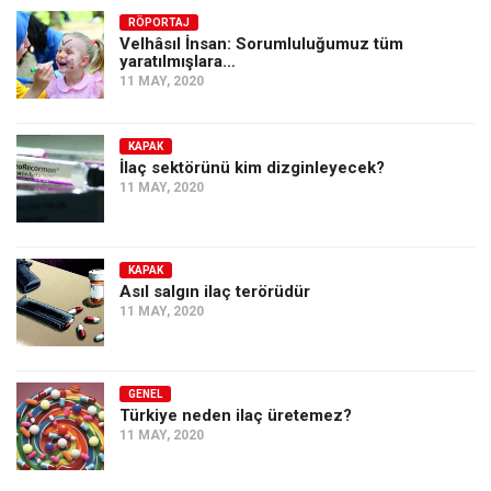
RÖPORTAJ
Velhâsıl İnsan: Sorumluluğumuz tüm
yaratılmışlara…
11 MAY, 2020
KAPAK
İlaç sektörünü kim dizginleyecek?
11 MAY, 2020
KAPAK
Asıl salgın ilaç terörüdür
11 MAY, 2020
GENEL
Türkiye neden ilaç üretemez?
11 MAY, 2020