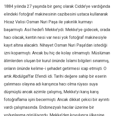
1884 yılında 27 yaşında bir genç olarak Cidde’ye vardığında
elindeki fotoğraf makinesinin cazibesini ustaca kullanarak
Hicaz Valisi Osman Nuri Paşa ile yakınlık kurmayı
başarmıştı. Asıl hedefi Mekke’ydi. Mekke’ye gidecek, orada
hacı olacak, kentin nesi var nesi yok fotoğraf makinesiyle
kayıt altına alacaktı. Nihayet Osman Nuri Paşa’dan istediği
izni koparmıştı. Ancak bu hiç de kolay olmamıştı. Müslüman
âlimlerden oluşan bir kurul önünde İslami bilgileri sınanmış,
onların önünde kelime-i şehadet getirmesi icap etmişti. O
artık Abdülgaffar Efendi idi. Tarihi değere sahip bir eserin
çalınması olayına adı karışınca hacı olma rüyası suya
düşmüştü ancak azimle çalışmış, Mekke’yi karış karış
fotoğraflama işini becermişti. Ancak dikkat çekici bir ayrıntı
vardı çalışmasında. Endonezyalı hacılar üzerine bir
yoğunlaşma görülüyordu. Mekke’den kovulunca ülkesine