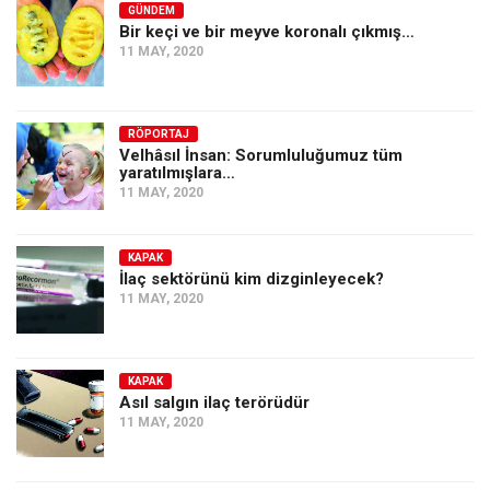
GÜNDEM
Bir keçi ve bir meyve koronalı çıkmış…
11 MAY, 2020
RÖPORTAJ
Velhâsıl İnsan: Sorumluluğumuz tüm
yaratılmışlara…
11 MAY, 2020
KAPAK
İlaç sektörünü kim dizginleyecek?
11 MAY, 2020
KAPAK
Asıl salgın ilaç terörüdür
11 MAY, 2020