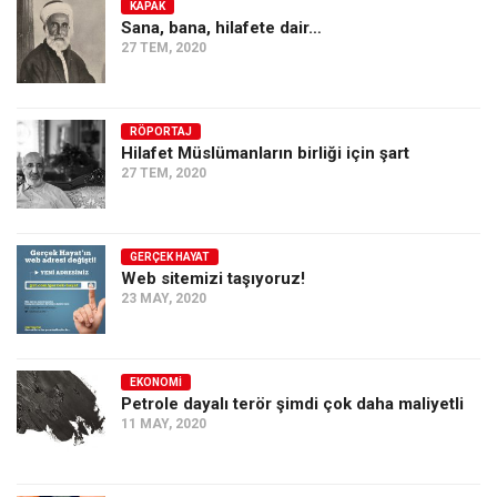
KAPAK
Sana, bana, hilafete dair…
27 TEM, 2020
RÖPORTAJ
Hilafet Müslümanların birliği için şart
27 TEM, 2020
GERÇEK HAYAT
Web sitemizi taşıyoruz!
23 MAY, 2020
EKONOMI
Petrole dayalı terör şimdi çok daha maliyetli
11 MAY, 2020