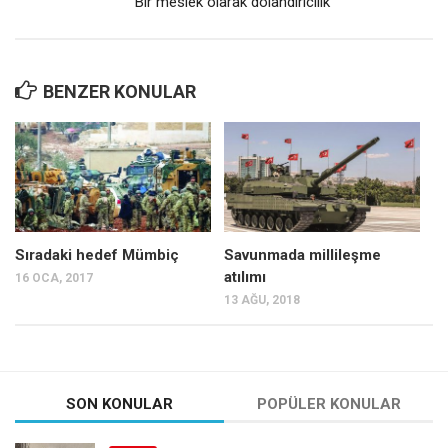
Bir meslek olarak dolandırıcılık
BENZER KONULAR
Sıradaki hedef Mümbiç
Savunmada millileşme
atılımı
16 OCA, 2017
13 AĞU, 2018
SON KONULAR
POPÜLER KONULAR