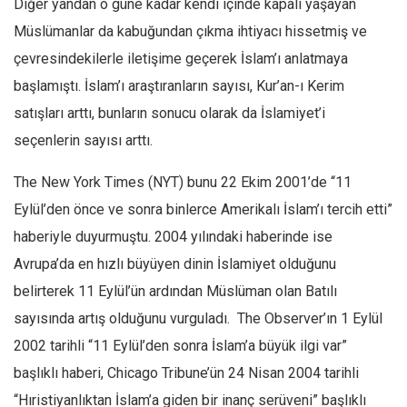
Diğer yandan o güne kadar kendi içinde kapalı yaşayan
Amerika
Müslümanlar da kabuğundan çıkma ihtiyacı hissetmiş ve
Avustralya
çevresindekilerle iletişime geçerek İslam’ı anlatmaya
Tarih
başlamıştı. İslam’ı araştıranların sayısı, Kur’an-ı Kerim
Düşünce
satışları arttı, bunların sonucu olarak da İslamiyet’i
Dosyalar
seçenlerin sayısı arttı.
The New York Times (NYT) bunu 22 Ekim 2001’de “11
Eylül’den önce ve sonra binlerce Amerikalı İslam’ı tercih etti”
haberiyle duyurmuştu. 2004 yılındaki haberinde ise
Avrupa’da en hızlı büyüyen dinin İslamiyet olduğunu
belirterek 11 Eylül’ün ardından Müslüman olan Batılı
sayısında artış olduğunu vurguladı. The Observer’ın 1 Eylül
2002 tarihli “11 Eylül’den sonra İslam’a büyük ilgi var”
başlıklı haberi, Chicago Tribune’ün 24 Nisan 2004 tarihli
“Hıristiyanlıktan İslam’a giden bir inanç serüveni” başlıklı