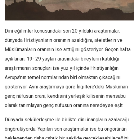
Facebook
Instagram
YouTube
Dini eğilimler konusundaki son 20 yıldaki araştırmalar,
Editörden
dünyada Hristiyanların oranının azaldığını, ateistlerin ve
Yazarlar
Müslümanların oranının ise arttığını gösteriyor. Geçen hafta
Kemal Özer
açıklanan, 19- 29 yaşları arasındaki bireylerin katıldığı
Mahmut Toptaş
araştırmanın sonuçları ise yüz yıl içinde Hristiyanlığın
Yvonne Ridley
Avrupa’nın temel normlarından biri olmaktan çıkacağını
gösteriyor. Aynı araştırmaya göre İngiltere’deki Müslüman
Barış Tarımcıoğlu
genç nüfusun oranı, kendisini yerleşik kilisenin mensubu
Ömer Kayani
olarak tanımlayan genç nüfusun oranına neredeyse eşit.
Yusuf Armağan
Hasanali Yıldırım
Dünyada sekülerleşme ile birlikte dini inançların azalacağı
Leyla Şerif Emin
öngörülüyordu. Yapılan son araştırmalar ise bu öngörünün
beklenenden daha çabuk bir şekilde gerçekleşebileceğini
Selçuk Türkyılmaz