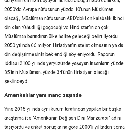
dünyanın en hızlı büyüyen nüfusu olduğu ifade edilirken,
2050’de Avrupa nüfusunun yüzde 10’unun Müslüman
olacağı, Müslüman nüfusunun ABD’deki en kalabalık ikinci
din olan Yahudiliği geçeceği ve Hindistan’ın en çok
Müslüman barındıran ülke haline geleceği belirtiliyordu.
2050 yılında 66 milyon Hıristiyan’ın ateist olmasının ya da
din değiştirmesinin beklendiği söyleniyordu. Raporun
iddiası 2100 yılında yeryüzünde yaşayan insanların yüzde
35’inin Müslüman, yüzde 34’ünün Hristiyan olacağı
şeklindeydi.
Amerikalılar yeni inanç peşinde
Yine 2015 yılında aynı kurum tarafından yapılan bir başka
araştırma ise “Amerika’nın Değişen Dini Manzarası” adını
taşıyordu ve anket sonuçlarına göre 2000’li yıllardan sonra