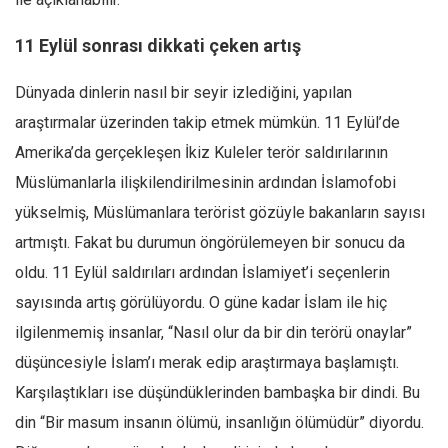
Ekonomi
11 Eylül sonrası dikkati çeken artış
Spor
Manzara
Dünyada dinlerin nasıl bir seyir izlediğini, yapılan
araştırmalar üzerinden takip etmek mümkün. 11 Eylül’de
Sağlık
Amerika’da gerçekleşen İkiz Kuleler terör saldırılarının
Gıda-Beslenme
Müslümanlarla ilişkilendirilmesinin ardından İslamofobi
Hayat
yükselmiş, Müslümanlara terörist gözüyle bakanların sayısı
Türkiye
artmıştı. Fakat bu durumun öngörülemeyen bir sonucu da
Siyaset
oldu. 11 Eylül saldırıları ardından İslamiyet’i seçenlerin
Dünya
sayısında artış görülüyordu. O güne kadar İslam ile hiç
Avrupa
ilgilenmemiş insanlar, “Nasıl olur da bir din terörü onaylar”
Asya
düşüncesiyle İslam’ı merak edip araştırmaya başlamıştı.
Afrika
Karşılaştıkları ise düşündüklerinden bambaşka bir dindi. Bu
İslam Dünyası
din “Bir masum insanın ölümü, insanlığın ölümüdür” diyordu.