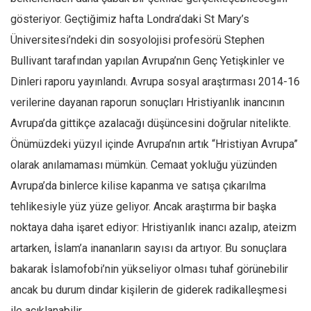
gösteriyor. Geçtiğimiz hafta Londra’daki St Mary’s
Mehmet Ali Tekin
Üniversitesi’ndeki din sosyolojisi profesörü Stephen
Abir E. Nahas
Bullivant tarafından yapılan Avrupa’nın Genç Yetişkinler ve
Amina S. Jenenkovic
Dinleri raporu yayınlandı. Avrupa sosyal araştırması 2014-16
Bağdagül Öz
verilerine dayanan raporun sonuçları Hristiyanlık inancının
Esra Elönü
Avrupa’da gittikçe azalacağı düşüncesini doğrular nitelikte.
» Yazar arşivi
Önümüzdeki yüzyıl içinde Avrupa’nın artık “Hristiyan Avrupa”
Bu Sayı
olarak anılamaması mümkün. Cemaat yokluğu yüzünden
Avrupa’da binlerce kilise kapanma ve satışa çıkarılma
Tüm Sayılar
tehlikesiyle yüz yüze geliyor. Ancak araştırma bir başka
Kategoriler
noktaya daha işaret ediyor: Hristiyanlık inancı azalıp, ateizm
Kültür Sanat
artarken, İslam’a inananların sayısı da artıyor. Bu sonuçlara
Kitap
bakarak İslamofobi’nin yükseliyor olması tuhaf görünebilir
Karisi kitap sualleri
ancak bu durum dindar kişilerin de giderek radikalleşmesi
7 soruda bu hafta
ile açıklanabilir.