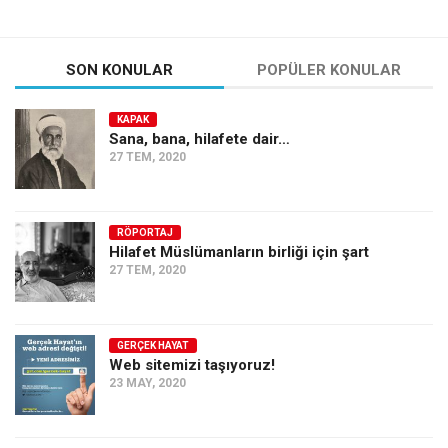
Amerika
Avustralya
SON KONULAR
POPÜLER KONULAR
Tarih
Düşünce
KAPAK
Sana, bana, hilafete dair…
Dosyalar
27 TEM, 2020
RÖPORTAJ
Hilafet Müslümanların birliği için şart
27 TEM, 2020
GERÇEK HAYAT
Web sitemizi taşıyoruz!
23 MAY, 2020