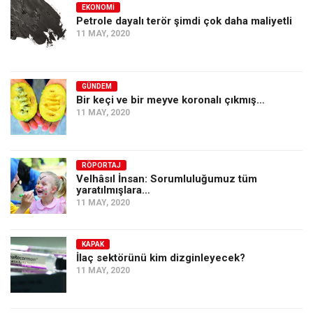
EKONOMI
Petrole dayalı terör şimdi çok daha maliyetli
11 MAY, 2020
GÜNDEM
Bir keçi ve bir meyve koronalı çıkmış…
11 MAY, 2020
RÖPORTAJ
Velhâsıl İnsan: Sorumluluğumuz tüm
yaratılmışlara…
11 MAY, 2020
KAPAK
İlaç sektörünü kim dizginleyecek?
11 MAY, 2020