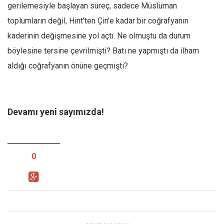
gerilemesiyle başlayan süreç, sadece Müslüman
Mehmet Ali Tekin
toplumların değil, Hint’ten Çin’e kadar bir coğrafyanın
Abir E. Nahas
kaderinin değişmesine yol açtı. Ne olmuştu da durum
Amina S. Jenenkovic
böylesine tersine çevrilmişti? Batı ne yapmıştı da ilham
Bağdagül Öz
aldığı coğrafyanın önüne geçmişti?
Esra Elönü
» Yazar arşivi
Devamı yeni sayımızda!
Bu Sayı
Tüm Sayılar
Kategoriler
0
Kültür Sanat
Kitap
Karisi kitap sualleri
7 soruda bu hafta