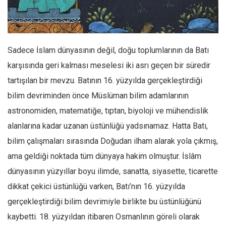
Facebook
Instagram
YouTube
Sadece İslam dünyasının değil, doğu toplumlarının da Batı
Editörden
karşısında geri kalması meselesi iki asrı geçen bir süredir
Yazarlar
tartışılan bir mevzu. Batının 16. yüzyılda gerçekleştirdiği
Kemal Özer
bilim devriminden önce Müslüman bilim adamlarının
Mahmut Toptaş
astronomiden, matematiğe, tıptan, biyoloji ve mühendislik
Yvonne Ridley
alanlarına kadar uzanan üstünlüğü yadsınamaz. Hatta Batı,
bilim çalışmaları sırasında Doğudan ilham alarak yola çıkmış,
Barış Tarımcıoğlu
ama geldiği noktada tüm dünyaya hakim olmuştur. İslâm
Ömer Kayani
dünyasının yüzyıllar boyu ilimde, sanatta, siyasette, ticarette
Yusuf Armağan
dikkat çekici üstünlüğü varken, Batı’nın 16. yüzyılda
Hasanali Yıldırım
gerçekleştirdiği bilim devrimiyle birlikte bu üstünlüğünü
Leyla Şerif Emin
kaybetti. 18. yüzyıldan itibaren Osmanlının göreli olarak
Selçuk Türkyılmaz