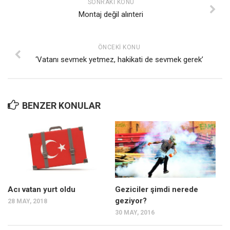
SONRAKI KONU
Ekonomi
Montaj değil alınteri
Spor
Manzara
ÖNCEKI KONU
‘Vatanı sevmek yetmez, hakikati de sevmek gerek’
Sağlık
Gıda-Beslenme
Hayat
BENZER KONULAR
Türkiye
Siyaset
Dünya
Avrupa
Asya
Acı vatan yurt oldu
Geziciler şimdi nerede
Afrika
geziyor?
28 MAY, 2018
30 MAY, 2016
İslam Dünyası