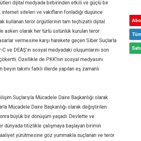
ri dijital medyada birbirinden etkili ve güçlü bir
internet siteleri ve vakıfların fonladığı düşünce
Abon
ak kullanan terör örgütlerinin tam teçhizatlı dijital
de askeri olarak her türlü üstünlük kurulan terör
Tüm
 hasarlar vermesine karşı harekete geçen Siber Suçlarla
Satı
-C ve DEAŞ’ın sosyal medyadaki oluşumlarını son
çökertti. Özellikle de PKK’nın sosyal medyasını
beyin takımı farklı illerde yapılan eş zamanlı
Bilişim Suçlarıyla Mücadele Daire Başkanlığı olarak
arla Mücadele Daire Başkanlığı olarak değiştirilen
onra büyük bir dönüşüm yaşadı. Devlette ve
er dünyada titizlikle çalışmaya başlayan birimin
ce faaliyet yürütmesine göz yummakla suçlanan ve terör