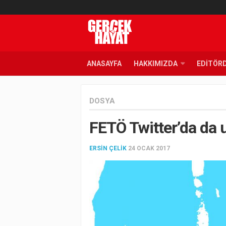
ANASAYFA
HAKKIMIZDA
EDITÖR
DOSYA
FETÖ Twitter’da da 
ERSIN ÇELIK
24 OCAK 2017