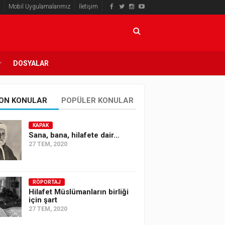
Mobil Uygulamalarımız
İletişim
DOSYALAR
ON KONULAR
POPÜLER KONULAR
KAPAK
Sana, bana, hilafete dair…
27 TEM, 2020
RÖPORTAJ
Hilafet Müslümanların birliği
için şart
27 TEM, 2020