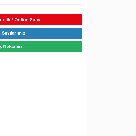
elik / Online Satış
 Sayılarımız
ş Noktaları