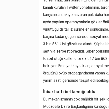
15 Temmuz’dan sonra FETÖ’den arındırıl
kanalı kurulan Twitter yönetiminin, ter
karşısında eskiye nazaran çok daha ha
ayda yapılan operasyonlarla gözler önü
yürüttüğü dijital iz sürmeler sonucund
başına kadar geçen sürede sosyal medy
3 bin 861 kişi gözaltına alındı. Şüphelil
şartıyla serbest bırakıldı. Siber polisin
tespit ettiği kullanıcılara ait 17 bin 86
bekliyor. Emniyet kaynakları, sosyal me
örgütünü övüp propagandasını yapan kull
yarım saat içerisinde tespit edilebildiği
İhbar hattı bel kemiği oldu
Bu mekanizmanın çok sağlıklı bir şekil
Mücadele Daire Başkanlığının kurduğu ih