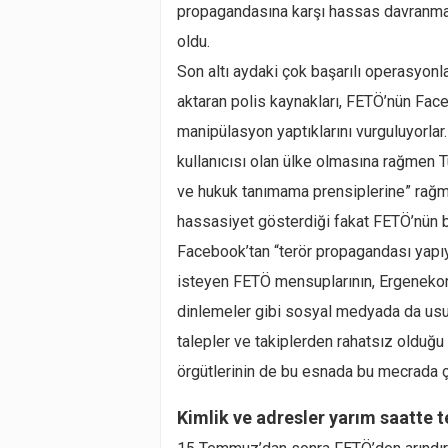
propagandasına karşı hassas davranmay
oldu.
Son altı aydaki çok başarılı operasyonla
aktaran polis kaynakları, FETÖ’nün Fac
manipülasyon yaptıklarını vurguluyorla
kullanıcısı olan ülke olmasına rağmen 
ve hukuk tanımama prensiplerine” rağm
hassasiyet gösterdiği fakat FETÖ’nün bu 
Facebook’tan “terör propagandası yapıyo
isteyen FETÖ mensuplarının, Ergenekon
dinlemeler gibi sosyal medyada da usuls
talepler ve takiplerden rahatsız olduğu i
örgütlerinin de bu esnada bu mecrada ço
Kimlik ve adresler yarım saatte t