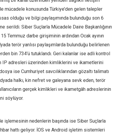
mış bir kanal üzerinden yeniden sağlıklı iletişim
örle mücadele konusunda Türkiye’den gelen talepler
ssas olduğu ve bilgi paylaşımında bulunduğu son 6
ne serildi. Siber Suçlarla Mücadele Daire Başkanlığının
a, 15 Temmuz darbe girişiminin ardından Ocak ayının
ada terör yanlısı paylaşımlarda bulunduğu belirlenen
erden bin 734’ü tutuklandı. Geri kalanlar ise adli kontrol
in IP adresleri üzerinden kimliklerini ve ikametlerini
2 dosya ise Cumhuriyet savcılıklarından gözaltı talimatı
dyada halkı, kin nefret ve galeyana sevk eden, terör
anıcıların gerçek kimlikleri ve ikametgâh adreslerinin
ni söylüyor.
de işlemesinin nedenlerin başında ise Siber Suçlarla
bar hattı geliyor. İOS ve Android işletim sistemleri