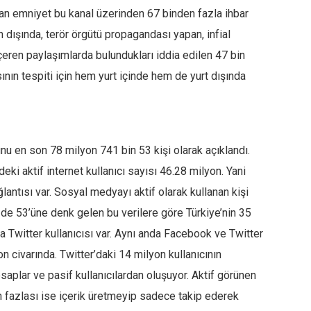
ayan emniyet bu kanal üzerinden 67 binden fazla ihbar
n dışında, terör örgütü propagandası yapan, infial
içeren paylaşımlarda bulundukları iddia edilen 47 bin
ının tespiti için hem yurt içinde hem de yurt dışında
nu en son 78 milyon 741 bin 53 kişi olarak açıklandı.
eki aktif internet kullanıcı sayısı 46.28 milyon. Yani
antısı var. Sosyal medyayı aktif olarak kullanan kişi
e 53’üne denk gelen bu verilere göre Türkiye’nin 35
 Twitter kullanıcısı var. Aynı anda Facebook ve Twitter
on civarında. Twitter’daki 14 milyon kullanıcının
saplar ve pasif kullanıcılardan oluşuyor. Aktif görünen
an fazlası ise içerik üretmeyip sadece takip ederek