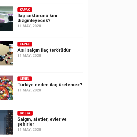
KAPAK
İlaç sektörünü kim
dizginleyecek?
11 MAY, 2020
KAPAK
Asıl salgın ilaç terörüdür
11 MAY, 2020
GENEL
Türkiye neden ilaç üretemez?
11 MAY, 2020
DOSYA
Salgın, afetler, evler ve
şehirler
11 MAY, 2020