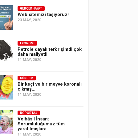
GERÇEK HAYAT
Web sitemizi taşıyoruz!
23 MAY, 2020
EKONOMI
Petrole dayalı terör şimdi çok
daha maliyetli
11 MAY, 2020
GÜNDEM
Bir keçi ve bir meyve koronalı
çıkmış…
11 MAY, 2020
RÖPORTAJ
Velhâsıl İnsan:
Sorumluluğumuz tüm
yaratılmışlara…
11 MAY, 2020