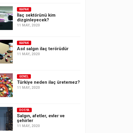
KAPAK
İlaç sektörünü kim
dizginleyecek?
11 MAY, 2020
KAPAK
Asıl salgın ilaç terörüdür
11 MAY, 2020
GENEL
Türkiye neden ilaç üretemez?
11 MAY, 2020
DOSYA
Salgın, afetler, evler ve
şehirler
11 MAY, 2020