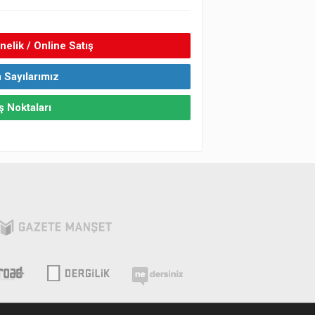
elik / Online Satış
 Sayılarımız
ş Noktaları