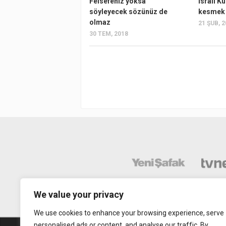
Felsefeniz yoksa
İsrail K
söyleyecek sözünüz de
kesmek 
olmaz
21 ŞUB, 
30 TEM, 2018
We value your privacy
We use cookies to enhance your browsing experience, serve
personalised ads or content, and analyse our traffic. By