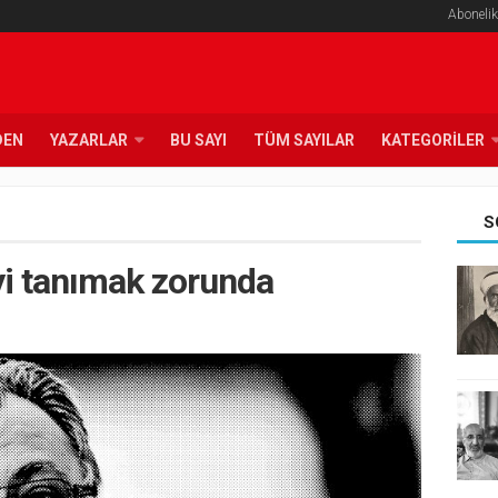
Abonelik
DEN
YAZARLAR
BU SAYI
TÜM SAYILAR
KATEGORILER
S
yi tanımak zorunda