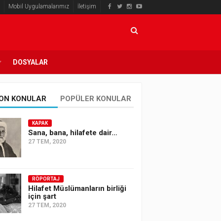
Mobil Uygulamalarımız
İletişim
DOSYALAR
ON KONULAR
POPÜLER KONULAR
KAPAK
Sana, bana, hilafete dair…
27 TEM, 2020
RÖPORTAJ
Hilafet Müslümanların birliği
için şart
27 TEM, 2020