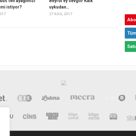
udüs’ten ayağımızı
Beyrut ey sevgili! Kalk
mi istiyor?
uykudan…
2017
27 KAS, 2017
Abon
Tüm
Satı