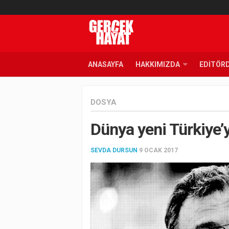
ANASAYFA
HAKKIMIZDA
EDITÖR
DOSYA
Dünya yeni Türkiye’
SEVDA DURSUN
9 OCAK 2017