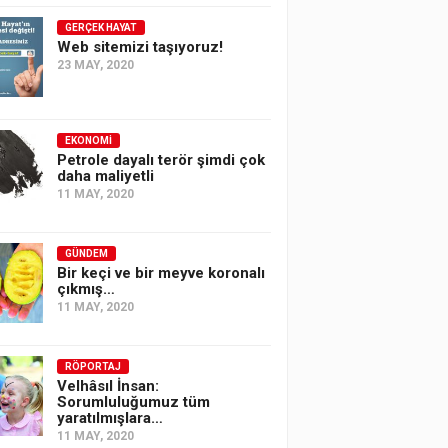
GERÇEK HAYAT
Web sitemizi taşıyoruz!
23 MAY, 2020
EKONOMI
Petrole dayalı terör şimdi çok
daha maliyetli
11 MAY, 2020
GÜNDEM
Bir keçi ve bir meyve koronalı
çıkmış…
11 MAY, 2020
RÖPORTAJ
Velhâsıl İnsan:
Sorumluluğumuz tüm
yaratılmışlara…
11 MAY, 2020