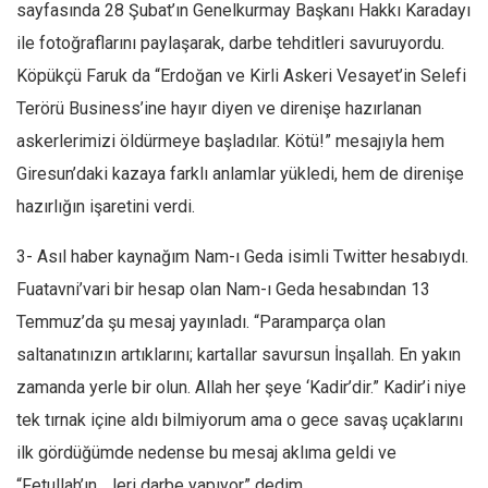
sayfasında 28 Şubat’ın Genelkurmay Başkanı Hakkı Karadayı
ile fotoğraflarını paylaşarak, darbe tehditleri savuruyordu.
Köpükçü Faruk da “Erdoğan ve Kirli Askeri Vesayet’in Selefi
Terörü Business’ine hayır diyen ve direnişe hazırlanan
askerlerimizi öldürmeye başladılar. Kötü!” mesajıyla hem
Giresun’daki kazaya farklı anlamlar yükledi, hem de direnişe
hazırlığın işaretini verdi.
3- Asıl haber kaynağım Nam-ı Geda isimli Twitter hesabıydı.
Fuatavni’vari bir hesap olan Nam-ı Geda hesabından 13
Temmuz’da şu mesaj yayınladı. “Paramparça olan
saltanatınızın artıklarını; kartallar savursun İnşallah. En yakın
zamanda yerle bir olun. Allah her şeye ‘Kadir’dir.” Kadir’i niye
tek tırnak içine aldı bilmiyorum ama o gece savaş uçaklarını
ilk gördüğümde nedense bu mesaj aklıma geldi ve
“Fetullah’ın …leri darbe yapıyor” dedim.