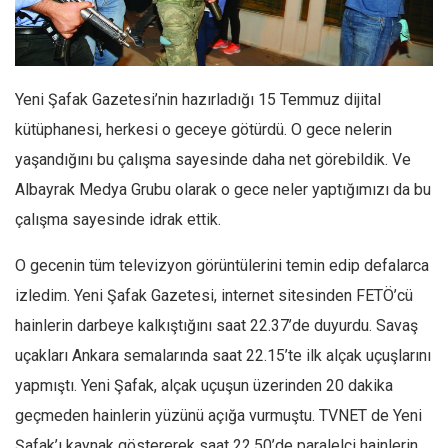
Facebook
Instagram
YouTube
Yeni Şafak Gazetesi’nin hazırladığı 15 Temmuz dijital
Editörden
kütüphanesi, herkesi o geceye götürdü. O gece nelerin
Yazarlar
yaşandığını bu çalışma sayesinde daha net görebildik. Ve
Kemal Özer
Albayrak Medya Grubu olarak o gece neler yaptığımızı da bu
Mahmut Toptaş
çalışma sayesinde idrak ettik.
Yvonne Ridley
O gecenin tüm televizyon görüntülerini temin edip defalarca
Barış Tarımcıoğlu
izledim. Yeni Şafak Gazetesi, internet sitesinden FETÖ’cü
Ömer Kayani
hainlerin darbeye kalkıştığını saat 22.37’de duyurdu. Savaş
Yusuf Armağan
uçakları Ankara semalarında saat 22.15’te ilk alçak uçuşlarını
Hasanali Yıldırım
yapmıştı. Yeni Şafak, alçak uçuşun üzerinden 20 dakika
Leyla Şerif Emin
geçmeden hainlerin yüzünü açığa vurmuştu. TVNET de Yeni
Şafak’ı kaynak göstererek saat 22.50’de paralelci hainlerin
Selçuk Türkyılmaz