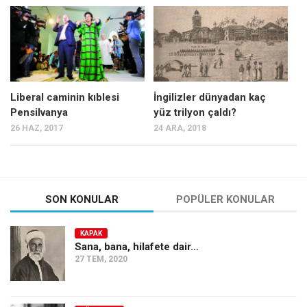
Liberal caminin kıblesi
İngilizler dünyadan kaç
Pensilvanya
yüz trilyon çaldı?
26 HAZ, 2017
24 ARA, 2018
SON KONULAR
POPÜLER KONULAR
KAPAK
Sana, bana, hilafete dair…
27 TEM, 2020