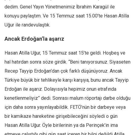
dedim. Genel Yayın Yönetmenimiz İbrahim Karagül ile
konuyu paylaştım. Ve 15 Temmuz saat 15.00’te Hasan Atilla
Uğur ile randevulaştık.
Ancak Erdoğan’la aşarız
Hasan Atilla Uğur, 15 Temmuz saat 15’te geldi. Hoşbeş ve
hal hatırdan sonra söze girdik. “Beni tanıyorsunuz. Siyaseten
Recep Tayyip Erdoğan’dan çok farklı düşünüyoruz. Ancak
Türkiye büyük bir tehlikeyle karşı karşıya, bunu ancak Tayyip
Erdoğan ile aşarız. Dolayısıyla hepimiz onun etrafında
kenetlenmeliyiz” dedi. Sonrası malum röportajı darbe olduğu
için daha sonra yayınlayabildik. FETÖ’nün bir darbeye veya
bir kamikaze hareketine girişebileceğini söyledi o gün
Hasan Atilla Uğur. Öyle birilerinin ya da Perinçek’in ima
etmeye çalıştığı gibi gün saat içeren bir bilgi değildi Atilla