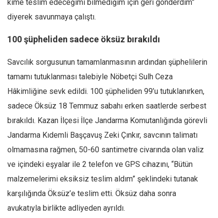
kime teslim edeceğimi bilmediğim için geri gönderdim”
diyerek savunmaya çalıştı.
100 şüpheliden sadece öksüz bırakıldı
Savcılık sorgusunun tamamlanmasının ardından şüphelilerin
tamamı tutuklanması talebiyle Nöbetçi Sulh Ceza
Hâkimliğine sevk edildi. 100 şüpheliden 99’u tutuklanırken,
sadece Öksüz 18 Temmuz sabahı erken saatlerde serbest
bırakıldı. Kazan İlçesi İlçe Jandarma Komutanlığında görevli
Jandarma Kıdemli Başçavuş Zeki Çınkır, savcının talimatı
olmamasına rağmen, 50-60 santimetre civarında olan valiz
ve içindeki eşyalar ile 2 telefon ve GPS cihazını, “Bütün
malzemelerimi eksiksiz teslim aldım” şeklindeki tutanak
karşılığında Öksüz’e teslim etti. Öksüz daha sonra
avukatıyla birlikte adliyeden ayrıldı.