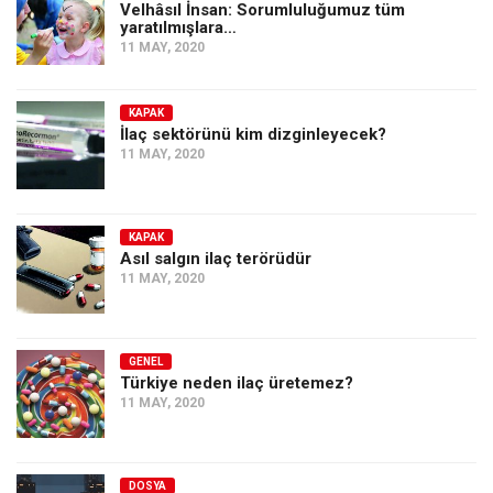
Velhâsıl İnsan: Sorumluluğumuz tüm
yaratılmışlara…
11 MAY, 2020
KAPAK
İlaç sektörünü kim dizginleyecek?
11 MAY, 2020
KAPAK
Asıl salgın ilaç terörüdür
11 MAY, 2020
GENEL
Türkiye neden ilaç üretemez?
11 MAY, 2020
DOSYA