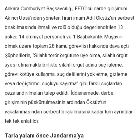
Ankara Cumhuriyet Başsavcılığı, FETÖ’cü darbe girişimini
Mehmet Ali Tekin
Akıncı Üssü’nden yöneten firari imam Adil Öksüz’ün serbest
Abir E. Nahas
bırakılmasında ihmali ve rolü olduğu değerlendirilen 13
Amina S. Jenenkovic
asker, 14 emniyet personeli ve 1 Başbakanlık Müşaviri
Bağdagül Öz
olmak üzere toplam 28 kamu görevlisi hakkında dava açtı.
Esra Elönü
Şüphelilerin, “Silahlı terör örgütüne üye olma, silahlı örgüt
» Yazar arşivi
üyesi olmamakla birlikte silahlı örgüt adına suç işleme,
Bu Sayı
görevi kötüye kullanma, suç delillerini yok etme, gizleme
veya değiştirme, suçluyu kayırma” gibi farklı suçlardan
Tüm Sayılar
cezalandırılmaları talep edildi. İddianamede, darbe
Kategoriler
girişiminin püskürtülmesinin ardından Öksüz’ün
Kültür Sanat
yakalanmasından serbest bırakılmasına kadar tüm ayrıntılar
Kitap
tek tek anlatıldı.
Karisi kitap sualleri
Tarla yalanı önce Jandarma’ya
7 soruda bu hafta