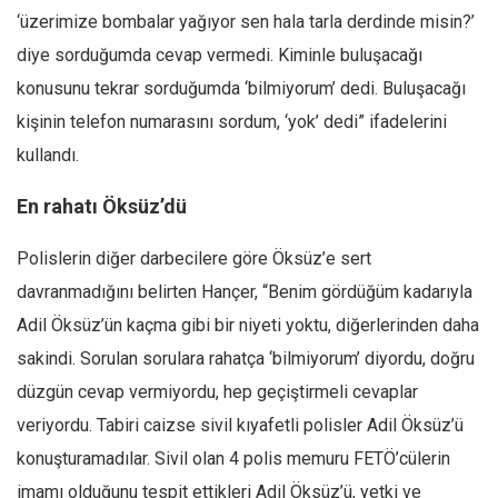
‘üzerimize bombalar yağıyor sen hala tarla derdinde misin?’
diye sorduğumda cevap vermedi. Kiminle buluşacağı
konusunu tekrar sorduğumda ‘bilmiyorum’ dedi. Buluşacağı
kişinin telefon numarasını sordum, ‘yok’ dedi” ifadelerini
kullandı.
En rahatı Öksüz’dü
Polislerin diğer darbecilere göre Öksüz’e sert
davranmadığını belirten Hançer, “Benim gördüğüm kadarıyla
Adil Öksüz’ün kaçma gibi bir niyeti yoktu, diğerlerinden daha
sakindi. Sorulan sorulara rahatça ‘bilmiyorum’ diyordu, doğru
düzgün cevap vermiyordu, hep geçiştirmeli cevaplar
veriyordu. Tabiri caizse sivil kıyafetli polisler Adil Öksüz’ü
konuşturamadılar. Sivil olan 4 polis memuru FETÖ’cülerin
imamı olduğunu tespit ettikleri Adil Öksüz’ü, yetki ve