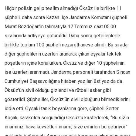
Hiçbir polisin gelip teslim almadığı Öksüz ile birlikte 11
şüpheli, daha sonra Kazan İlçe Jandarma Komutanı şüpheli
Murat Bozdoğan’ın talimatıyla 17 Temmuz saat 05.00
sıralarında adliyeye götürüldü. Daha sonra getirilenlerle
birlikte toplam 100 şüpheli nezarethaneye alındı. Bu sırada
diğer şüphelilerin üzerleri aranarak çıkan eşyalar tek tek
poşetlerin içine konulurken, Öksüz ve diğer 10 şüphelinin
ise üzerleri aranmadı. Jandarma personeli tarafından Sincan
Cumhuriyet Başsavcılığına hitaben yazılan üst yazıda da
Öksüz’ün sivil olduğu gizlendi ve rütbeli asker gibi
gösterildi. Şüpheliler, Öksüz’ün sivil olduğunu bilmediklerini
iddia etti. Oysaki tanık beyanlarına göre, şüpheli Serter
Koçak, karakolda sorguladığı Öksüz’ü kastederek, “Bu sizin
imamınız, hava kuvvetleri imamı, size emirleri bu getiriyor”
şeklinde bağırmıştı. Ayrıca savcılık karşısına çıkmadan önce