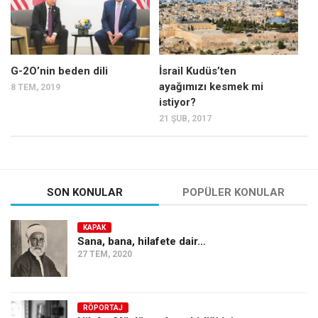
G-2O’nin beden dili
İsrail Kudüs’ten
ayağımızı kesmek mi
8 TEM, 2019
istiyor?
21 ŞUB, 2017
SON KONULAR
POPÜLER KONULAR
KAPAK
Sana, bana, hilafete dair…
27 TEM, 2020
RÖPORTAJ