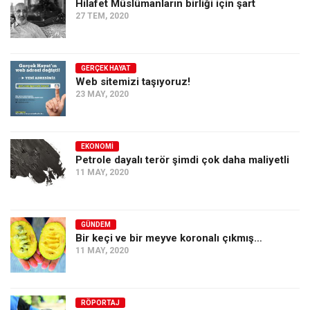
Hilafet Müslümanların birliği için şart
27 TEM, 2020
GERÇEK HAYAT
Web sitemizi taşıyoruz!
23 MAY, 2020
EKONOMI
Petrole dayalı terör şimdi çok daha maliyetli
11 MAY, 2020
GÜNDEM
Bir keçi ve bir meyve koronalı çıkmış…
11 MAY, 2020
RÖPORTAJ