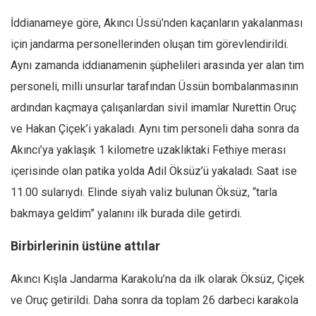
Ekonomi
İddianameye göre, Akıncı Üssü’nden kaçanların yakalanması
Spor
için jandarma personellerinden oluşan tim görevlendirildi.
Manzara
Aynı zamanda iddianamenin şüphelileri arasında yer alan tim
personeli, milli unsurlar tarafından Üssün bombalanmasının
Sağlık
ardından kaçmaya çalışanlardan sivil imamlar Nurettin Oruç
Gıda-Beslenme
ve Hakan Çiçek’i yakaladı. Aynı tim personeli daha sonra da
Hayat
Akıncı’ya yaklaşık 1 kilometre uzaklıktaki Fethiye merası
Türkiye
içerisinde olan patika yolda Adil Öksüz’ü yakaladı. Saat ise
Siyaset
11.00 sularıydı. Elinde siyah valiz bulunan Öksüz, “tarla
Dünya
bakmaya geldim” yalanını ilk burada dile getirdi.
Avrupa
Birbirlerinin üstüne attılar
Asya
Afrika
Akıncı Kışla Jandarma Karakolu’na da ilk olarak Öksüz, Çiçek
İslam Dünyası
ve Oruç getirildi. Daha sonra da toplam 26 darbeci karakola