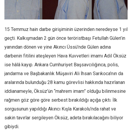
Facebook
Instagram
YouTube
15 Temmuz hain darbe girişiminin üzerinden neredeyse 1 yıl
Editörden
geçti. Kalkışmadan 2 gün önce teröristbaşı Fetullah Gülen’in
Yazarlar
yanından dönen ve yine Akıncı Üssü’nde Gülen adına
Kemal Özer
darbenin fitilini ateşleyen Hava Kuvvetleri imamı Adil Öksüz
Mahmut Toptaş
ise hâlâ kayıp. Ankara Cumhuriyet Başsavcılığınca, polis,
Yvonne Ridley
jandarma ve Başbakanlık Müşaviri Ali İhsan Sarıkoca’nın da
aralarında bulunduğu 28 kamu görevlisi hakkında hazırlanan
Barış Tarımcıoğlu
iddianameyle, Öksüz’ün “mahrem imam” olduğu bilinmesine
Ömer Kayani
rağmen göz göre göre serbest bırakıldığı açığa çıktı. İlk
Yusuf Armağan
sorgusunun yapıldığı Akıncı Kışla Karakolu’nda rahat ve
Hasanali Yıldırım
sakin tavırlar sergileyen Öksüz, adeta bırakılacağını biliyor
Leyla Şerif Emin
gibiydi.
Selçuk Türkyılmaz