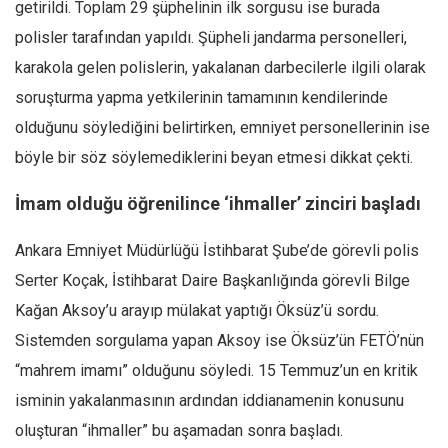
Amerika
getirildi. Toplam 29 şüphelinin ilk sorgusu ise burada
polisler tarafından yapıldı. Şüpheli jandarma personelleri,
Avustralya
karakola gelen polislerin, yakalanan darbecilerle ilgili olarak
Tarih
soruşturma yapma yetkilerinin tamamının kendilerinde
Düşünce
olduğunu söylediğini belirtirken, emniyet personellerinin ise
Dosyalar
böyle bir söz söylemediklerini beyan etmesi dikkat çekti.
İmam olduğu öğrenilince ‘ihmaller’ zinciri başladı
Ankara Emniyet Müdürlüğü İstihbarat Şube’de görevli polis
Serter Koçak, İstihbarat Daire Başkanlığında görevli Bilge
Kağan Aksoy’u arayıp mülakat yaptığı Öksüz’ü sordu.
Sistemden sorgulama yapan Aksoy ise Öksüz’ün FETÖ’nün
“mahrem imamı” olduğunu söyledi. 15 Temmuz’un en kritik
isminin yakalanmasının ardından iddianamenin konusunu
oluşturan “ihmaller” bu aşamadan sonra başladı.