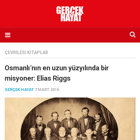
Anasayfa
ÇEVRILESI KITAPLAR
Hakkımızda
Osmanlı’nın en uzun yüzyılında bir
Künye
misyoner: Elias Riggs
İletişim
GERÇEK HAYAT
7 MART 2016
Abone olmak istiyorum
Satış noktası listesi
Eksik sayıların temini
Sosyal Medya
Twitter