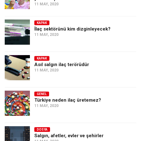
11 MAY, 2020
KAPAK
İlaç sektörünü kim dizginleyecek?
11 MAY, 2020
KAPAK
Asıl salgın ilaç terörüdür
11 MAY, 2020
GENEL
Türkiye neden ilaç üretemez?
11 MAY, 2020
DOSYA
Salgın, afetler, evler ve şehirler