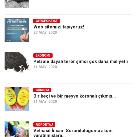
GERÇEK HAYAT
Web sitemizi taşıyoruz!
23 MAY, 2020
EKONOMI
Petrole dayalı terör şimdi çok daha maliyetli
11 MAY, 2020
GÜNDEM
Bir keçi ve bir meyve koronalı çıkmış…
11 MAY, 2020
RÖPORTAJ
Velhâsıl İnsan: Sorumluluğumuz tüm
yaratılmışlara…