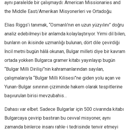
Amerika
aynı paralelde bir çalışmaydı: American Missionaries and
the Middle East/Amerikan Misyonerleri ve Ortadoğu.
Avustralya
Tarih
Elias Riggs’i tanımak, “Osmanlı’nın en uzun yüzyılını” doğru
Düşünce
analiz edebilmeyi bir anlamda kolaylaştırıyor. Yirmi dil bilen,
Dosyalar
bunların on ikisinde uzmanlığı bulunan, dört dile çevirdiği
İncil metni bugün hâlâ okunan, Bulgar milleti diye bir kavram
ortada yokken Bulgarca gramer kitabı yayınlayıp bugün
“Bulgar Milli Dirilişi”nin kahramanlarından sayılan,
çalışmalarıyla “Bulgar Milli Kilisesi”ne giden yolu açan ve
Yunan-Bulgar sınırının çiziminde hakem olarak tespitlerine
başvurulan birisi mevzubahis…
Dahası var elbet. Sadece Bulgarlar için 500 civarında kitabı
Bulgarcaya çevirip bastıran bu cevval misyoner, aynı
zamanda binlerce insanı rahle-i tedrisinde tenvir etmeyi