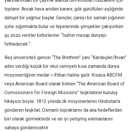
yakınlarındaki bir çayırlık alanda dini konuları müzakere için
toplanır. Ancak hava aniden kararır, gök gürültüleri eşliğinde
Mehmet Ali Tekin
dehşet bir yağmur başlar. Gençler, çareyi bir saman yığınının
Abir E. Nahas
içine sığınmakta bulur ve tepelerinde şimşekler çakıyorken
Amina S. Jenenkovic
şu sözü verirler birbirlerine: “İsa’nın mesajı dünyayı
Bağdagül Öz
fethedecek.”
Esra Elönü
Beş üniversiteli gencin “The Brethren” yani “Kardeşler/İhvan”
» Yazar arşivi
adını verdiği küçük bir okul cemiyeti kısa zamanda dünya
Bu Sayı
misyonerliğinin medar-ı iftiharı haline gelir. Kısaca ABCFM
Tüm Sayılar
veya American Board olarak bilinen “The American Board of
Kategoriler
Comissioners for Foreign Missions” teşkilatının kuruluş
Kültür Sanat
hikâyesi böyle. 1812 yılında ilk misyonerlerini Hindistan’a
Kitap
gönderen teşkilat, Osmanlı topraklarını da ana hedeflerden
biri olarak görmektedir ve en iyi yetişmiş elemanlarını
Karisi kitap sualleri
sahaya gönderecektir.
7 soruda bu hafta