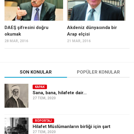
DAEŞ şifresini doğru
Akdeniz dünyasında bir
okumak
Arap elçisi
28 MAR, 2016
21 MAR, 2016
SON KONULAR
POPÜLER KONULAR
KAPAK
Sana, bana, hilafete dair…
27 TEM, 2020
RÖPORTAJ
Hilafet Müslümanların birliği için şart
27 TEM, 2020