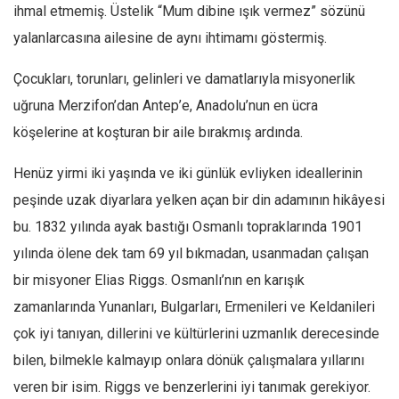
ihmal etmemiş. Üstelik “Mum dibine ışık vermez” sözünü
yalanlarcasına ailesine de aynı ihtimamı göstermiş.
Çocukları, torunları, gelinleri ve damatlarıyla misyonerlik
uğruna Merzifon’dan Antep’e, Anadolu’nun en ücra
köşelerine at koşturan bir aile bırakmış ardında.
Henüz yirmi iki yaşında ve iki günlük evliyken ideallerinin
peşinde uzak diyarlara yelken açan bir din adamının hikâyesi
bu. 1832 yılında ayak bastığı Osmanlı topraklarında 1901
yılında ölene dek tam 69 yıl bıkmadan, usanmadan çalışan
bir misyoner Elias Riggs. Osmanlı’nın en karışık
zamanlarında Yunanları, Bulgarları, Ermenileri ve Keldanileri
çok iyi tanıyan, dillerini ve kültürlerini uzmanlık derecesinde
bilen, bilmekle kalmayıp onlara dönük çalışmalara yıllarını
veren bir isim. Riggs ve benzerlerini iyi tanımak gerekiyor.