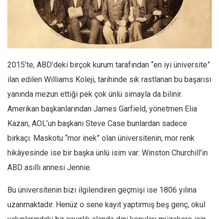
Facebook
Instagram
YouTube
Editörden
2015’te, ABD’deki birçok kurum tarafından “en iyi üniversite”
Yazarlar
ilan edilen Williams Koleji, tarihinde sık rastlanan bu başarısı
Kemal Özer
yanında mezun ettiği pek çok ünlü simayla da bilinir.
Mahmut Toptaş
Amerikan başkanlarından James Garfield, yönetmen Elia
Yvonne Ridley
Kazan, AOL’un başkanı Steve Case bunlardan sadece
Barış Tarımcıoğlu
birkaçı. Maskotu “mor inek” olan üniversitenin, mor renk
hikâyesinde ise bir başka ünlü isim var: Winston Churchill’in
Ömer Kayani
ABD asıllı annesi Jennie.
Yusuf Armağan
Hasanali Yıldırım
Bu üniversitenin bizi ilgilendiren geçmişi ise 1806 yılına
Leyla Şerif Emin
uzanmaktadır. Henüz o sene kayıt yaptırmış beş genç, okul
Selçuk Türkyılmaz