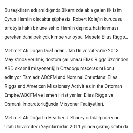
Ekonomi
Bu teşkilatın adı anıldığında ülkemizde akla gelen ilk isim
Spor
Cyrus Hamlin olacaktır şüphesiz. Robert Kolej’in kurucusu
Manzara
sıfatıyla haklı bir üne sahip Hamlin dışında, hatırlanması
Sağlık
gereken daha pek çok kimse var oysa. Mesela Elias Riggs…
Gıda-Beslenme
Mehmet Ali Doğan tarafından Utah Üniversitesi’ne 2013
Hayat
Mayıs’ında verilmiş doktora çalışması Elias Riggs üzerinden
Türkiye
ABD eksenli misyonerliğin Ortadoğu macerasını konu
Siyaset
ediniyor. Tam adı: ABCFM and Nominal Christians: Elias
Dünya
Riggs and American Missionary Activities in the Ottoman
Empire/ABCFM ve İsmen Hristiyanlar: Elias Riggs ve
Avrupa
Osmanlı İmparatorluğunda Misyoner Faaliyetleri.
Asya
Afrika
Mehmet Ali Doğan’ın Heather J. Sharey ortaklığında yine
İslam Dünyası
Utah Üniversitesi Yayınları’ndan 2011 yılında çıkmış kitabı da