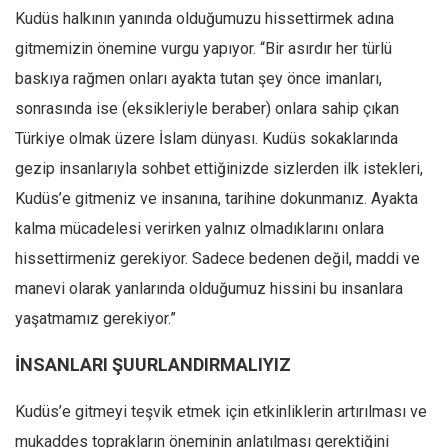
Amerika
Kudüs halkının yanında olduğumuzu hissettirmek adına
Avustralya
gitmemizin önemine vurgu yapıyor. “Bir asırdır her türlü
Tarih
baskıya rağmen onları ayakta tutan şey önce imanları,
Düşünce
sonrasında ise (eksikleriyle beraber) onlara sahip çıkan
Türkiye olmak üzere İslam dünyası. Kudüs sokaklarında
Dosyalar
gezip insanlarıyla sohbet ettiğinizde sizlerden ilk istekleri,
Kudüs’e gitmeniz ve insanına, tarihine dokunmanız. Ayakta
kalma mücadelesi verirken yalnız olmadıklarını onlara
hissettirmeniz gerekiyor. Sadece bedenen değil, maddi ve
manevi olarak yanlarında olduğumuz hissini bu insanlara
yaşatmamız gerekiyor.”
İNSANLARI ŞUURLANDIRMALIYIZ
Kudüs’e gitmeyi teşvik etmek için etkinliklerin artırılması ve
mukaddes toprakların öneminin anlatılması gerektiğini