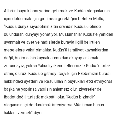
Allah’ın buyruklarını yerine getirmek ve Kudüs sloganlarının
içini doldurmak için gidilmesi gerektiğini belirten Mutlu,
“Kudüs dünya siyasetinin altın oranıdır. Kudüs’ü elinde
bulunduran, dünyayı yönetiyor. Müslümanlar Kudüs’e yeniden
uyanmalı ve ayet ve hadislerde burayla ilgili belirtilen
meselelere vâkıf olmalılar. Kudüs’ü İsrailiyat kaynaklardan
değil, bizim sahih kaynaklarımızdan okuyup anlamak
zorundayız, yoksa Yahudi’yi kendi ellerimizle Kudüs’e ortak
etmiş oluruz. Kudüs’e gitmeyi teşvik için Rabbimizin burası
hakkındaki ayetleri ve Resulullah’ın buyrukları etki etmiyorsa
başka ne yapılırsa yapılsın anlamsız olur, ziyaretler de
ibadet değil, turistik maksâtlı olur. ‘Kudüs bizimdir’
sloganının içi doldurulmak isteniyorsa Müslüman bunun
hakkını vermeli” diyor.