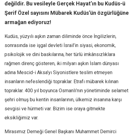
değildir. Bu vesileyle Gerçek Hayat’ın bu Kudüs-ü
Ekonomi
Şerif Özel sayısını Mübarek Kudüs’ün özgürlüğüne
Spor
armağan ediyoruz!
Manzara
Kudüs, yüzyılı aşkın zaman diliminde önce İngilizlerin,
Sağlık
sonrasında ise işgal devleti İsrail’in siyasi, ekonomik,
Gıda-Beslenme
psikolojik ve dini baskılarına, her türlü imkânsızlıklara
Hayat
rağmen direnç gösteren, iki milyarı aşkın İslam dünyası
Türkiye
adına Mescid-i Aksa’yı Siyonistlere teslim etmeyen
Siyaset
insanların nefeslendiği topraklar. Etrafı mübarek kılınan
Dünya
topraklar. 400 yıl boyunca Osmanlı’nın yönetiminde selamet
Avrupa
şehri olmuş bu kentin insanlarının, ülkemiz insanına karşı
Asya
sevgisi ve hürmeti var. Bizim ise oraya gitmekte
Afrika
eksikliğimiz var.
İslam Dünyası
Mirasımız Derneği Genel Başkanı Muhammet Demirci