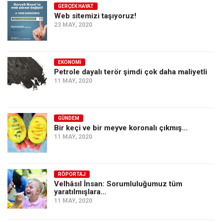
GERÇEK HAYAT
Web sitemizi taşıyoruz!
23 MAY, 2020
EKONOMI
Petrole dayalı terör şimdi çok daha maliyetli
11 MAY, 2020
GÜNDEM
Bir keçi ve bir meyve koronalı çıkmış…
11 MAY, 2020
RÖPORTAJ
Velhâsıl İnsan: Sorumluluğumuz tüm
yaratılmışlara…
11 MAY, 2020