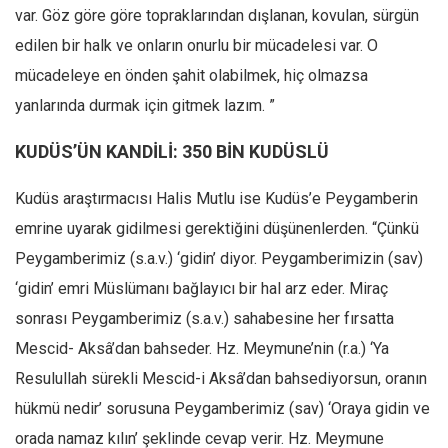
var. Göz göre göre topraklarından dışlanan, kovulan, sürgün
edilen bir halk ve onların onurlu bir mücadelesi var. O
mücadeleye en önden şahit olabilmek, hiç olmazsa
yanlarında durmak için gitmek lazım. ”
KUDÜS’ÜN KANDİLİ: 350 BİN KUDÜSLÜ
Kudüs araştırmacısı Halis Mutlu ise Kudüs’e Peygamberin
emrine uyarak gidilmesi gerektiğini düşünenlerden. “Çünkü
Peygamberimiz (s.a.v.) ‘gidin’ diyor. Peygamberimizin (sav)
‘gidin’ emri Müslümanı bağlayıcı bir hal arz eder. Miraç
sonrası Peygamberimiz (s.a.v.) sahabesine her fırsatta
Mescid- Aksâ’dan bahseder. Hz. Meymune’nin (r.a.) ‘Ya
Resulullah sürekli Mescid-i Aksâ’dan bahsediyorsun, oranın
hükmü nedir’ sorusuna Peygamberimiz (sav) ‘Oraya gidin ve
orada namaz kılın’ şeklinde cevap verir. Hz. Meymune