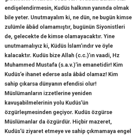
endişelendirmesin, Kudüs halkının yanında olmak
Mehmet Ali Tekin
bile yeter. Unutmayalım ki, ne dün, ne bugün kimse
Abir E. Nahas
zulümle âbâd olamamıştır, bugünün Siyonistleri
Amina S. Jenenkovic
de, gelecekte de kimse olamayacaktır. Yine
Bağdagül Öz
unutmamalıyız ki, Küdüs İslam’ındır ve öyle
Esra Elönü
kalacaktır. Kudüs bize Allah (c.c.)’ın vaadi, Hz
» Yazar arşivi
Muhammed Mustafa (s.a.v.)’in emanetidir! Kim
Bu Sayı
Kudüs’e ihanet ederse asla âbâd olamaz! Kim
Tüm Sayılar
sahip çıkarsa dünyanın efendisi olur!
Müslümanların izzetlerine yeniden
Kategoriler
kavuşabilmelerinin yolu Kudüs’ün
Kültür Sanat
özgürleşmesinden geçiyor. Kudüs özgürse
Kitap
Müslümanlar da özgürdür. Hiçbir mazeret,
Karisi kitap sualleri
Kudüs’ü ziyaret etmeye ve sahip çıkmamaya engel
7 soruda bu hafta