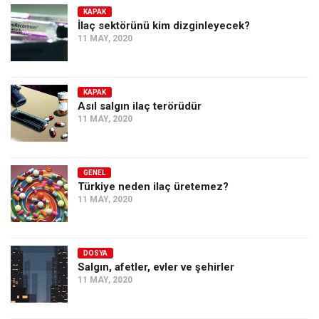
KAPAK
İlaç sektörünü kim dizginleyecek?
11 MAY, 2020
KAPAK
Asıl salgın ilaç terörüdür
11 MAY, 2020
GENEL
Türkiye neden ilaç üretemez?
11 MAY, 2020
DOSYA
Salgın, afetler, evler ve şehirler
11 MAY, 2020