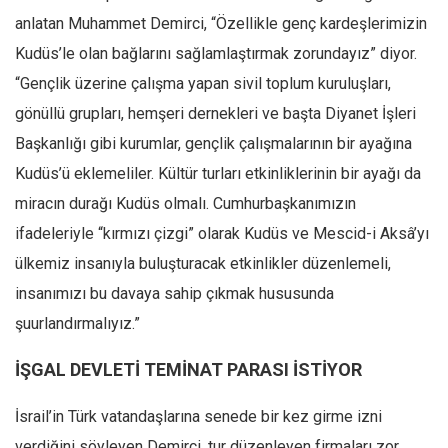
anlatan Muhammet Demirci, “Özellikle genç kardeşlerimizin
Kudüs’le olan bağlarını sağlamlaştırmak zorundayız” diyor.
“Gençlik üzerine çalışma yapan sivil toplum kuruluşları,
gönüllü grupları, hemşeri dernekleri ve başta Diyanet İşleri
Başkanlığı gibi kurumlar, gençlik çalışmalarının bir ayağına
Kudüs’ü eklemeliler. Kültür turları etkinliklerinin bir ayağı da
miracın durağı Kudüs olmalı. Cumhurbaşkanımızın
ifadeleriyle “kırmızı çizgi” olarak Kudüs ve Mescid-i Aksâ’yı
ülkemiz insanıyla buluşturacak etkinlikler düzenlemeli,
insanımızı bu davaya sahip çıkmak hususunda
şuurlandırmalıyız.”
İŞGAL DEVLETİ TEMİNAT PARASI İSTİYOR
İsrail’in Türk vatandaşlarına senede bir kez girme izni
verdiğini söyleyen Demirci, tur düzenleyen firmaları zor