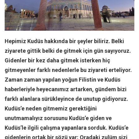
Facebook
Instagram
YouTube
Editörden
Hepimiz Kudüs hakkında bir şeyler biliriz. Belki
Yazarlar
ziyarete gittik belki de gitmek için gün sayıyoruz.
Kemal Özer
Gidenler bir kez daha gitmek isterken hiç
Mahmut Toptaş
gitmeyenler farklı nedenlerle bu ziyareti erteliyor.
Yvonne Ridley
Zaman zaman yapılan yoğun Filistin ve Kudüs
Barış Tarımcıoğlu
haberleriyle heyecanımız artarken, gündem bizi
Ömer Kayani
farklı alanlara sürükleyince de unutup gidiyoruz.
Yusuf Armağan
Kudüs’e neden gitmemiz gerektiğini
unutmamalıyız sorusunu Kudüs’e giden ve
Hasanali Yıldırım
Kudüs’le ilgili çalışma yapanlara sorduk. Kudüs’e
Leyla Şerif Emin
gidenlerin ortak bir sözü var: Oradaki zulüm sizi
Selçuk Türkyılmaz