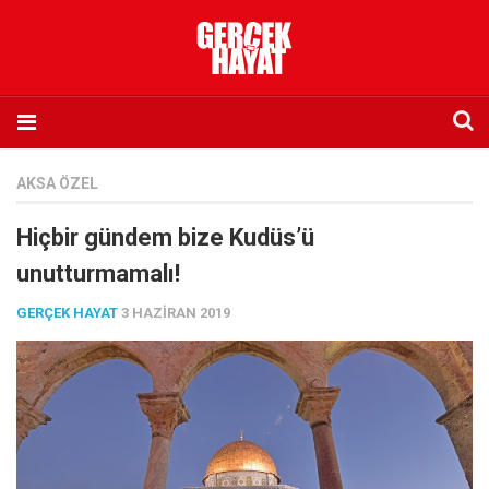
Anasayfa
AKSA ÖZEL
Hakkımızda
Hiçbir gündem bize Kudüs’ü
Künye
unutturmamalı!
İletişim
GERÇEK HAYAT
3 HAZIRAN 2019
Abone olmak istiyorum
Satış noktası listesi
Eksik sayıların temini
Sosyal Medya
Twitter