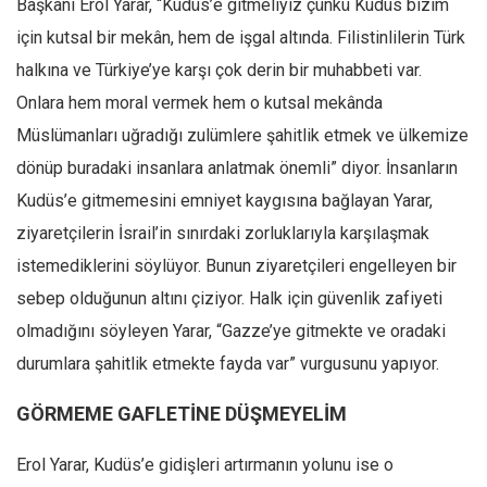
Başkanı Erol Yarar, “Kudüs’e gitmeliyiz çünkü Kudüs bizim
için kutsal bir mekân, hem de işgal altında. Filistinlilerin Türk
halkına ve Türkiye’ye karşı çok derin bir muhabbeti var.
Onlara hem moral vermek hem o kutsal mekânda
Müslümanları uğradığı zulümlere şahitlik etmek ve ülkemize
dönüp buradaki insanlara anlatmak önemli” diyor. İnsanların
Kudüs’e gitmemesini emniyet kaygısına bağlayan Yarar,
ziyaretçilerin İsrail’in sınırdaki zorluklarıyla karşılaşmak
istemediklerini söylüyor. Bunun ziyaretçileri engelleyen bir
sebep olduğunun altını çiziyor. Halk için güvenlik zafiyeti
olmadığını söyleyen Yarar, “Gazze’ye gitmekte ve oradaki
durumlara şahitlik etmekte fayda var” vurgusunu yapıyor.
GÖRMEME GAFLETİNE DÜŞMEYELİM
Erol Yarar, Kudüs’e gidişleri artırmanın yolunu ise o