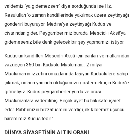
valdemiz ‘ya gidemezsem’ diye sorduğunda ise Hz.
Resulullah ‘o zaman kandillerinde yakılmak üzere zeytinyağı
gönderin’ buyuruyor. Medine’ye zeytinyağı Kudüs ve
civarından gider. Peygamberimiz burada, Mescid-i Aksâ’ya
gidemeseniz bile denk gelecek bir şey yapmamızı istiyor.
Kudüs’ün kandilleri Mescid-i Aksâ için canları ve mallarından
vazgeçen 350 bin Kudüslü Müslüman… 2 milyar
Müslüman’ın izzetini omuzlarında taşıyan Kudüslülere sahip
çıkmak, onların yanında olduğumuzu göstermek için Kudüs’e
gitmeliyiz. Kudüs peygamberler yurdu ve orası
Müslümanlara vadedilmiş. Birçok ayet bu hakikate işaret
eder. Rabbimizin bizzat ismini verdiği, ilk kıblemiz üçüncü
haremimiz Kudüs’tedir.”
DÜNYA SİYASETİNİN ALTIN ORANI