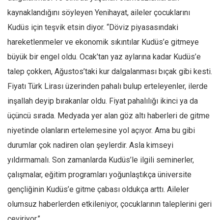
kaynaklandığını söyleyen Yenihayat, aileler çocuklarını
Kudüs için teşvik etsin diyor. “Döviz piyasasındaki
hareketlenmeler ve ekonomik sıkıntılar Kudüs’e gitmeye
büyük bir engel oldu. Ocak’tan yaz aylarına kadar Kudüs’e
talep çokken, Ağustos’taki kur dalgalanması bıçak gibi kesti.
Fiyatı Türk Lirası üzerinden pahalı bulup erteleyenler, ilerde
inşallah deyip bırakanlar oldu. Fiyat pahalılığı ikinci ya da
üçüncü sırada. Medyada yer alan göz altı haberleri de gitme
niyetinde olanların ertelemesine yol açıyor. Ama bu gibi
durumlar çok nadiren olan şeylerdir. Asla kimseyi
yıldırmamalı. Son zamanlarda Kudüs’le ilgili seminerler,
çalışmalar, eğitim programları yoğunlaştıkça üniversite
gençliğinin Kudüs’e gitme çabası oldukça arttı. Aileler
olumsuz haberlerden etkileniyor, çocuklarının taleplerini geri
çeviriyor.”