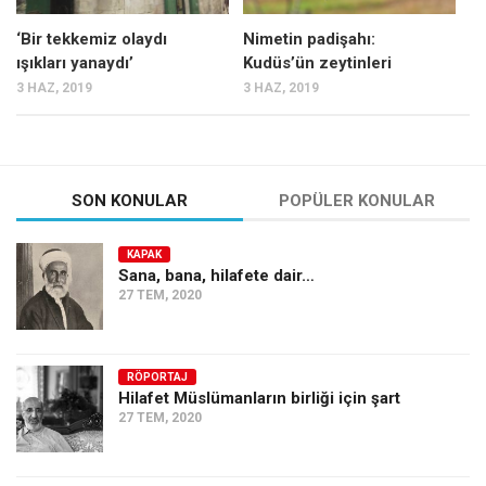
‘Bir tekkemiz olaydı
Nimetin padişahı:
ışıkları yanaydı’
Kudüs’ün zeytinleri
3 HAZ, 2019
3 HAZ, 2019
SON KONULAR
POPÜLER KONULAR
KAPAK
Sana, bana, hilafete dair…
27 TEM, 2020
RÖPORTAJ
Hilafet Müslümanların birliği için şart
27 TEM, 2020