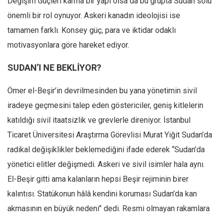
Değişim Güçleri karma bir yapı olsa da bu grupta Sudan solu
önemli bir rol oynuyor. Askeri kanadın ideolojisi ise
tamamen farklı. Konsey güç, para ve iktidar odaklı
motivasyonlara göre hareket ediyor.
SUDAN’I NE BEKLİYOR?
Ömer el-Beşir’in devrilmesinden bu yana yönetimin sivil
iradeye geçmesini talep eden göstericiler, geniş kitlelerin
katıldığı sivil itaatsizlik ve grevlerle direniyor. İstanbul
Ticaret Üniversitesi Araştırma Görevlisi Murat Yiğit Sudan’da
radikal değişiklikler beklemediğini ifade ederek ‘‘Sudan’da
yönetici elitler değişmedi. Askeri ve sivil isimler hala aynı.
El-Beşir gitti ama kalanların hepsi Beşir rejiminin birer
kalıntısı. Statükonun hâlâ kendini koruması Sudan’da kan
akmasının en büyük nedeni’’ dedi. Resmi olmayan rakamlara