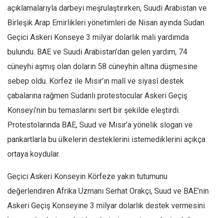
Amerika
açıklamalarıyla darbeyi meşrulaştırırken, Suudi Arabistan ve
Avustralya
Birleşik Arap Emirlikleri yönetimleri de Nisan ayında Sudan
Tarih
Geçici Askeri Konseye 3 milyar dolarlık mali yardımda
Düşünce
bulundu. BAE ve Suudi Arabistan’dan gelen yardım, 74
cüneyhi aşmış olan doların 58 cüneyhin altına düşmesine
Dosyalar
sebep oldu. Körfez ile Mısır’ın malî ve siyasî destek
çabalarına rağmen Sudanlı protestocular Askeri Geçiş
Konseyi’nin bu temaslarını sert bir şekilde eleştirdi.
Protestolarında BAE, Suud ve Mısır’a yönelik slogan ve
pankartlarla bu ülkelerin desteklerini istemediklerini açıkça
ortaya koydular.
Geçici Askeri Konseyin Körfeze yakın tutumunu
değerlendiren Afrika Uzmanı Serhat Orakçı, Suud ve BAE’nin
Askeri Geçiş Konseyine 3 milyar dolarlık destek vermesini