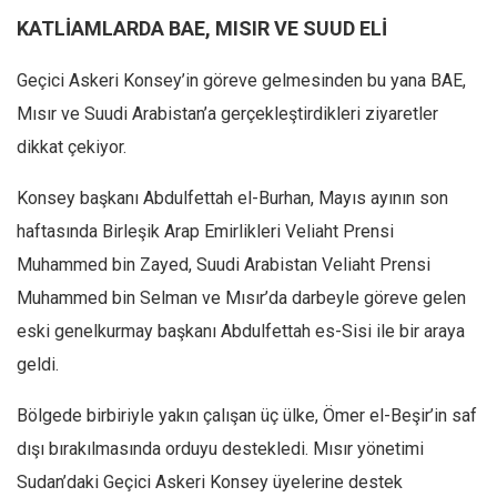
KATLİAMLARDA BAE, MISIR VE SUUD ELİ
Ekonomi
Spor
Geçici Askeri Konsey’in göreve gelmesinden bu yana BAE,
Manzara
Mısır ve Suudi Arabistan’a gerçekleştirdikleri ziyaretler
Sağlık
dikkat çekiyor.
Gıda-Beslenme
Konsey başkanı Abdulfettah el-Burhan, Mayıs ayının son
Hayat
haftasında Birleşik Arap Emirlikleri Veliaht Prensi
Türkiye
Muhammed bin Zayed, Suudi Arabistan Veliaht Prensi
Siyaset
Muhammed bin Selman ve Mısır’da darbeyle göreve gelen
Dünya
eski genelkurmay başkanı Abdulfettah es-Sisi ile bir araya
Avrupa
geldi.
Asya
Bölgede birbiriyle yakın çalışan üç ülke, Ömer el-Beşir’in saf
Afrika
dışı bırakılmasında orduyu destekledi. Mısır yönetimi
İslam Dünyası
Sudan’daki Geçici Askeri Konsey üyelerine destek