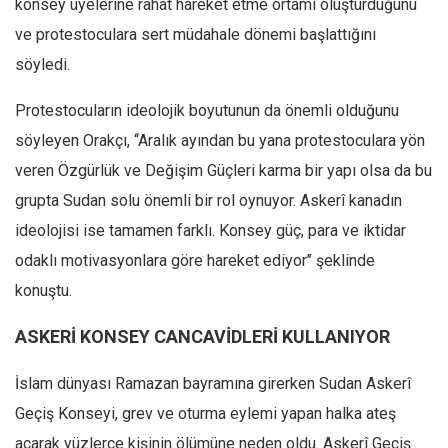
konsey üyelerine rahat hareket etme ortamı oluşturduğunu
ve protestoculara sert müdahale dönemi başlattığını
söyledi.
Protestocuların ideolojik boyutunun da önemli olduğunu
söyleyen Orakçı, ‘‘Aralık ayından bu yana protestoculara yön
veren Özgürlük ve Değişim Güçleri karma bir yapı olsa da bu
grupta Sudan solu önemli bir rol oynuyor. Askerî kanadın
ideolojisi ise tamamen farklı. Konsey güç, para ve iktidar
odaklı motivasyonlara göre hareket ediyor’’ şeklinde
konuştu.
ASKERİ KONSEY CANCAVİDLERİ KULLANIYOR
İslam dünyası Ramazan bayramına girerken Sudan Askerî
Geçiş Konseyi, grev ve oturma eylemi yapan halka ateş
açarak yüzlerce kişinin ölümüne neden oldu. Askerî Geçiş