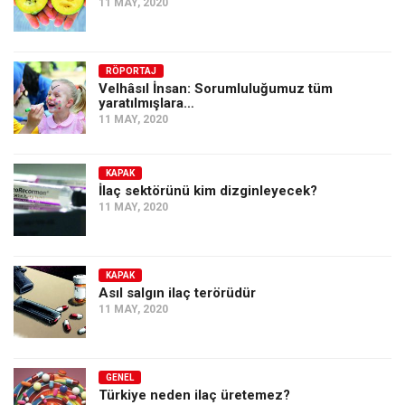
11 MAY, 2020
RÖPORTAJ
Velhâsıl İnsan: Sorumluluğumuz tüm
yaratılmışlara…
11 MAY, 2020
KAPAK
İlaç sektörünü kim dizginleyecek?
11 MAY, 2020
KAPAK
Asıl salgın ilaç terörüdür
11 MAY, 2020
GENEL
Türkiye neden ilaç üretemez?