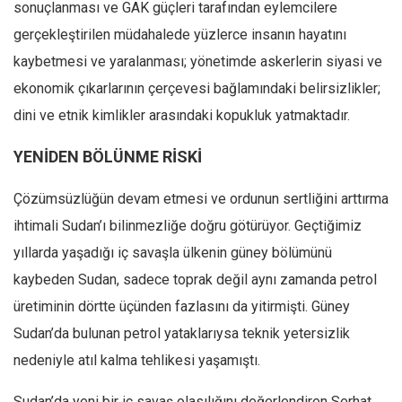
sonuçlanması ve GAK güçleri tarafından eylemcilere
gerçekleştirilen müdahalede yüzlerce insanın hayatını
kaybetmesi ve yaralanması; yönetimde askerlerin siyasi ve
ekonomik çıkarlarının çerçevesi bağlamındaki belirsizlikler;
dini ve etnik kimlikler arasındaki kopukluk yatmaktadır.
YENİDEN BÖLÜNME RİSKİ
Çözümsüzlüğün devam etmesi ve ordunun sertliğini arttırma
ihtimali Sudan’ı bilinmezliğe doğru götürüyor. Geçtiğimiz
yıllarda yaşadığı iç savaşla ülkenin güney bölümünü
kaybeden Sudan, sadece toprak değil aynı zamanda petrol
üretiminin dörtte üçünden fazlasını da yitirmişti. Güney
Sudan’da bulunan petrol yataklarıysa teknik yetersizlik
nedeniyle atıl kalma tehlikesi yaşamıştı.
Sudan’da yeni bir iç savaş olasılığını değerlendiren Serhat