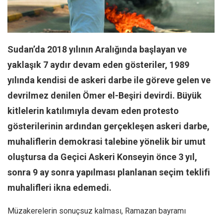
Facebook
Instagram
YouTube
Sudan’da 2018 yılının Aralığında başlayan ve
Editörden
yaklaşık 7 aydır devam eden gösteriler, 1989
Yazarlar
yılında kendisi de askeri darbe ile göreve gelen ve
Kemal Özer
devrilmez denilen Ömer el-Beşiri devirdi. Büyük
Mahmut Toptaş
kitlelerin katılımıyla devam eden protesto
Yvonne Ridley
gösterilerinin ardından gerçekleşen askeri darbe,
Barış Tarımcıoğlu
muhaliflerin demokrasi talebine yönelik bir umut
Ömer Kayani
oluştursa da Geçici Askeri Konseyin önce 3 yıl,
sonra 9 ay sonra yapılması planlanan seçim teklifi
Yusuf Armağan
muhalifleri ikna edemedi.
Hasanali Yıldırım
Leyla Şerif Emin
Müzakerelerin sonuçsuz kalması, Ramazan bayramı
Selçuk Türkyılmaz