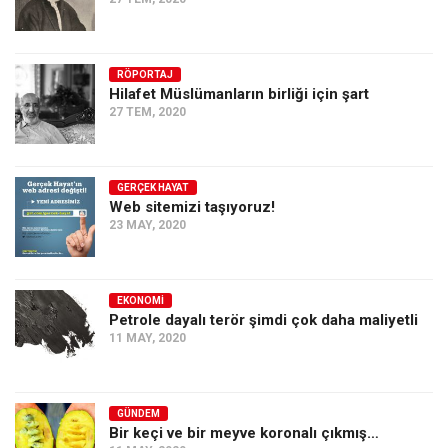
RÖPORTAJ
Hilafet Müslümanların birliği için şart
27 TEM, 2020
GERÇEK HAYAT
Web sitemizi taşıyoruz!
23 MAY, 2020
EKONOMI
Petrole dayalı terör şimdi çok daha maliyetli
11 MAY, 2020
GÜNDEM
Bir keçi ve bir meyve koronalı çıkmış…