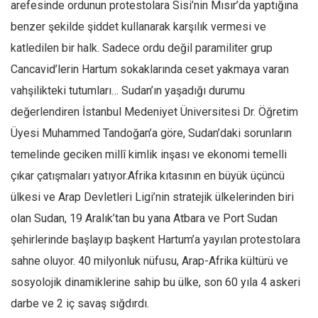
arefesinde ordunun protestolara Sisi’nin Mısır’da yaptığına
Mehmet Ali Tekin
benzer şekilde şiddet kullanarak karşılık vermesi ve
Abir E. Nahas
katledilen bir halk. Sadece ordu değil paramiliter grup
Cancavid’lerin Hartum sokaklarında ceset yakmaya varan
Amina S. Jenenkovic
vahşilikteki tutumları… Sudan’ın yaşadığı durumu
Bağdagül Öz
değerlendiren İstanbul Medeniyet Üniversitesi Dr. Öğretim
Esra Elönü
Üyesi Muhammed Tandoğan’a göre, Sudan’daki sorunların
» Yazar arşivi
temelinde geciken millî kimlik inşası ve ekonomi temelli
Bu Sayı
çıkar çatışmaları yatıyor.Afrika kıtasının en büyük üçüncü
Tüm Sayılar
ülkesi ve Arap Devletleri Ligi’nin stratejik ülkelerinden biri
Kategoriler
olan Sudan, 19 Aralık’tan bu yana Atbara ve Port Sudan
şehirlerinde başlayıp başkent Hartum’a yayılan protestolara
Kültür Sanat
sahne oluyor. 40 milyonluk nüfusu, Arap-Afrika kültürü ve
Kitap
sosyolojik dinamiklerine sahip bu ülke, son 60 yıla 4 askeri
Karisi kitap sualleri
darbe ve 2 iç savaş sığdırdı.
7 soruda bu hafta