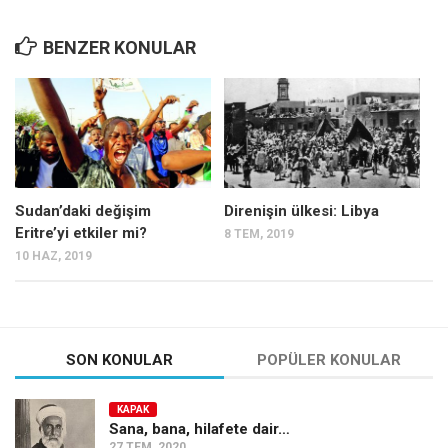
BENZER KONULAR
Sudan’daki değişim
Direnişin ülkesi: Libya
Eritre’yi etkiler mi?
8 TEM, 2019
10 HAZ, 2019
SON KONULAR
POPÜLER KONULAR
KAPAK
Sana, bana, hilafete dair…
27 TEM, 2020