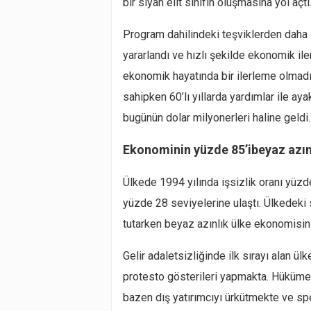
bir siyah elit sınıfın oluşmasına yol açtı
Program dahilindeki teşviklerden daha ço
yararlandı ve hızlı şekilde ekonomik il
ekonomik hayatında bir ilerleme olmadı
sahipken 60’lı yıllarda yardımlar ile ay
bugünün dolar milyonerleri haline geldi.
Ekonominin yüzde 85’ibeyaz azınl
Ülkede 1994 yılında işsizlik oranı yüzde
yüzde 28 seviyelerine ulaştı. Ülkedeki 
tutarken beyaz azınlık ülke ekonomisin
Gelir adaletsizliğinde ilk sırayı alan ülk
protesto gösterileri yapmakta. Hükümet
bazen dış yatırımcıyı ürkütmekte ve s