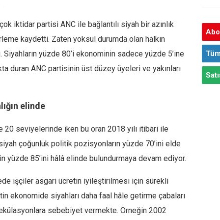
.
k iktidar partisi ANC ile bağlantılı siyah bir azınlık
Abon
erleme kaydetti. Zaten yoksul durumda olan halkın
. Siyahların yüzde 80’i ekonominin sadece yüzde 5’ine
Tüm
akta duran ANC partisinin üst düzey üyeleri ve yakınları
Satı
ığın elinde
 20 seviyelerinde iken bu oran 2018 yılı itibari ile
siyah çoğunluk politik pozisyonların yüzde 70’ini elde
in yüzde 85’ini hâlâ elinde bulundurmaya devam ediyor.
ede işçiler asgari ücretin iyileştirilmesi için sürekli
in ekonomide siyahları daha faal hâle getirme çabaları
pekülasyonlara sebebiyet vermekte. Örneğin 2002