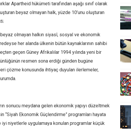
klar Apartheid hükümeti tarafından aşağı sınıf olarak
luşturan beyaz olmayan halk, yüzde 10’unu oluşturan
ti.
 beyaz olmayan halkın siyasî, sosyal ve ekonomik
redeyse her alanda ülkenin bütün kaynaklarının sahibi
eçten geçen Güney Afrikalılar 1994 yılında yeni bir
tünlüğünün resmen sona erdiği günden bugüne
eri çözme konusunda ihtiyaç duyulan ilerlemeler,
durumda.
kaların sonucu meydana gelen ekonomik yapıyı düzeltmek
için “Siyah Ekonomik Güçlendirme” programları hayata
ve iyi niyetlerle uygulamaya konulan programlar küçük