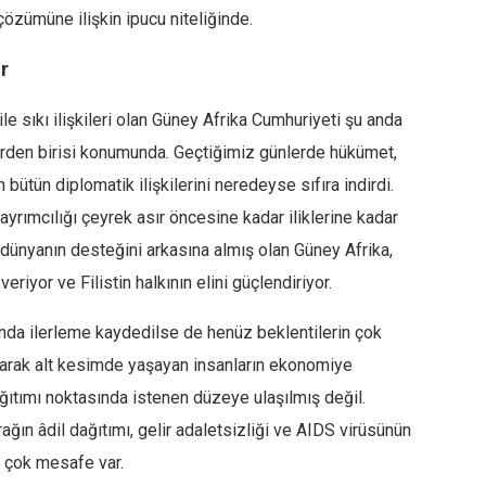
 çözümüne ilişkin ipucu niteliğinde.
or
e sıkı ilişkileri olan Güney Afrika Cumhuriyeti şu anda
lerden birisi konumunda. Geçtiğimiz günlerde hükümet,
an bütün diplomatik ilişkilerini neredeyse sıfıra indirdi.
 ayrımcılığı çeyrek asır öncesine kadar iliklerine kadar
ünyanın desteğini arkasına almış olan Güney Afrika,
riyor ve Filistin halkının elini güçlendiriyor.
anda ilerleme kaydedilse de henüz beklentilerin çok
larak alt kesimde yaşayan insanların ekonomiye
ıtımı noktasında istenen düzeye ulaşılmış değil.
ğın âdil dağıtımı, gelir adaletsizliği ve AIDS virüsünün
 çok mesafe var.