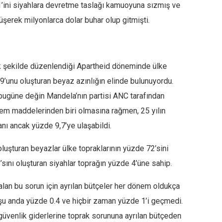
1’ini siyahlara devretme taslağı kamuoyuna sızmış ve
şerek milyonlarca dolar buhar olup gitmişti.
ak şekilde düzenlendiği Apartheid döneminde ülke
9’unu oluşturan beyaz azınlığın elinde bulunuyordu.
 bugüne değin Mandela’nın partisi ANC tarafından
em maddelerinden biri olmasına rağmen, 25 yılın
nı ancak yüzde 9,7’ye ulaşabildi.
şturan beyazlar ülke topraklarının yüzde 72’sini
ını oluşturan siyahlar toprağın yüzde 4’üne sahip.
alan bu sorun için ayrılan bütçeler her dönem oldukça
çe şu anda yüzde 0.4 ve hiçbir zaman yüzde 1’i geçmedi.
güvenlik giderlerine toprak sorununa ayrılan bütçeden