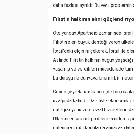
daha fazlası ayrıldı. Bu veri, problemin
Filistin halkının elini güçlendiriy
Öte yandan Apartheid zamanında İsrail il
Filistin’e en büyük desteği veren ülke
İsrail’deki elçisini çekerek, İsrail ile ol
Aslında Filistin halkının bugün yaşadığı
yaşamış ve verdikleri mücadelede tüm d
bu duruşu ile dünyaya önemli bir mesaj ve
Geçen çeyrek asırlık süreçte birçok al
uzağında kalındı. Özellikle ekonomik o
entegrasyonu ve sosyal hizmetlerin dağ
Ülkenin en önemli problemlerinden topra
önlenmesi gibi konularda alınacak daha