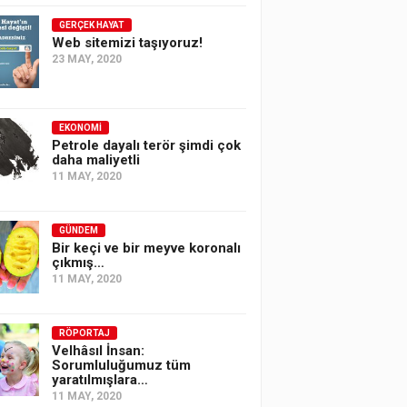
GERÇEK HAYAT
Web sitemizi taşıyoruz!
23 MAY, 2020
EKONOMI
Petrole dayalı terör şimdi çok
daha maliyetli
11 MAY, 2020
GÜNDEM
Bir keçi ve bir meyve koronalı
çıkmış…
11 MAY, 2020
RÖPORTAJ
Velhâsıl İnsan:
Sorumluluğumuz tüm
yaratılmışlara…
11 MAY, 2020