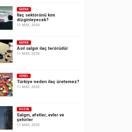
KAPAK
İlaç sektörünü kim
dizginleyecek?
11 MAY, 2020
KAPAK
Asıl salgın ilaç terörüdür
11 MAY, 2020
GENEL
Türkiye neden ilaç üretemez?
11 MAY, 2020
DOSYA
Salgın, afetler, evler ve
şehirler
11 MAY, 2020