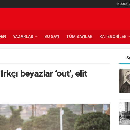
Abonelik
DEN
YAZARLAR
BU SAYI
TÜM SAYILAR
KATEGORILER
S
Irkçı beyazlar ‘out’, elit