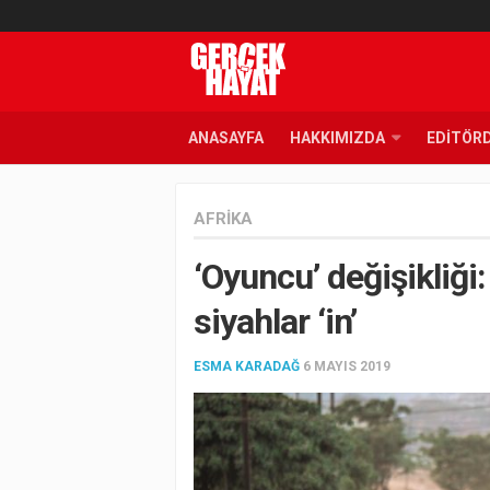
ANASAYFA
HAKKIMIZDA
EDITÖR
AFRIKA
‘Oyuncu’ değişikliği: 
siyahlar ‘in’
ESMA KARADAĞ
6 MAYIS 2019