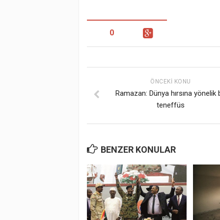
0
ÖNCEKI KONU
Ramazan: Dünya hırsına yönelik b
teneffüs
BENZER KONULAR