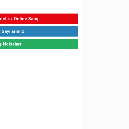
elik / Online Satış
 Sayılarımız
ş Noktaları