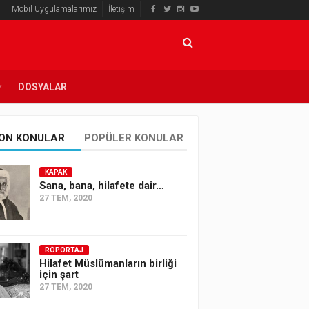
Mobil Uygulamalarımız
İletişim
DOSYALAR
ON KONULAR
POPÜLER KONULAR
KAPAK
Sana, bana, hilafete dair…
27 TEM, 2020
RÖPORTAJ
Hilafet Müslümanların birliği
için şart
27 TEM, 2020