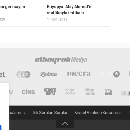
çin geri sayım
Etiyopya: Abiy Ahmed’in
statükoyla imtihanı
020
1 TEM, 2019
gulamalarımız
Sık Sorulan Sorular
Kişisel Verilerin Korunması